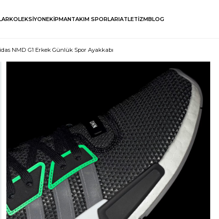
LAR
KOLEKSİYON
EKİPMAN
TAKIM SPORLARI
ATLETİZM
BLOG
idas NMD G1 Erkek Günlük Spor Ayakkabı