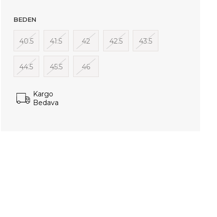
BEDEN
40.5
41.5
42
42.5
43.5
44.5
45.5
46
Kargo
Bedava