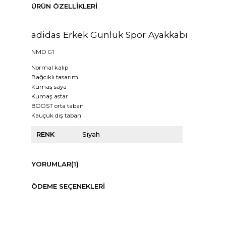
ÜRÜN ÖZELLIKLERI
adidas Erkek Günlük Spor Ayakkabı
NMD G1
Normal kalıp
Bağcıklı tasarım
Kumaş saya
Kumaş astar
BOOST orta taban
Kauçuk dış taban
RENK
Siyah
YORUMLAR
(1)
ÖDEME SEÇENEKLERI