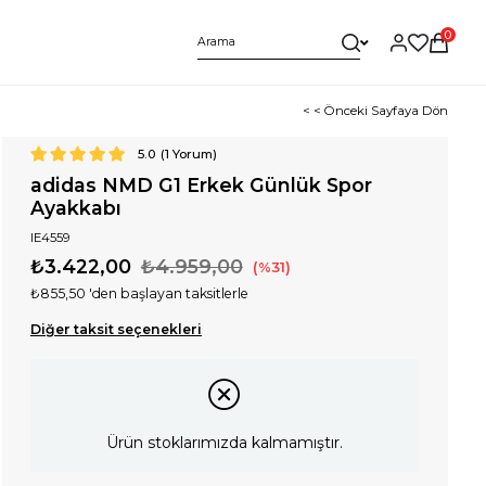
0
< < Önceki Sayfaya Dön
5.0
(
1
Yorum)
adidas NMD G1 Erkek Günlük Spor
Ayakkabı
IE4559
₺3.422,00
₺4.959,00
31
₺855,50
'den başlayan taksitlerle
Diğer taksit seçenekleri
Ürün stoklarımızda kalmamıştır.