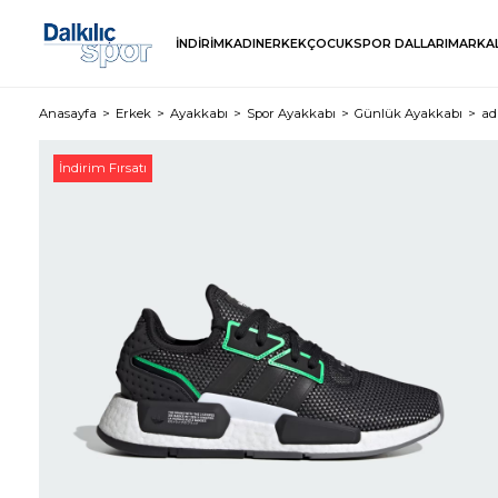
İNDİRİM
KADIN
ERKEK
ÇOCUK
SPOR DALLARI
MARKA
Anasayfa
Erkek
Ayakkabı
Spor Ayakkabı
Günlük Ayakkabı
ad
İndirim Fırsatı