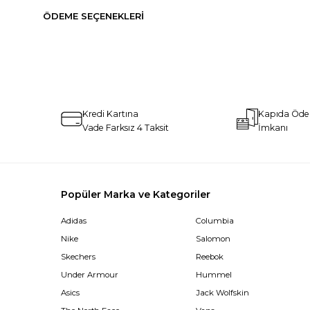
ÖDEME SEÇENEKLERI
Kredi Kartına
Kapıda Öd
Vade Farksız 4 Taksit
İmkanı
Popüler Marka ve Kategoriler
Adidas
Columbia
Nike
Salomon
Skechers
Reebok
Under Armour
Hummel
Asics
Jack Wolfskin