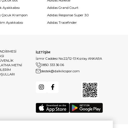
k Çocuk Bot
Adidas Adilette
k Ayakkabısı
Adidas Grand Court
k Çocuk Krampon
Adidas Response Super 3.0
dım Ayakkabısı
Adidas Tracefinder
ENDİRMESİ
İLETİŞİM
ASI
İzmir Caddesi No:22/12-13 Kızılay ANKARA
GÜVENLİK
0850 333 36 06
LATMA METNİ
HLERİM
destek@dalkilicspor.com
OŞULLARI