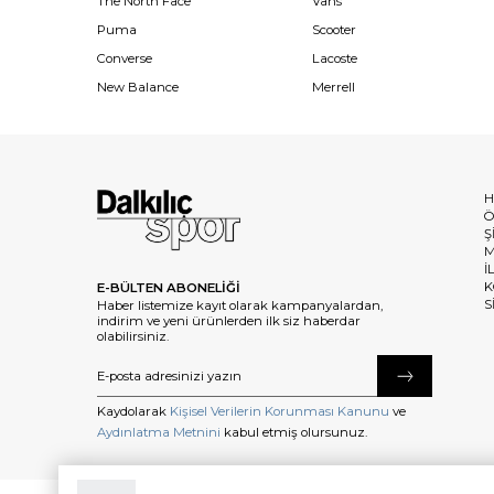
The North Face
Vans
Puma
Scooter
Converse
Lacoste
New Balance
Merrell
H
Ö
Ş
M
İ
K
E-BÜLTEN ABONELİĞİ
S
Haber listemize kayıt olarak kampanyalardan,
indirim ve yeni ürünlerden ilk siz haberdar
olabilirsiniz.
Kaydolarak
Kişisel Verilerin Korunması Kanunu
ve
Aydınlatma Metnini
kabul etmiş olursunuz.