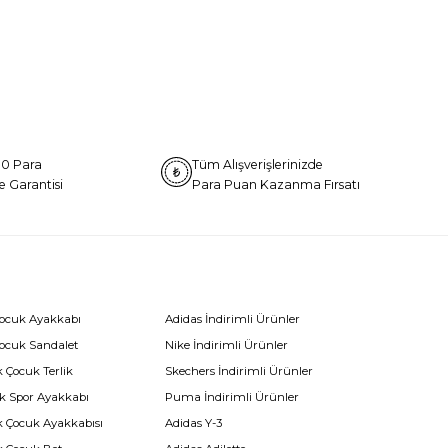
0 Para
Tüm Alışverişlerinizde
e Garantisi
Para Puan Kazanma Fırsatı
Çocuk Ayakkabı
Adidas İndirimli Ürünler
Çocuk Sandalet
Nike İndirimli Ürünler
 Çocuk Terlik
Skechers İndirimli Ürünler
k Spor Ayakkabı
Puma İndirimli Ürünler
k Çocuk Ayakkabısı
Adidas Y-3