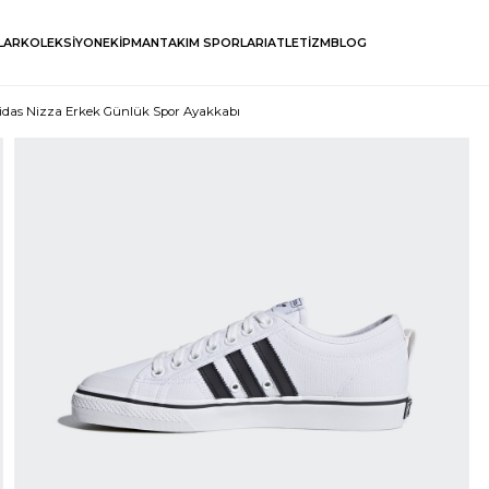
LAR
KOLEKSİYON
EKİPMAN
TAKIM SPORLARI
ATLETİZM
BLOG
idas Nizza Erkek Günlük Spor Ayakkabı