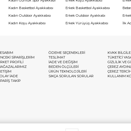
Kadın Günlük Spor Ayakkabı
Erkek Koşu Ayakkabısı
Erke
Kadın Basketbol Ayakkabısı
Erkek Basketbol Ayakkabısı
Bebe
Kadın Outdoor Ayakkabısı
Erkek Outdoor Ayakkabı
Erke
Kadın Koşu Ayakkabısı
Erkek Yürüyüş Ayakkabısı
İlk A
ESABIM
ÖDEME SEÇENEKLERİ
KVKK BİLGİL
NCEKİ SİPARİŞLERİM
TESLİMAT
TÜKETİCİ YAS
İRKET PROFİLİ
İADE VE DEĞİŞİM
GİZLİLİK VE 
AĞAZALARIMIZ
BEDEN ÖLÇÜLERİ
ÇEREZ AYDIN
LETİŞİM
ÜRÜN TEKNOLOJİLERİ
ÇEREZ TERCİ
OLAY İADE
SIKÇA SORULAN SORULAR
KULLANIM K
İPARİŞ TAKİP