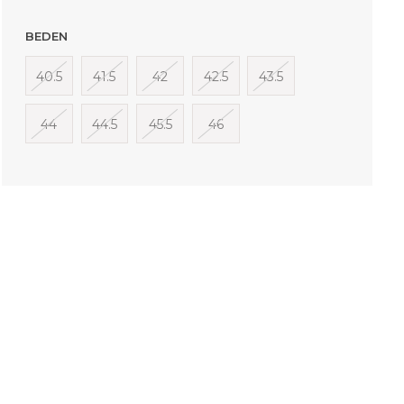
BEDEN
40.5
41.5
42
42.5
43.5
44
44.5
45.5
46