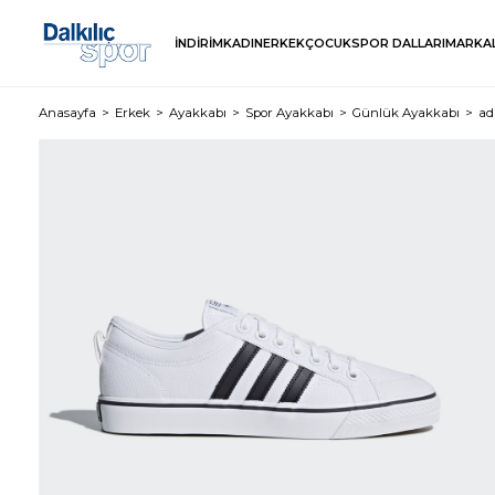
İNDİRİM
KADIN
ERKEK
ÇOCUK
SPOR DALLARI
MARKA
Anasayfa
Erkek
Ayakkabı
Spor Ayakkabı
Günlük Ayakkabı
ad