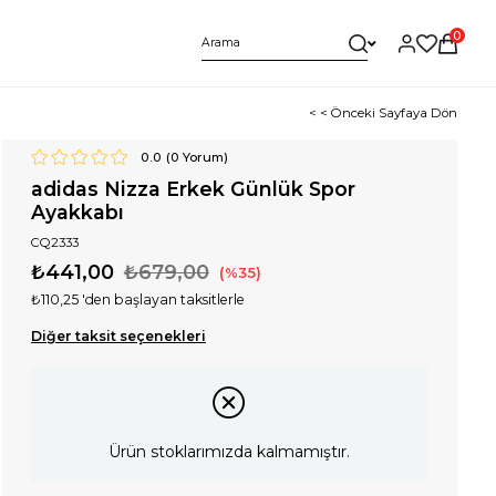
0
< < Önceki Sayfaya Dön
0.0
(
0
Yorum)
adidas Nizza Erkek Günlük Spor
Ayakkabı
CQ2333
₺441,00
₺679,00
35
₺110,25
'den başlayan taksitlerle
Diğer taksit seçenekleri
Ürün stoklarımızda kalmamıştır.