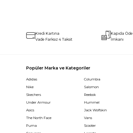
Kredi Kartına
Kapıda Öd
Vade Farksız 4 Taksit
İmkanı
Popüler Marka ve Kategoriler
Adidas
Columbia
Nike
Salomon
Skechers
Reebok
Under Armour
Hummel
Asics
Jack Wolfskin
The North Face
Vans
Puma
Scooter