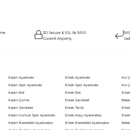
eme
3D Secure & SSL İle %100
%10
Güvenli Alışveriş
İad
Kadın Ayakkabı
Erkek Ayakkabı
Kız 
Kadın Spor Ayakkabı
Erkek Spor Ayakkabı
Kız 
Kadın Bot
Erkek Bot
Erkek
Kadın Çizme
Erkek Sandalet
Bebe
Kadın Sandalet
Erkek Terlik
Erke
Kadın Günlük Spor Ayakkabı
Erkek Koşu Ayakkabısı
Erke
Kadın Basketbol Ayakkabısı
Erkek Basketbol Ayakkabısı
Bebe