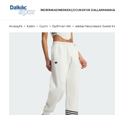
İNDİRİM
KADIN
ERKEK
ÇOCUK
SPOR DALLARI
MARKA
Anasayfa
Kadın
Giyim
Eşofman Altı
adidas Neuclassics Sweat K