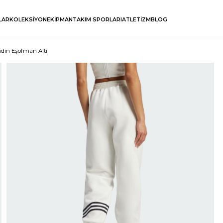
LAR
KOLEKSİYON
EKİPMAN
TAKIM SPORLARI
ATLETİZM
BLOG
adın Eşofman Altı