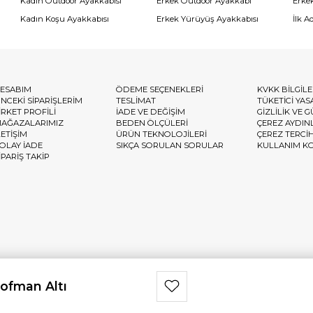
Kadın Outdoor Ayakkabısı
Erkek Outdoor Ayakkabı
Erke
Kadın Koşu Ayakkabısı
Erkek Yürüyüş Ayakkabısı
İlk A
ESABIM
ÖDEME SEÇENEKLERİ
KVKK BİLGİL
NCEKİ SİPARİŞLERİM
TESLİMAT
TÜKETİCİ YAS
İRKET PROFİLİ
İADE VE DEĞİŞİM
GİZLİLİK VE 
AĞAZALARIMIZ
BEDEN ÖLÇÜLERİ
ÇEREZ AYDIN
LETİŞİM
ÜRÜN TEKNOLOJİLERİ
ÇEREZ TERCİ
OLAY İADE
SIKÇA SORULAN SORULAR
KULLANIM K
İPARİŞ TAKİP
ofman Altı