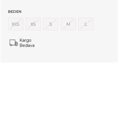
BEDEN
XXS
XS
S
M
L
Kargo
Bedava