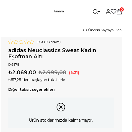
0
< < Önceki Sayfaya Dön
0.0
(
0
Yorum)
adidas Neuclassics Sweat Kadın
Eşofman Altı
IX9878
₺2.069,00
₺2.999,00
31
₺517,25
'den başlayan taksitlerle
Diğer taksit seçenekleri
Ürün stoklarımızda kalmamıştır.