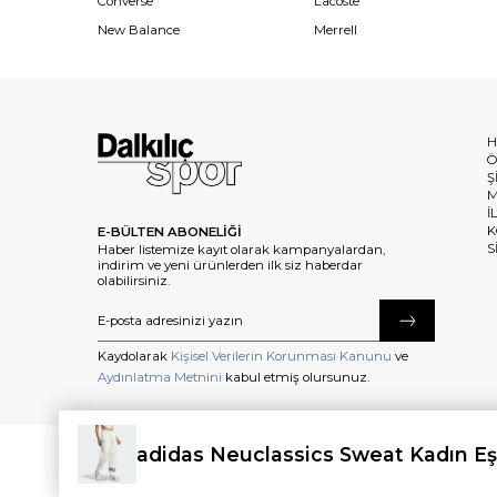
Converse
Lacoste
New Balance
Merrell
H
Ö
Ş
M
İ
K
E-BÜLTEN ABONELİĞİ
S
Haber listemize kayıt olarak kampanyalardan,
indirim ve yeni ürünlerden ilk siz haberdar
olabilirsiniz.
Kaydolarak
Kişisel Verilerin Korunması Kanunu
ve
Aydınlatma Metnini
kabul etmiş olursunuz.
adidas Neuclassics Sweat Kadın Eş
©2025 dalkilicspor.com.tr. Tüm Hakları Saklıdır.