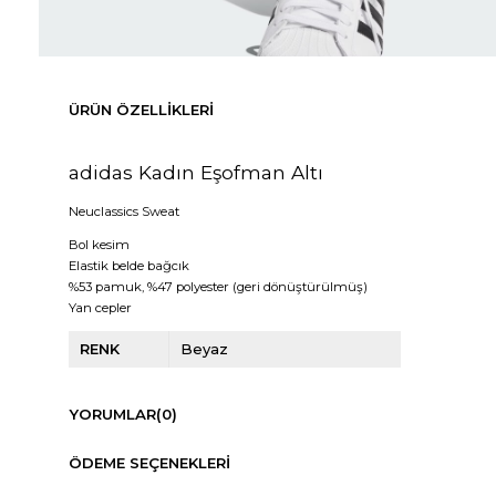
ÜRÜN ÖZELLIKLERI
adidas Kadın Eşofman Altı
Neuclassics Sweat
Bol kesim
Elastik belde bağcık
%53 pamuk, %47 polyester (geri dönüştürülmüş)
Yan cepler
RENK
Beyaz
YORUMLAR
(0)
ÖDEME SEÇENEKLERI