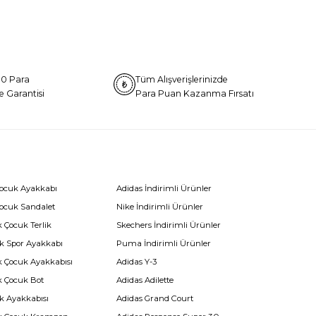
0 Para
Tüm Alışverişlerinizde
e Garantisi
Para Puan Kazanma Fırsatı
Çocuk Ayakkabı
Adidas İndirimli Ürünler
Çocuk Sandalet
Nike İndirimli Ürünler
 Çocuk Terlik
Skechers İndirimli Ürünler
k Spor Ayakkabı
Puma İndirimli Ürünler
k Çocuk Ayakkabısı
Adidas Y-3
k Çocuk Bot
Adidas Adilette
k Ayakkabısı
Adidas Grand Court