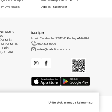
k Çocuk Krampon
Adidas Response Super 3.0
dım Ayakkabısı
Adidas Tracefinder
ENDİRMESİ
İLETİŞİM
ASI
İzmir Caddesi No:22/12-13 Kızılay ANKARA
GÜVENLİK
0850 333 36 06
LATMA METNİ
HLERİM
destek@dalkilicspor.com
OŞULLARI
Ürün stoklarımızda kalmamıştır.