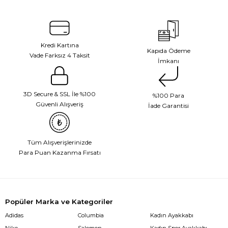
Kredi Kartına
Kapıda Ödeme
Vade Farksız 4 Taksit
İmkanı
3D Secure & SSL İle %100
%100 Para
Güvenli Alışveriş
İade Garantisi
Tüm Alışverişlerinizde
Para Puan Kazanma Fırsatı
Popüler Marka ve Kategoriler
Adidas
Columbia
Kadın Ayakkabı
Nike
Salomon
Kadın Spor Ayakkabı