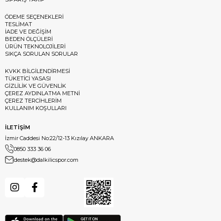
ÖDEME SEÇENEKLERİ
TESLİMAT
İADE VE DEĞİŞİM
BEDEN ÖLÇÜLERİ
ÜRÜN TEKNOLOJİLERİ
SIKÇA SORULAN SORULAR
KVKK BİLGİLENDİRMESİ
TÜKETİCİ YASASI
GİZLİLİK VE GÜVENLİK
ÇEREZ AYDINLATMA METNİ
ÇEREZ TERCİHLERİM
KULLANIM KOŞULLARI
İLETİŞİM
İzmir Caddesi No:22/12-13 Kızılay ANKARA
0850 333 36 06
destek@dalkilicspor.com