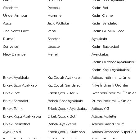
Skechers
Reebok
Kadın Bot
Under Armour
Hummel
Kadın Çizme
Asics
Jack Wolfskin
Kadın Sandalet
The North Face
Vans
Kadın Günlük Spor
Puma
Scooter
Ayakkabı
Converse
Lacoste
Kadın Basketbol
New Balance
Merrell
Ayakkabısı
Kadın Outdoor Ayakkabısı
Kadın Koşu Ayakkabısı
Erkek Ayakkabı
Kız Çocuk Ayakkabı
Adidas İndirimli Ürünler
Erkek Spor Ayakkabı
Kız Çocuk Sandalet
Nike İndirimli Ürünler
Erkek Bot
Erkek Çocuk Terlik
Skechers İndirimli Ürünler
Erkek Sandalet
Bebek Spor Ayakkabı
Puma İndirimli Ürünler
Erkek Terlik
Erkek Çocuk Ayakkabısı
Adidas Y-3
Erkek Koşu Ayakkabısı
Erkek Çocuk Bot
Adidas Adilette
Erkek Basketbol
Bebek Ayakkabısı
Adidas Grand Court
Ayakkabısı
Erkek Çocuk Krampon
Adidas Response Super 3.0