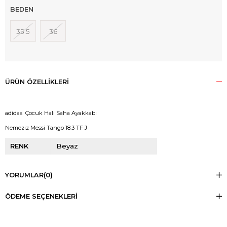
BEDEN
35.5
36
ÜRÜN ÖZELLIKLERI
adidas Çocuk Halı Saha Ayakkabı
Nemeziz Messi Tango 18.3 TF J
RENK
Beyaz
YORUMLAR
(0)
ÖDEME SEÇENEKLERI