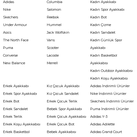
Adidas
Columbia
Kadın Ayakkabı
Nike
Salomon
Kadın Spor Ayakkabı
Skechers
Reebok
Kadın Bot
Under Armour
Hummel
Kadın Çizme
Asics
Jack Wolfskin
Kadın Sandalet
The North Face
Vans
Kadın Günlük Spor
Puma
Scooter
Ayakkabı
Converse
Lacoste
Kadın Basketbol
New Balance
Merrell
Ayakkabısı
Kadın Outdoor Ayakkabısı
Kadın Koşu Ayakkabısı
Erkek Ayakkabı
Kız Çocuk Ayakkabı
Adidas İndirimli Ürünler
Erkek Spor Ayakkabı
Kız Çocuk Sandalet
Nike İndirimli Ürünler
Erkek Bot
Erkek Çocuk Terlik
Skechers İndirimli Ürünler
Erkek Sandalet
Bebek Spor Ayakkabı
Puma İndirimli Ürünler
Erkek Terlik
Erkek Çocuk Ayakkabısı
Adidas Y-3
Erkek Koşu Ayakkabısı
Erkek Çocuk Bot
Adidas Adilette
Erkek Basketbol
Bebek Ayakkabısı
Adidas Grand Court