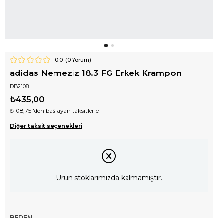
0.0
(
0
Yorum)
adidas Nemeziz 18.3 FG Erkek Krampon
DB2108
₺435,00
₺108,75
'den başlayan taksitlerle
Diğer taksit seçenekleri
Ürün stoklarımızda kalmamıştır.
BEDEN