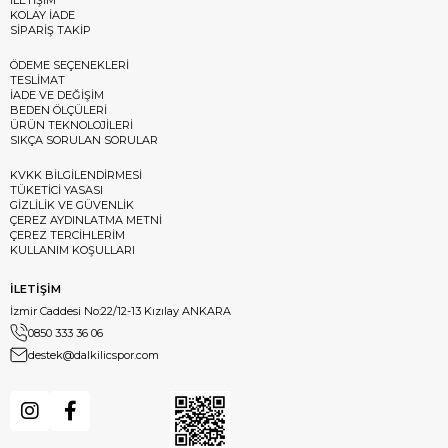
KOLAY İADE
SİPARİŞ TAKİP
ÖDEME SEÇENEKLERİ
TESLİMAT
İADE VE DEĞİŞİM
BEDEN ÖLÇÜLERİ
ÜRÜN TEKNOLOJİLERİ
SIKÇA SORULAN SORULAR
KVKK BİLGİLENDİRMESİ
TÜKETİCİ YASASI
GİZLİLİK VE GÜVENLİK
ÇEREZ AYDINLATMA METNİ
ÇEREZ TERCİHLERİM
KULLANIM KOŞULLARI
İLETİŞİM
İzmir Caddesi No:22/12-13 Kızılay ANKARA
0850 333 36 06
destek@dalkilicspor.com