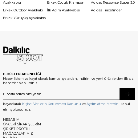
Ayakkabısı
Erkek Çocuk Krampon
Adidas Response Super 3.0
Erkek Outdoor Ayakkabı
İlk Adım Ayakkabısı
Adidas Tracefinder
Erkek Yürüyüş Ayakkabısı
E-BÜLTEN ABONELİĞİ
Haber listemize kayıt olarak kampanyalardan, indirim ve yeni ürünlerden ilk siz
haberdar olabilirsiniz.
Kaydolarak
Kişisel Verilerin Korunması Kanunu
ve
Aydınlatma Metnini
kabul
etmiş olursunuz.
HESABIM
ÖNCEKİ SİPARİŞLERİM
ŞİRKET PROFİLİ
MAĞAZALARIMIZ
İLETİŞİM