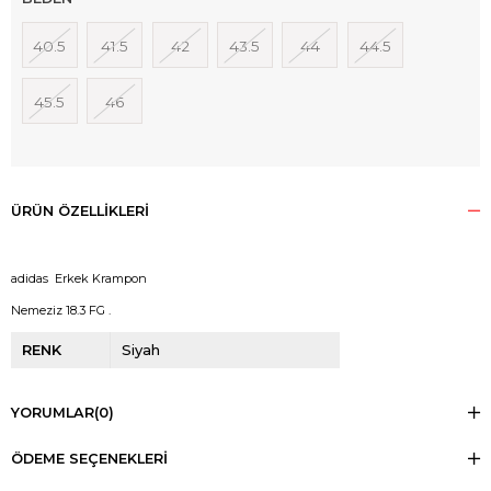
40.5
41.5
42
43.5
44
44.5
45.5
46
ÜRÜN ÖZELLIKLERI
adidas Erkek Krampon
Nemeziz 18.3 FG .
RENK
Siyah
YORUMLAR
(0)
ÖDEME SEÇENEKLERI