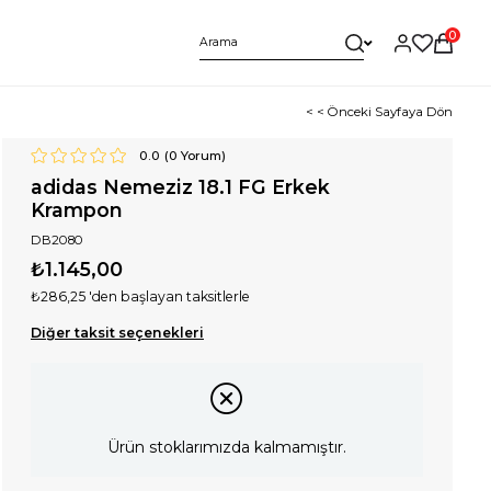
0
< < Önceki Sayfaya Dön
0.0
(
0
Yorum)
adidas Nemeziz 18.1 FG Erkek
Krampon
DB2080
₺1.145,00
₺286,25
'den başlayan taksitlerle
Diğer taksit seçenekleri
Ürün stoklarımızda kalmamıştır.