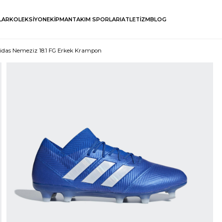
LAR
KOLEKSİYON
EKİPMAN
TAKIM SPORLARI
ATLETİZM
BLOG
idas Nemeziz 18.1 FG Erkek Krampon