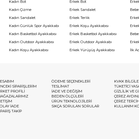
Kadın Bot
Erkek Bot
Erkek
Kadın Çizme
Erkek Sandalet
Bebe
Kadın Sandalet
Erkek Terlik
Erke
Kadın Günlük Spor Ayakkabı
Erkek Koşu Ayakkabısı
Erke
Kadın Basketbol Ayakkabısı
Erkek Basketbol Ayakkabısı
Bebe
Kadın Outdoor Ayakkabısı
Erkek Outdoor Ayakkabı
Erke
Kadın Koşu Ayakkabısı
Erkek Yürüyüş Ayakkabısı
İlk A
ESABIM
ÖDEME SEÇENEKLERİ
KVKK BİLGİL
NCEKİ SİPARİŞLERİM
TESLİMAT
TÜKETİCİ YAS
İRKET PROFİLİ
İADE VE DEĞİŞİM
GİZLİLİK VE 
AĞAZALARIMIZ
BEDEN ÖLÇÜLERİ
ÇEREZ AYDIN
LETİŞİM
ÜRÜN TEKNOLOJİLERİ
ÇEREZ TERCİ
OLAY İADE
SIKÇA SORULAN SORULAR
KULLANIM K
İPARİŞ TAKİP