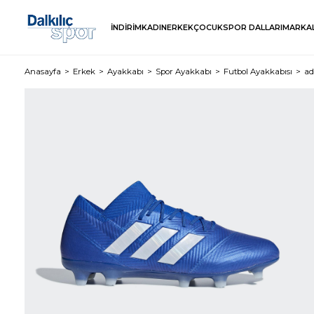
İNDİRİM
KADIN
ERKEK
ÇOCUK
SPOR DALLARI
MARKA
Anasayfa
Erkek
Ayakkabı
Spor Ayakkabı
Futbol Ayakkabısı
ad