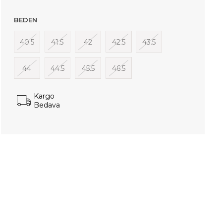
BEDEN
40.5
41.5
42
42.5
43.5
44
44.5
45.5
46.5
Kargo
Bedava