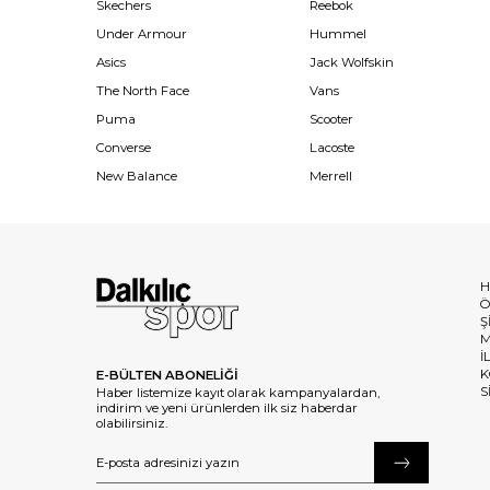
Skechers
Reebok
Under Armour
Hummel
Asics
Jack Wolfskin
The North Face
Vans
Puma
Scooter
Converse
Lacoste
New Balance
Merrell
H
Ö
Ş
M
İ
K
E-BÜLTEN ABONELİĞİ
S
Haber listemize kayıt olarak kampanyalardan,
indirim ve yeni ürünlerden ilk siz haberdar
olabilirsiniz.