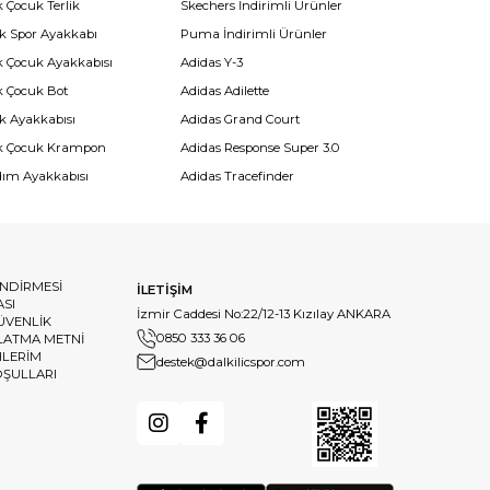
 Çocuk Terlik
Skechers İndirimli Ürünler
k Spor Ayakkabı
Puma İndirimli Ürünler
k Çocuk Ayakkabısı
Adidas Y-3
k Çocuk Bot
Adidas Adilette
k Ayakkabısı
Adidas Grand Court
k Çocuk Krampon
Adidas Response Super 3.0
dım Ayakkabısı
Adidas Tracefinder
ENDİRMESİ
İLETİŞİM
ASI
İzmir Caddesi No:22/12-13 Kızılay ANKARA
GÜVENLİK
0850 333 36 06
LATMA METNİ
HLERİM
destek@dalkilicspor.com
OŞULLARI