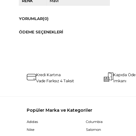
RENK
Mavi
YORUMLAR
(0)
ÖDEME SEÇENEKLERI
Kredi Kartına
Kapıda Öd
Vade Farksız 4 Taksit
İmkanı
Popüler Marka ve Kategoriler
Adidas
Columbia
Nike
Salomon