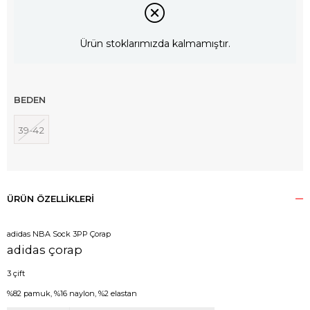
Ürün stoklarımızda kalmamıştır.
BEDEN
39-42
ÜRÜN ÖZELLIKLERI
adidas NBA Sock 3PP Çorap
adidas çorap
3 çift
%82 pamuk, %16 naylon, %2 elastan