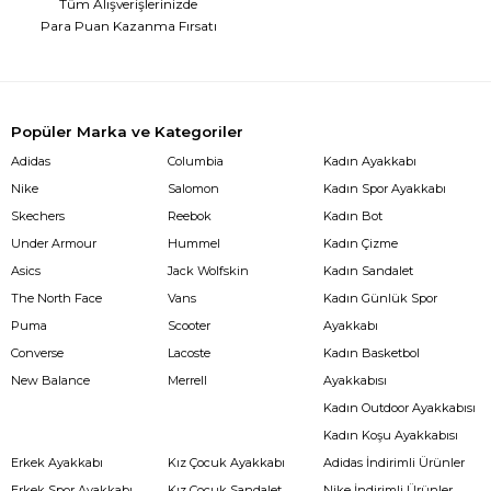
Tüm Alışverişlerinizde
Para Puan Kazanma Fırsatı
Popüler Marka ve Kategoriler
Adidas
Columbia
Kadın Ayakkabı
Nike
Salomon
Kadın Spor Ayakkabı
Skechers
Reebok
Kadın Bot
Under Armour
Hummel
Kadın Çizme
Asics
Jack Wolfskin
Kadın Sandalet
The North Face
Vans
Kadın Günlük Spor
Puma
Scooter
Ayakkabı
Converse
Lacoste
Kadın Basketbol
New Balance
Merrell
Ayakkabısı
Kadın Outdoor Ayakkabısı
Kadın Koşu Ayakkabısı
Erkek Ayakkabı
Kız Çocuk Ayakkabı
Adidas İndirimli Ürünler
Erkek Spor Ayakkabı
Kız Çocuk Sandalet
Nike İndirimli Ürünler