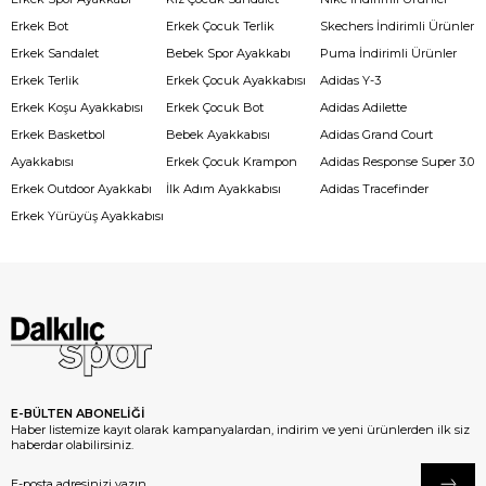
Erkek Bot
Erkek Çocuk Terlik
Skechers İndirimli Ürünler
Erkek Sandalet
Bebek Spor Ayakkabı
Puma İndirimli Ürünler
Erkek Terlik
Erkek Çocuk Ayakkabısı
Adidas Y-3
Erkek Koşu Ayakkabısı
Erkek Çocuk Bot
Adidas Adilette
Erkek Basketbol
Bebek Ayakkabısı
Adidas Grand Court
Ayakkabısı
Erkek Çocuk Krampon
Adidas Response Super 3.0
Erkek Outdoor Ayakkabı
İlk Adım Ayakkabısı
Adidas Tracefinder
Erkek Yürüyüş Ayakkabısı
E-BÜLTEN ABONELİĞİ
Haber listemize kayıt olarak kampanyalardan, indirim ve yeni ürünlerden ilk siz
haberdar olabilirsiniz.