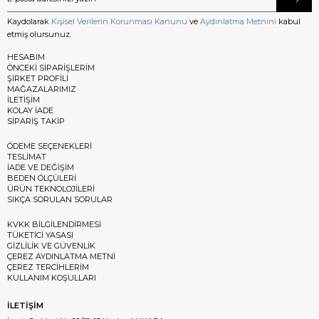
Kaydolarak
Kişisel Verilerin Korunması Kanunu
ve
Aydınlatma Metnini
kabul
etmiş olursunuz.
HESABIM
ÖNCEKİ SİPARİŞLERİM
ŞİRKET PROFİLİ
MAĞAZALARIMIZ
İLETİŞİM
KOLAY İADE
SİPARİŞ TAKİP
ÖDEME SEÇENEKLERİ
TESLİMAT
İADE VE DEĞİŞİM
BEDEN ÖLÇÜLERİ
ÜRÜN TEKNOLOJİLERİ
SIKÇA SORULAN SORULAR
KVKK BİLGİLENDİRMESİ
TÜKETİCİ YASASI
GİZLİLİK VE GÜVENLİK
ÇEREZ AYDINLATMA METNİ
ÇEREZ TERCİHLERİM
KULLANIM KOŞULLARI
İLETİŞİM