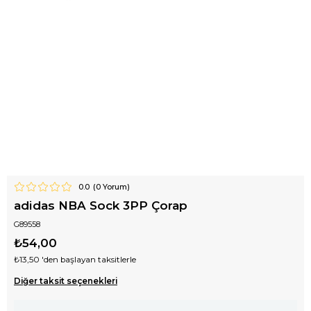
0.0
(
0
Yorum)
adidas NBA Sock 3PP Çorap
G89558
₺54,00
₺13,50
'den başlayan taksitlerle
Diğer taksit seçenekleri