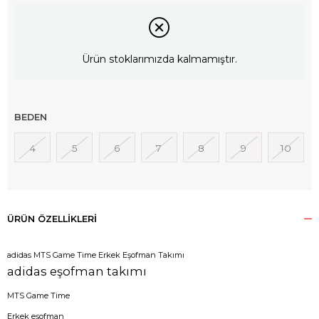
Ürün stoklarımızda kalmamıştır.
BEDEN
4
5
6
7
8
9
10
ÜRÜN ÖZELLIKLERI
adidas MTS Game Time Erkek Eşofman Takımı
adidas eşofman takımı
MTS Game Time
Erkek eşofman