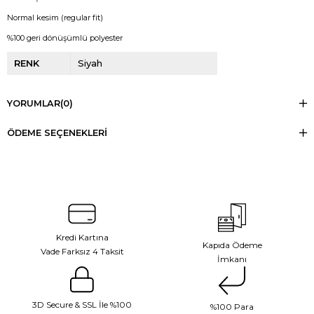
Normal kesim (regular fit)
%100 geri dönüşümlü polyester
RENK
Siyah
YORUMLAR
(0)
ÖDEME SEÇENEKLERI
Kredi Kartına
Kapıda Ödeme
Vade Farksız 4 Taksit
İmkanı
3D Secure & SSL İle %100
%100 Para