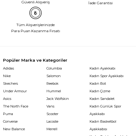
Güvenli Alışveriş
İade Garantisi
Tüm Alışverişlerinizde
Para Puan Kazanma Fırsatı
Popüler Marka ve Kategoriler
Adidas
Columbia
Kadın Ayakkabı
Nike
Salomon
Kadın Spor Ayakkabı
Skechers
Reebok
Kadın Bot
Under Armour
Hummel
Kadın Çizme
Asics
Jack Wolfskin
Kadın Sandalet
The North Face
Vans
Kadın Günlük Spor
Puma
Scooter
Ayakkabı
Converse
Lacoste
Kadın Basketbol
New Balance
Merrell
Ayakkabısı