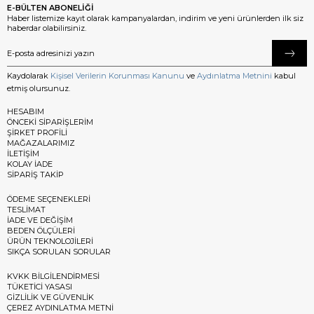
E-BÜLTEN ABONELİĞİ
Haber listemize kayıt olarak kampanyalardan, indirim ve yeni ürünlerden ilk siz
haberdar olabilirsiniz.
Kaydolarak
Kişisel Verilerin Korunması Kanunu
ve
Aydınlatma Metnini
kabul
etmiş olursunuz.
HESABIM
ÖNCEKİ SİPARİŞLERİM
ŞİRKET PROFİLİ
MAĞAZALARIMIZ
İLETİŞİM
KOLAY İADE
SİPARİŞ TAKİP
ÖDEME SEÇENEKLERİ
TESLİMAT
İADE VE DEĞİŞİM
BEDEN ÖLÇÜLERİ
ÜRÜN TEKNOLOJİLERİ
SIKÇA SORULAN SORULAR
KVKK BİLGİLENDİRMESİ
TÜKETİCİ YASASI
GİZLİLİK VE GÜVENLİK
ÇEREZ AYDINLATMA METNİ