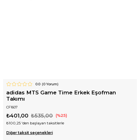
0.0
(
0
Yorum)
adidas MTS Game Time Erkek Eşofman
Takımı
CF1607
₺401,00
₺535,00
25
₺100,25
'den başlayan taksitlerle
Diğer taksit seçenekleri