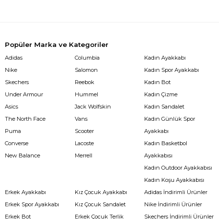
Popüler Marka ve Kategoriler
Adidas
Columbia
Kadın Ayakkabı
Nike
Salomon
Kadın Spor Ayakkabı
Skechers
Reebok
Kadın Bot
Under Armour
Hummel
Kadın Çizme
Asics
Jack Wolfskin
Kadın Sandalet
The North Face
Vans
Kadın Günlük Spor
Puma
Scooter
Ayakkabı
Converse
Lacoste
Kadın Basketbol
New Balance
Merrell
Ayakkabısı
Kadın Outdoor Ayakkabısı
Kadın Koşu Ayakkabısı
Erkek Ayakkabı
Kız Çocuk Ayakkabı
Adidas İndirimli Ürünler
Erkek Spor Ayakkabı
Kız Çocuk Sandalet
Nike İndirimli Ürünler
Erkek Bot
Erkek Çocuk Terlik
Skechers İndirimli Ürünler