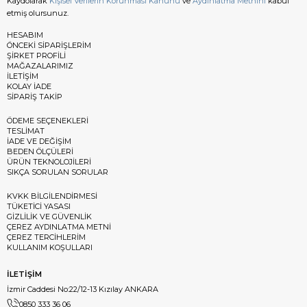
Kaydolarak
Kişisel Verilerin Korunması Kanunu
ve
Aydınlatma Metnini
kabul
etmiş olursunuz.
HESABIM
ÖNCEKİ SİPARİŞLERİM
ŞİRKET PROFİLİ
MAĞAZALARIMIZ
İLETİŞİM
KOLAY İADE
SİPARİŞ TAKİP
ÖDEME SEÇENEKLERİ
TESLİMAT
İADE VE DEĞİŞİM
BEDEN ÖLÇÜLERİ
ÜRÜN TEKNOLOJİLERİ
SIKÇA SORULAN SORULAR
KVKK BİLGİLENDİRMESİ
TÜKETİCİ YASASI
GİZLİLİK VE GÜVENLİK
ÇEREZ AYDINLATMA METNİ
ÇEREZ TERCİHLERİM
KULLANIM KOŞULLARI
İLETİŞİM
İzmir Caddesi No:22/12-13 Kızılay ANKARA
0850 333 36 06