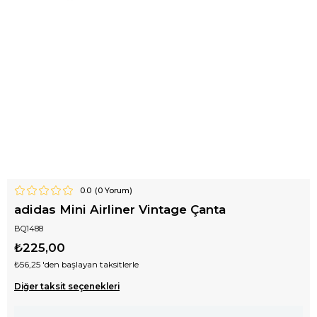
0.0
(
0
Yorum)
adidas Mini Airliner Vintage Çanta
BQ1488
₺225,00
₺56,25
'den başlayan taksitlerle
Diğer taksit seçenekleri