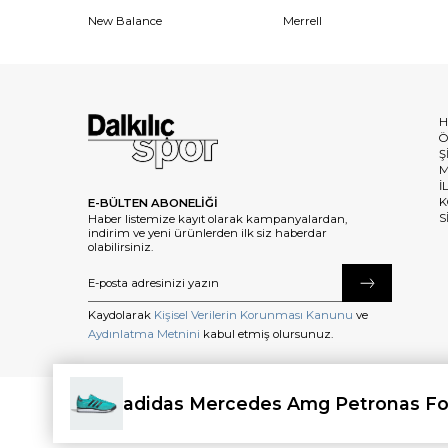
New Balance
Merrell
H
Ö
Ş
M
İ
K
E-BÜLTEN ABONELİĞİ
S
Haber listemize kayıt olarak kampanyalardan,
indirim ve yeni ürünlerden ilk siz haberdar
olabilirsiniz.
Kaydolarak
Kişisel Verilerin Korunması Kanunu
ve
Aydınlatma Metnini
kabul etmiş olursunuz.
adidas Mercedes Amg Petronas Fo
©2025 dalkilicspor.com.tr. Tüm Hakları Saklıdır.
RS Erkek Günlük Spor Ayakkabı