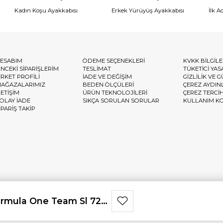
Kadın Koşu Ayakkabısı
Erkek Yürüyüş Ayakkabısı
İlk A
ESABIM
ÖDEME SEÇENEKLERİ
KVKK BİLGİL
NCEKİ SİPARİŞLERİM
TESLİMAT
TÜKETİCİ YAS
İRKET PROFİLİ
İADE VE DEĞİŞİM
GİZLİLİK VE 
AĞAZALARIMIZ
BEDEN ÖLÇÜLERİ
ÇEREZ AYDIN
LETİŞİM
ÜRÜN TEKNOLOJİLERİ
ÇEREZ TERCİ
OLAY İADE
SIKÇA SORULAN SORULAR
KULLANIM K
İPARİŞ TAKİP
rmula One Team Sl 72