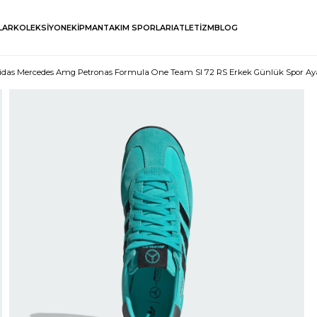
LAR
KOLEKSİYON
EKİPMAN
TAKIM SPORLARI
ATLETİZM
BLOG
idas Mercedes Amg Petronas Formula One Team Sl 72 RS Erkek Günlük Spor Ay