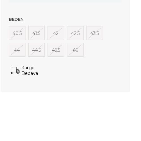
BEDEN
40.5
41.5
42
42.5
43.5
44
44.5
45.5
46
Kargo
Bedava