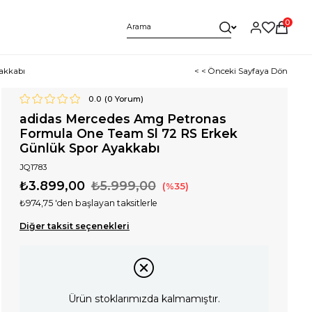
0
akkabı
< < Önceki Sayfaya Dön
0.0
(
0
Yorum)
adidas Mercedes Amg Petronas
Formula One Team Sl 72 RS Erkek
Günlük Spor Ayakkabı
JQ1783
₺3.899,00
₺5.999,00
35
₺974,75
'den başlayan taksitlerle
Diğer taksit seçenekleri
Ürün stoklarımızda kalmamıştır.