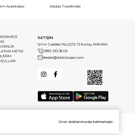
dım Ayakkabısı
Adidas Tracefinder
ENDİRMESİ
İLETİŞİM
ASI
İzmir Caddesi No:22/12-13 Kızılay ANKARA
GÜVENLİK
0850 333 36 06
LATMA METNİ
HLERİM
destek@dalkilicspor.com
OŞULLARI
Ürün stoklarımızda kalmamıştır.