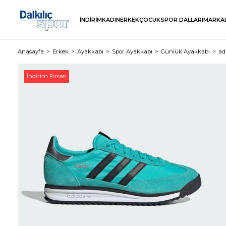
İNDİRİM
KADIN
ERKEK
ÇOCUK
SPOR DALLARI
MARKA
Anasayfa
Erkek
Ayakkabı
Spor Ayakkabı
Günlük Ayakkabı
ad
İndirim Fırsatı