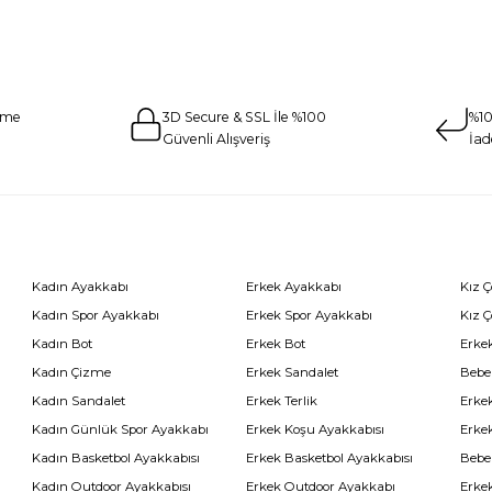
eme
3D Secure & SSL İle %100
%10
Güvenli Alışveriş
İad
Kadın Ayakkabı
Erkek Ayakkabı
Kız 
Kadın Spor Ayakkabı
Erkek Spor Ayakkabı
Kız 
Kadın Bot
Erkek Bot
Erkek
Kadın Çizme
Erkek Sandalet
Bebe
Kadın Sandalet
Erkek Terlik
Erke
Kadın Günlük Spor Ayakkabı
Erkek Koşu Ayakkabısı
Erke
Kadın Basketbol Ayakkabısı
Erkek Basketbol Ayakkabısı
Bebe
Kadın Outdoor Ayakkabısı
Erkek Outdoor Ayakkabı
Erke