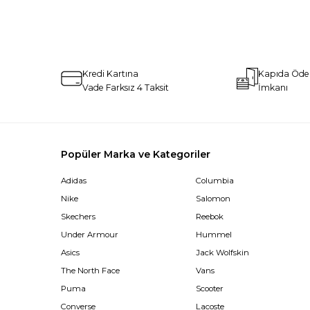
Kredi Kartına
Kapıda Öd
Vade Farksız 4 Taksit
İmkanı
Popüler Marka ve Kategoriler
Adidas
Columbia
Nike
Salomon
Skechers
Reebok
Under Armour
Hummel
Asics
Jack Wolfskin
The North Face
Vans
Puma
Scooter
Converse
Lacoste