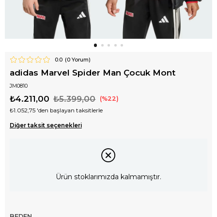
0.0
(
0
Yorum)
adidas Marvel Spider Man Çocuk Mont
JM0810
₺4.211,00
₺5.399,00
22
₺1.052,75
'den başlayan taksitlerle
Diğer taksit seçenekleri
Ürün stoklarımızda kalmamıştır.
BEDEN