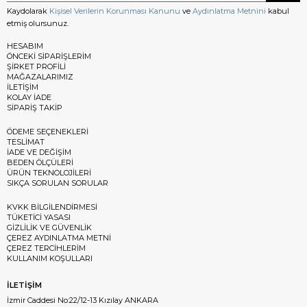
Kaydolarak
Kişisel Verilerin Korunması Kanunu
ve
Aydınlatma Metnini
kabul
etmiş olursunuz.
HESABIM
ÖNCEKİ SİPARİŞLERİM
ŞİRKET PROFİLİ
MAĞAZALARIMIZ
İLETİŞİM
KOLAY İADE
SİPARİŞ TAKİP
ÖDEME SEÇENEKLERİ
TESLİMAT
İADE VE DEĞİŞİM
BEDEN ÖLÇÜLERİ
ÜRÜN TEKNOLOJİLERİ
SIKÇA SORULAN SORULAR
KVKK BİLGİLENDİRMESİ
TÜKETİCİ YASASI
GİZLİLİK VE GÜVENLİK
ÇEREZ AYDINLATMA METNİ
ÇEREZ TERCİHLERİM
KULLANIM KOŞULLARI
İLETİŞİM
İzmir Caddesi No:22/12-13 Kızılay ANKARA