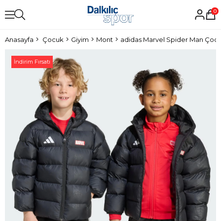
0
Anasayfa
Çocuk
Giyim
Mont
adidas Marvel Spider Man Çoc
İndirim Fırsatı