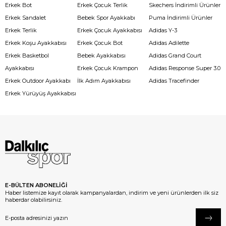
Erkek Bot
Erkek Çocuk Terlik
Skechers İndirimli Ürünler
Erkek Sandalet
Bebek Spor Ayakkabı
Puma İndirimli Ürünler
Erkek Terlik
Erkek Çocuk Ayakkabısı
Adidas Y-3
Erkek Koşu Ayakkabısı
Erkek Çocuk Bot
Adidas Adilette
Erkek Basketbol
Bebek Ayakkabısı
Adidas Grand Court
Ayakkabısı
Erkek Çocuk Krampon
Adidas Response Super 3.0
Erkek Outdoor Ayakkabı
İlk Adım Ayakkabısı
Adidas Tracefinder
Erkek Yürüyüş Ayakkabısı
E-BÜLTEN ABONELİĞİ
Haber listemize kayıt olarak kampanyalardan, indirim ve yeni ürünlerden ilk siz
haberdar olabilirsiniz.