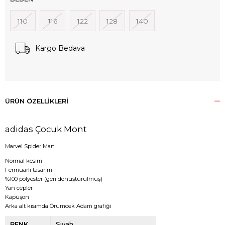
110
116
122
128
140
Kargo Bedava
ÜRÜN ÖZELLIKLERI
adidas Çocuk Mont
Marvel Spider Man
Normal kesim
Fermuarlı tasarım
%100 polyester (geri dönüştürülmüş)
Yan cepler
Kapüşon
Arka alt kısımda Örümcek Adam grafiği
RENK
Siyah