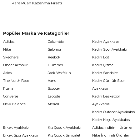
Para Puan Kazanma Fırsatı
Popüler Marka ve Kategoriler
Adidas
Columbia
Kadın Ayakkabı
Nike
Salomon
Kadın Spor Ayakkabı
Skechers
Reebok
Kadın Bot
Under Armour
Hummel
Kadın Çizme
Asics
Jack Wolfskin
Kadın Sandalet
The North Face
Vans
Kadın Günlük Spor
Puma
Scooter
Ayakkabı
Converse
Lacoste
Kadın Basketbol
New Balance
Merrell
Ayakkabısı
Kadın Outdoor Ayakkabısı
Kadın Koşu Ayakkabısı
Erkek Ayakkabı
Kız Çocuk Ayakkabı
Adidas İndirimli Ürünler
Erkek Spor Ayakkabı
Kız Çocuk Sandalet
Nike İndirimli Ürünler