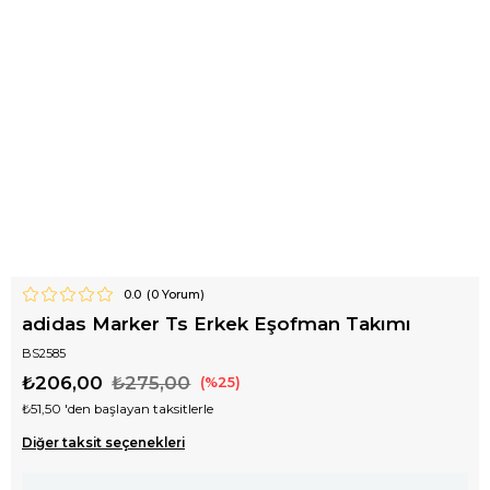
0.0
(
0
Yorum)
adidas Marker Ts Erkek Eşofman Takımı
BS2585
₺206,00
₺275,00
25
₺51,50
'den başlayan taksitlerle
Diğer taksit seçenekleri