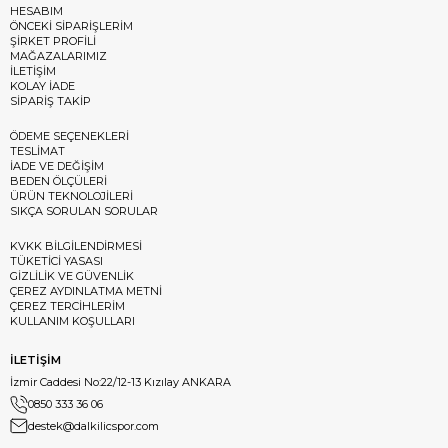
HESABIM
ÖNCEKİ SİPARİŞLERİM
ŞİRKET PROFİLİ
MAĞAZALARIMIZ
İLETİŞİM
KOLAY İADE
SİPARİŞ TAKİP
ÖDEME SEÇENEKLERİ
TESLİMAT
İADE VE DEĞİŞİM
BEDEN ÖLÇÜLERİ
ÜRÜN TEKNOLOJİLERİ
SIKÇA SORULAN SORULAR
KVKK BİLGİLENDİRMESİ
TÜKETİCİ YASASI
GİZLİLİK VE GÜVENLİK
ÇEREZ AYDINLATMA METNİ
ÇEREZ TERCİHLERİM
KULLANIM KOŞULLARI
İLETİŞİM
İzmir Caddesi No:22/12-13 Kızılay ANKARA
0850 333 36 06
destek@dalkilicspor.com