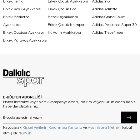
Erkek Terlik
Erkek Çocuk Ayakkabısı
Adidas Y-3
Erkek Koşu Ayakkabısı
Erkek Çocuk Bot
Adidas Adilette
Erkek Basketbol
Bebek Ayakkabısı
Adidas Grand Court
Ayakkabısı
Erkek Çocuk Krampon
Adidas Response Super 3.0
Erkek Outdoor Ayakkabı
İlk Adım Ayakkabısı
Adidas Tracefinder
Erkek Yürüyüş Ayakkabısı
E-BÜLTEN ABONELİĞİ
Haber listemize kayıt olarak kampanyalardan, indirim ve yeni ürünlerden ilk siz
haberdar olabilirsiniz.
Kaydolarak
Kişisel Verilerin Korunması Kanunu
ve
Aydınlatma Metnini
kabul
etmiş olursunuz.