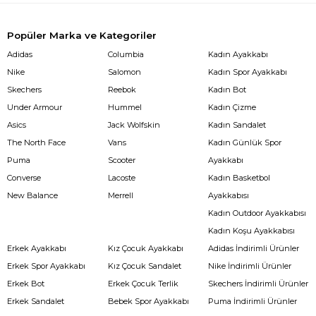
Popüler Marka ve Kategoriler
Adidas
Columbia
Kadın Ayakkabı
Nike
Salomon
Kadın Spor Ayakkabı
Skechers
Reebok
Kadın Bot
Under Armour
Hummel
Kadın Çizme
Asics
Jack Wolfskin
Kadın Sandalet
The North Face
Vans
Kadın Günlük Spor
Puma
Scooter
Ayakkabı
Converse
Lacoste
Kadın Basketbol
New Balance
Merrell
Ayakkabısı
Kadın Outdoor Ayakkabısı
Kadın Koşu Ayakkabısı
Erkek Ayakkabı
Kız Çocuk Ayakkabı
Adidas İndirimli Ürünler
Erkek Spor Ayakkabı
Kız Çocuk Sandalet
Nike İndirimli Ürünler
Erkek Bot
Erkek Çocuk Terlik
Skechers İndirimli Ürünler
Erkek Sandalet
Bebek Spor Ayakkabı
Puma İndirimli Ürünler