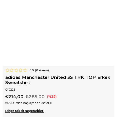
0.0
(
0
Yorum)
adidas Manchester United 3S TRK TOP Erkek
Sweatshirt
CY7225
₺214,00
₺285,00
25
₺53,50
'den başlayan taksitlerle
Diğer taksit seçenekleri