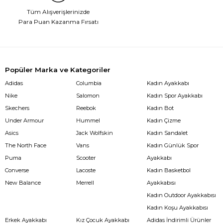
Tüm Alışverişlerinizde
Para Puan Kazanma Fırsatı
Popüler Marka ve Kategoriler
Adidas
Columbia
Kadın Ayakkabı
Nike
Salomon
Kadın Spor Ayakkabı
Skechers
Reebok
Kadın Bot
Under Armour
Hummel
Kadın Çizme
Asics
Jack Wolfskin
Kadın Sandalet
The North Face
Vans
Kadın Günlük Spor
Puma
Scooter
Ayakkabı
Converse
Lacoste
Kadın Basketbol
New Balance
Merrell
Ayakkabısı
Kadın Outdoor Ayakkabısı
Kadın Koşu Ayakkabısı
Erkek Ayakkabı
Kız Çocuk Ayakkabı
Adidas İndirimli Ürünler