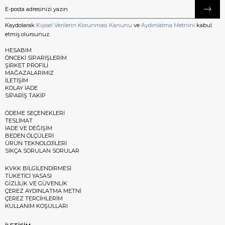
Kaydolarak
Kişisel Verilerin Korunması Kanunu
ve
Aydınlatma Metnini
kabul
etmiş olursunuz.
HESABIM
ÖNCEKİ SİPARİŞLERİM
ŞİRKET PROFİLİ
MAĞAZALARIMIZ
İLETİŞİM
KOLAY İADE
SİPARİŞ TAKİP
ÖDEME SEÇENEKLERİ
TESLİMAT
İADE VE DEĞİŞİM
BEDEN ÖLÇÜLERİ
ÜRÜN TEKNOLOJİLERİ
SIKÇA SORULAN SORULAR
KVKK BİLGİLENDİRMESİ
TÜKETİCİ YASASI
GİZLİLİK VE GÜVENLİK
ÇEREZ AYDINLATMA METNİ
ÇEREZ TERCİHLERİM
KULLANIM KOŞULLARI