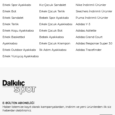
Erkek Spor Ayakkabı
Kız Çocuk Sandalet
Nike İndirimli Ürünler
Erkek Bot
Erkek Çocuk Terlik
Skechers İndirimli Ürünler
Erkek Sandalet
Bebek Spor Ayakkabı
Puma İndirimli Ürünler
Erkek Terlik
Erkek Çocuk Ayakkabısı
Adidas Y-3
Erkek Koşu Ayakkabısı
Erkek Çocuk Bot
Adidas Adilette
Erkek Basketbol
Bebek Ayakkabısı
Adidas Grand Court
Ayakkabısı
Erkek Çocuk Krampon
Adidas Response Super 3.0
Erkek Outdoor Ayakkabı
İlk Adım Ayakkabısı
Adidas Tracefinder
Erkek Yürüyüş Ayakkabısı
E-BÜLTEN ABONELİĞİ
Haber listemize kayıt olarak kampanyalardan, indirim ve yeni ürünlerden ilk siz
haberdar olabilirsiniz.