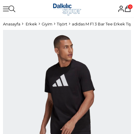
0
Anasayfa
Erkek
Giyim
Tişört
adidas M F1 3 Bar Tee Erkek Tişö