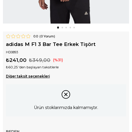
0.0
(
0
Yorum)
adidas M F1 3 Bar Tee Erkek Tişört
HD0893
₺241,00
₺349,00
31
₺60,25
'den başlayan taksitlerle
Diğer taksit seçenekleri
Ürün stoklarımızda kalmamıştır.
BEDEN