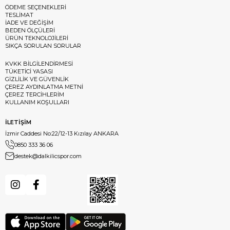
ÖDEME SEÇENEKLERİ
TESLİMAT
İADE VE DEĞİŞİM
BEDEN ÖLÇÜLERİ
ÜRÜN TEKNOLOJİLERİ
SIKÇA SORULAN SORULAR
KVKK BİLGİLENDİRMESİ
TÜKETİCİ YASASI
GİZLİLİK VE GÜVENLİK
ÇEREZ AYDINLATMA METNİ
ÇEREZ TERCİHLERİM
KULLANIM KOŞULLARI
İLETİŞİM
İzmir Caddesi No:22/12-13 Kızılay ANKARA
0850 333 36 06
destek@dalkilicspor.com