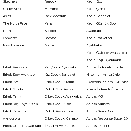
Skechers
Reebok
Kadın Bot
Under Armour
Hummel
Kadın Çizme
Asics
Jack Wolfskin
Kadın Sandalet
The North Face
Vans
Kadın Günlük Spor
Puma
Scooter
Ayakkabı
Converse
Lacoste
Kadın Basketbol
New Balance
Merrell
Ayakkabısı
Kadın Outdoor Ayakkabısı
Kadın Koşu Ayakkabısı
Erkek Ayakkabı
Kız Çocuk Ayakkabı
Adidas İndirimli Ürünler
Erkek Spor Ayakkabı
Kız Çocuk Sandalet
Nike İndirimli Ürünler
Erkek Bot
Erkek Çocuk Terlik
Skechers İndirimli Ürünler
Erkek Sandalet
Bebek Spor Ayakkabı
Puma İndirimli Ürünler
Erkek Terlik
Erkek Çocuk Ayakkabısı
Adidas Y-3
Erkek Koşu Ayakkabısı
Erkek Çocuk Bot
Adidas Adilette
Erkek Basketbol
Bebek Ayakkabısı
Adidas Grand Court
Ayakkabısı
Erkek Çocuk Krampon
Adidas Response Super 3.0
Erkek Outdoor Ayakkabı
İlk Adım Ayakkabısı
Adidas Tracefinder