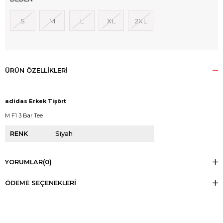
S
M
L
XL
2XL
ÜRÜN ÖZELLIKLERI
adidas Erkek Tişört
M F1 3 Bar Tee
RENK
Siyah
YORUMLAR
(0)
ÖDEME SEÇENEKLERI