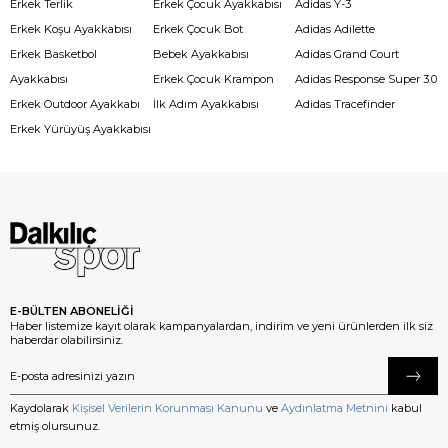
Erkek Terlik
Erkek Çocuk Ayakkabısı
Adidas Y-3
Erkek Koşu Ayakkabısı
Erkek Çocuk Bot
Adidas Adilette
Erkek Basketbol
Bebek Ayakkabısı
Adidas Grand Court
Ayakkabısı
Erkek Çocuk Krampon
Adidas Response Super 3.0
Erkek Outdoor Ayakkabı
İlk Adım Ayakkabısı
Adidas Tracefinder
Erkek Yürüyüş Ayakkabısı
E-BÜLTEN ABONELİĞİ
Haber listemize kayıt olarak kampanyalardan, indirim ve yeni ürünlerden ilk siz
haberdar olabilirsiniz.
Kaydolarak
Kişisel Verilerin Korunması Kanunu
ve
Aydınlatma Metnini
kabul
etmiş olursunuz.