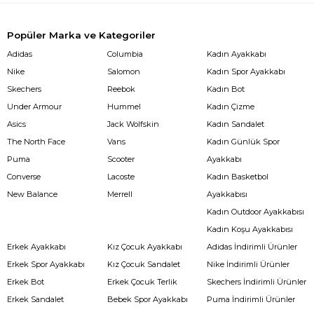
Popüler Marka ve Kategoriler
Adidas
Columbia
Kadın Ayakkabı
Nike
Salomon
Kadın Spor Ayakkabı
Skechers
Reebok
Kadın Bot
Under Armour
Hummel
Kadın Çizme
Asics
Jack Wolfskin
Kadın Sandalet
The North Face
Vans
Kadın Günlük Spor
Puma
Scooter
Ayakkabı
Converse
Lacoste
Kadın Basketbol
New Balance
Merrell
Ayakkabısı
Kadın Outdoor Ayakkabısı
Kadın Koşu Ayakkabısı
Erkek Ayakkabı
Kız Çocuk Ayakkabı
Adidas İndirimli Ürünler
Erkek Spor Ayakkabı
Kız Çocuk Sandalet
Nike İndirimli Ürünler
Erkek Bot
Erkek Çocuk Terlik
Skechers İndirimli Ürünler
Erkek Sandalet
Bebek Spor Ayakkabı
Puma İndirimli Ürünler