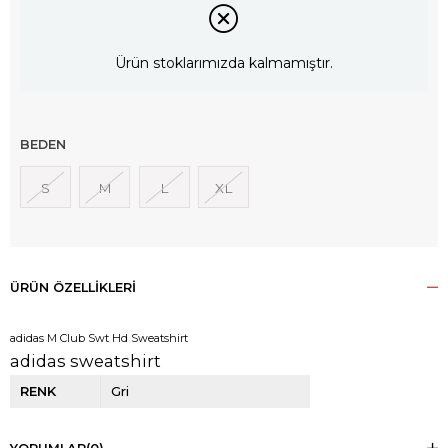
Ürün stoklarımızda kalmamıştır.
BEDEN
S
M
L
XL
ÜRÜN ÖZELLIKLERI
adidas M Club Swt Hd Sweatshirt
adidas sweatshirt
RENK
Gri