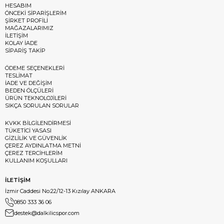
HESABIM
ÖNCEKİ SİPARİŞLERİM
ŞİRKET PROFİLİ
MAĞAZALARIMIZ
İLETİŞİM
KOLAY İADE
SİPARİŞ TAKİP
ÖDEME SEÇENEKLERİ
TESLİMAT
İADE VE DEĞİŞİM
BEDEN ÖLÇÜLERİ
ÜRÜN TEKNOLOJİLERİ
SIKÇA SORULAN SORULAR
KVKK BİLGİLENDİRMESİ
TÜKETİCİ YASASI
GİZLİLİK VE GÜVENLİK
ÇEREZ AYDINLATMA METNİ
ÇEREZ TERCİHLERİM
KULLANIM KOŞULLARI
İLETİŞİM
İzmir Caddesi No:22/12-13 Kızılay ANKARA
0850 333 36 06
destek@dalkilicspor.com