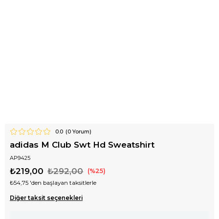
0.0
(
0
Yorum)
adidas M Club Swt Hd Sweatshirt
AP9425
₺219,00
₺292,00
25
₺54,75
'den başlayan taksitlerle
Diğer taksit seçenekleri