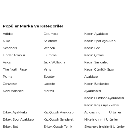
Popüler Marka ve Kategoriler
Adidas
Columbia
Kadın Ayakkabı
Nike
Salomon
Kadın Spor Ayakkabı
Skechers
Reebok
Kadın Bot
Under Armour
Hummel
Kadın Çizme
Asics
Jack Wolfskin
Kadın Sandalet
The North Face
Vans
Kadın Günlük Spor
Puma
Scooter
Ayakkabı
Converse
Lacoste
Kadın Basketbol
New Balance
Merrell
Ayakkabısı
Kadın Outdoor Ayakkabısı
Kadın Koşu Ayakkabısı
Erkek Ayakkabı
Kız Çocuk Ayakkabı
Adidas İndirimli Ürünler
Erkek Spor Ayakkabı
Kız Çocuk Sandalet
Nike İndirimli Ürünler
Erkek Bot
Erkek Çocuk Terlik
Skechers İndirimli Ürünler