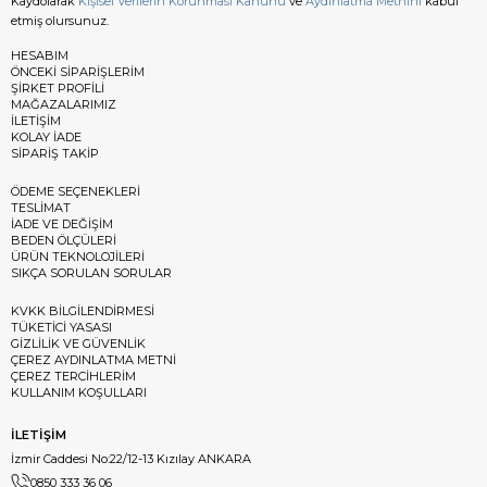
Kaydolarak
Kişisel Verilerin Korunması Kanunu
ve
Aydınlatma Metnini
kabul
etmiş olursunuz.
HESABIM
ÖNCEKİ SİPARİŞLERİM
ŞİRKET PROFİLİ
MAĞAZALARIMIZ
İLETİŞİM
KOLAY İADE
SİPARİŞ TAKİP
ÖDEME SEÇENEKLERİ
TESLİMAT
İADE VE DEĞİŞİM
BEDEN ÖLÇÜLERİ
ÜRÜN TEKNOLOJİLERİ
SIKÇA SORULAN SORULAR
KVKK BİLGİLENDİRMESİ
TÜKETİCİ YASASI
GİZLİLİK VE GÜVENLİK
ÇEREZ AYDINLATMA METNİ
ÇEREZ TERCİHLERİM
KULLANIM KOŞULLARI
İLETİŞİM
İzmir Caddesi No:22/12-13 Kızılay ANKARA
0850 333 36 06