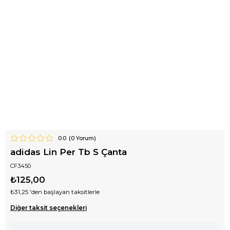
0.0
(
0
Yorum)
adidas Lin Per Tb S Çanta
CF3450
₺125,00
₺31,25
'den başlayan taksitlerle
Diğer taksit seçenekleri