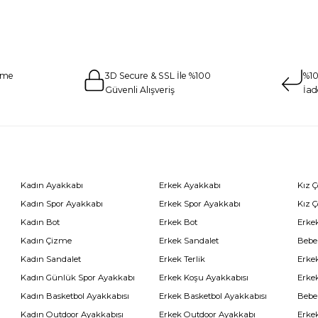
eme
3D Secure & SSL İle %100
%10
Güvenli Alışveriş
İad
Kadın Ayakkabı
Erkek Ayakkabı
Kız 
Kadın Spor Ayakkabı
Erkek Spor Ayakkabı
Kız 
Kadın Bot
Erkek Bot
Erkek
Kadın Çizme
Erkek Sandalet
Bebe
Kadın Sandalet
Erkek Terlik
Erke
Kadın Günlük Spor Ayakkabı
Erkek Koşu Ayakkabısı
Erke
Kadın Basketbol Ayakkabısı
Erkek Basketbol Ayakkabısı
Bebe
Kadın Outdoor Ayakkabısı
Erkek Outdoor Ayakkabı
Erke