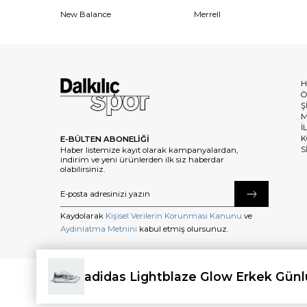
New Balance
Merrell
H
Ö
Ş
M
İ
K
E-BÜLTEN ABONELİĞİ
S
Haber listemize kayıt olarak kampanyalardan,
indirim ve yeni ürünlerden ilk siz haberdar
olabilirsiniz.
Kaydolarak
Kişisel Verilerin Korunması Kanunu
ve
Aydınlatma Metnini
kabul etmiş olursunuz.
adidas Lightblaze Glow Erkek Günl
©2025 dalkilicspor.com.tr. Tüm Hakları Saklıdır.