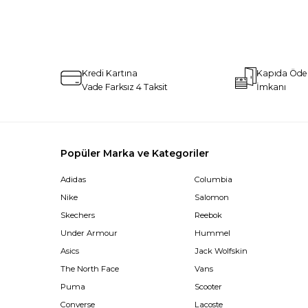
Kredi Kartına
Kapıda Öd
Vade Farksız 4 Taksit
İmkanı
Popüler Marka ve Kategoriler
Adidas
Columbia
Nike
Salomon
Skechers
Reebok
Under Armour
Hummel
Asics
Jack Wolfskin
The North Face
Vans
Puma
Scooter
Converse
Lacoste