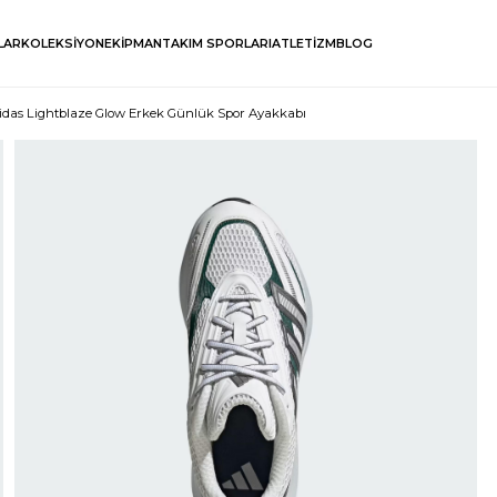
LAR
KOLEKSİYON
EKİPMAN
TAKIM SPORLARI
ATLETİZM
BLOG
idas Lightblaze Glow Erkek Günlük Spor Ayakkabı