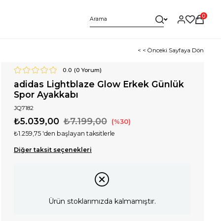
0
< < Önceki Sayfaya Dön
0.0
(
0
Yorum)
adidas Lightblaze Glow Erkek Günlük
Spor Ayakkabı
JQ7182
₺5.039,00
₺7.199,00
30
₺1.259,75
'den başlayan taksitlerle
Diğer taksit seçenekleri
Ürün stoklarımızda kalmamıştır.