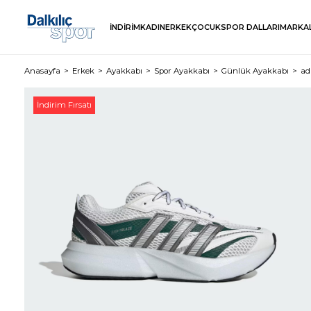
İNDİRİM
KADIN
ERKEK
ÇOCUK
SPOR DALLARI
MARKA
Anasayfa
Erkek
Ayakkabı
Spor Ayakkabı
Günlük Ayakkabı
ad
İndirim Fırsatı