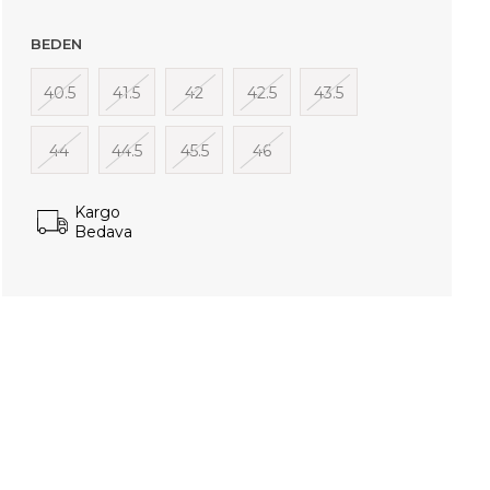
BEDEN
40.5
41.5
42
42.5
43.5
44
44.5
45.5
46
Kargo
Bedava