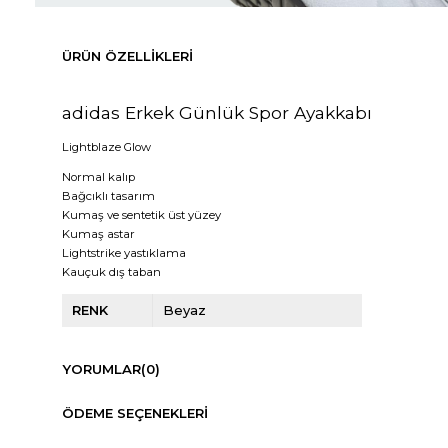
ÜRÜN ÖZELLIKLERI
adidas Erkek Günlük Spor Ayakkabı
Lightblaze Glow
Normal kalıp
Bağcıklı tasarım
Kumaş ve sentetik üst yüzey
Kumaş astar
Lightstrike yastıklama
Kauçuk dış taban
RENK
Beyaz
YORUMLAR
(0)
ÖDEME SEÇENEKLERI