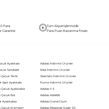
0 Para
Tüm Alışverişlerinizde
e Garantisi
Para Puan Kazanma Fırsatı
Çocuk Ayakkabı
Adidas İndirimli Ürünler
Çocuk Sandalet
Nike İndirimli Ürünler
 Çocuk Terlik
Skechers İndirimli Ürünler
k Spor Ayakkabı
Puma İndirimli Ürünler
k Çocuk Ayakkabısı
Adidas Y-3
k Çocuk Bot
Adidas Adilette
k Ayakkabısı
Adidas Grand Court
k Çocuk Krampon
Adidas Response Super 3.0