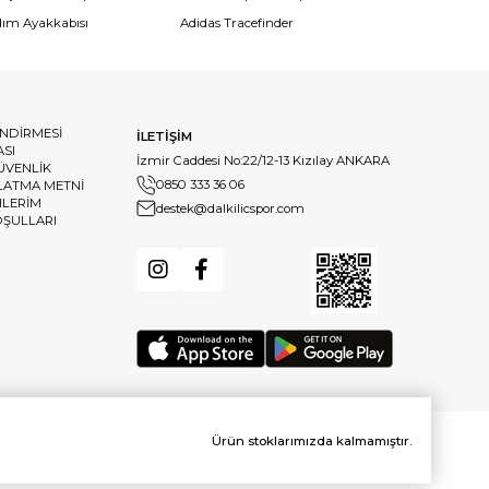
dım Ayakkabısı
Adidas Tracefinder
ENDİRMESİ
İLETİŞİM
ASI
İzmir Caddesi No:22/12-13 Kızılay ANKARA
GÜVENLİK
0850 333 36 06
LATMA METNİ
HLERİM
destek@dalkilicspor.com
OŞULLARI
Ürün stoklarımızda kalmamıştır.