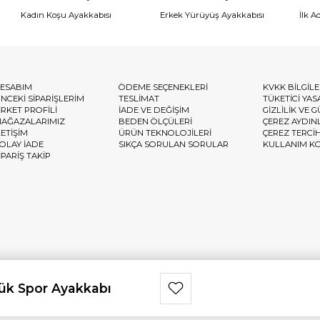
Kadın Koşu Ayakkabısı
Erkek Yürüyüş Ayakkabısı
İlk A
ESABIM
ÖDEME SEÇENEKLERİ
KVKK BİLGİL
NCEKİ SİPARİŞLERİM
TESLİMAT
TÜKETİCİ YAS
İRKET PROFİLİ
İADE VE DEĞİŞİM
GİZLİLİK VE 
AĞAZALARIMIZ
BEDEN ÖLÇÜLERİ
ÇEREZ AYDIN
LETİŞİM
ÜRÜN TEKNOLOJİLERİ
ÇEREZ TERCİ
OLAY İADE
SIKÇA SORULAN SORULAR
KULLANIM K
İPARİŞ TAKİP
ük Spor Ayakkabı