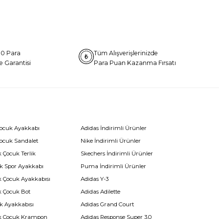
0 Para
Tüm Alışverişlerinizde
e Garantisi
Para Puan Kazanma Fırsatı
Çocuk Ayakkabı
Adidas İndirimli Ürünler
Çocuk Sandalet
Nike İndirimli Ürünler
 Çocuk Terlik
Skechers İndirimli Ürünler
k Spor Ayakkabı
Puma İndirimli Ürünler
k Çocuk Ayakkabısı
Adidas Y-3
k Çocuk Bot
Adidas Adilette
k Ayakkabısı
Adidas Grand Court
k Çocuk Krampon
Adidas Response Super 3.0