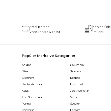
Kredi Kartına
Kapıda Öd
Vade Farksız 4 Taksit
İmkanı
Popüler Marka ve Kategoriler
Adidas
Columbia
Nike
Salomon
Skechers
Reebok
Under Armour
Hummel
Asics
Jack Wolfskin
The North Face
Vans
Puma
Scooter
Converse
Lacoste