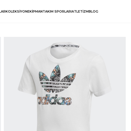
LAR
KOLEKSİYON
EKİPMAN
TAKIM SPORLARI
ATLETİZM
BLOG