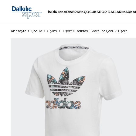
İNDİRİM
KADIN
ERKEK
ÇOCUK
SPOR DALLARI
MARKA
Anasayfa
Çocuk
Giyim
Tişört
adidas L Part Tee Çocuk Tişört