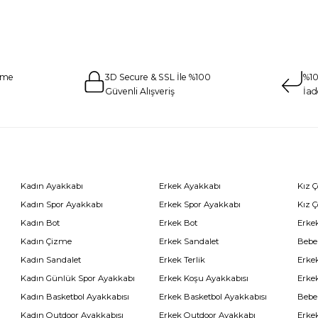
eme
3D Secure & SSL İle %100
%10
Güvenli Alışveriş
İad
Kadın Ayakkabı
Erkek Ayakkabı
Kız 
Kadın Spor Ayakkabı
Erkek Spor Ayakkabı
Kız 
Kadın Bot
Erkek Bot
Erkek
Kadın Çizme
Erkek Sandalet
Bebe
Kadın Sandalet
Erkek Terlik
Erke
Kadın Günlük Spor Ayakkabı
Erkek Koşu Ayakkabısı
Erke
Kadın Basketbol Ayakkabısı
Erkek Basketbol Ayakkabısı
Bebe
Kadın Outdoor Ayakkabısı
Erkek Outdoor Ayakkabı
Erke