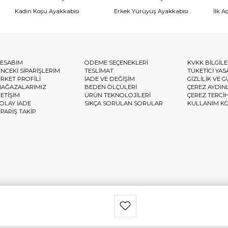
Kadın Koşu Ayakkabısı
Erkek Yürüyüş Ayakkabısı
İlk A
ESABIM
ÖDEME SEÇENEKLERİ
KVKK BİLGİL
NCEKİ SİPARİŞLERİM
TESLİMAT
TÜKETİCİ YAS
İRKET PROFİLİ
İADE VE DEĞİŞİM
GİZLİLİK VE 
AĞAZALARIMIZ
BEDEN ÖLÇÜLERİ
ÇEREZ AYDIN
LETİŞİM
ÜRÜN TEKNOLOJİLERİ
ÇEREZ TERCİ
OLAY İADE
SIKÇA SORULAN SORULAR
KULLANIM K
İPARİŞ TAKİP