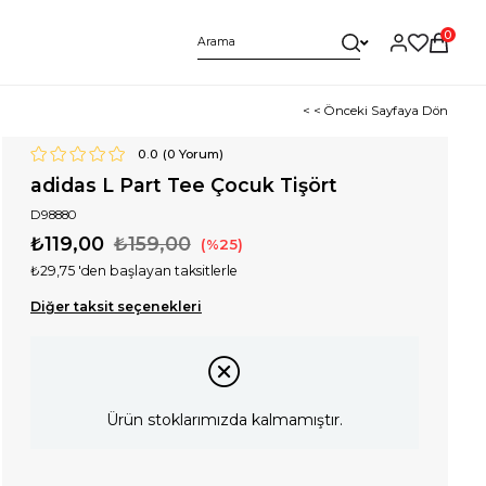
0
< < Önceki Sayfaya Dön
0.0
(
0
Yorum)
adidas L Part Tee Çocuk Tişört
D98880
₺119,00
₺159,00
25
₺29,75
'den başlayan taksitlerle
Diğer taksit seçenekleri
Ürün stoklarımızda kalmamıştır.