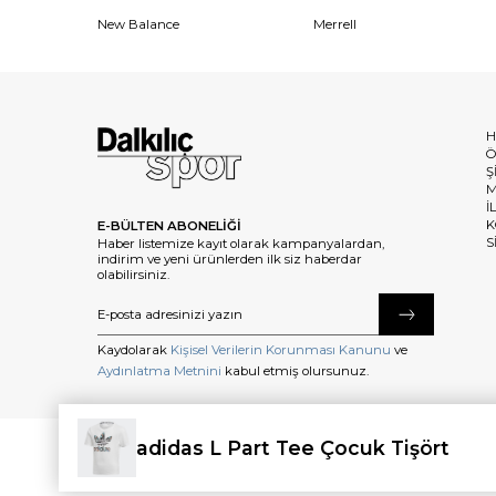
New Balance
Merrell
H
Ö
Ş
M
İ
K
E-BÜLTEN ABONELİĞİ
S
Haber listemize kayıt olarak kampanyalardan,
indirim ve yeni ürünlerden ilk siz haberdar
olabilirsiniz.
Kaydolarak
Kişisel Verilerin Korunması Kanunu
ve
Aydınlatma Metnini
kabul etmiş olursunuz.
adidas L Part Tee Çocuk Tişört
©2025 dalkilicspor.com.tr. Tüm Hakları Saklıdır.