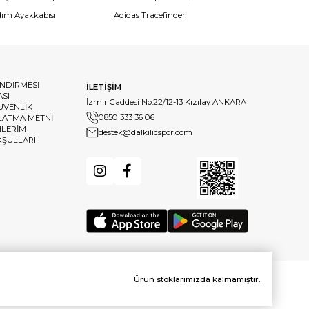
dım Ayakkabısı
Adidas Tracefinder
ENDİRMESİ
İLETİŞİM
ASI
İzmir Caddesi No:22/12-13 Kızılay ANKARA
GÜVENLİK
0850 333 36 06
LATMA METNİ
HLERİM
destek@dalkilicspor.com
OŞULLARI
Ürün stoklarımızda kalmamıştır.