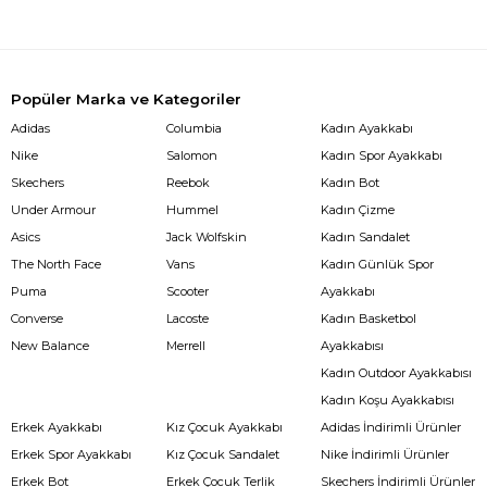
Popüler Marka ve Kategoriler
Adidas
Columbia
Kadın Ayakkabı
Nike
Salomon
Kadın Spor Ayakkabı
Skechers
Reebok
Kadın Bot
Under Armour
Hummel
Kadın Çizme
Asics
Jack Wolfskin
Kadın Sandalet
The North Face
Vans
Kadın Günlük Spor
Puma
Scooter
Ayakkabı
Converse
Lacoste
Kadın Basketbol
New Balance
Merrell
Ayakkabısı
Kadın Outdoor Ayakkabısı
Kadın Koşu Ayakkabısı
Erkek Ayakkabı
Kız Çocuk Ayakkabı
Adidas İndirimli Ürünler
Erkek Spor Ayakkabı
Kız Çocuk Sandalet
Nike İndirimli Ürünler
Erkek Bot
Erkek Çocuk Terlik
Skechers İndirimli Ürünler