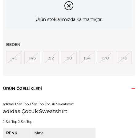
Ürün stoklarımızda kalmamıştır.
BEDEN
140
146
152
158
164
170
176
ÜRÜN ÖZELLIKLERI
adidas J Sst Top J Sst Top Çocuk Sweatshirt
adidas Çocuk Sweatshirt
J Sst Top J Sst Top
RENK
Mavi