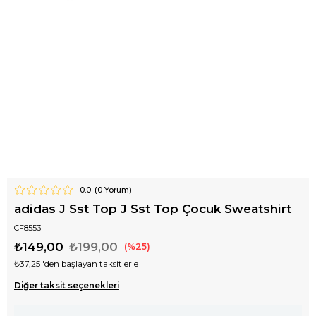
0.0
(
0
Yorum)
adidas J Sst Top J Sst Top Çocuk Sweatshirt
CF8553
₺149,00
₺199,00
25
₺37,25
'den başlayan taksitlerle
Diğer taksit seçenekleri