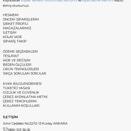
Kaydolarak
Kişisel Verilerin Korunması Kanunu
ve
Aydınlatma Metnini
kabul
etmiş olursunuz.
HESABIM
ÖNCEKİ SİPARİŞLERİM
ŞİRKET PROFİLİ
MAĞAZALARIMIZ
İLETİŞİM
KOLAY İADE
SİPARİŞ TAKİP
ÖDEME SEÇENEKLERİ
TESLİMAT
İADE VE DEĞİŞİM
BEDEN ÖLÇÜLERİ
ÜRÜN TEKNOLOJİLERİ
SIKÇA SORULAN SORULAR
KVKK BİLGİLENDİRMESİ
TÜKETİCİ YASASI
GİZLİLİK VE GÜVENLİK
ÇEREZ AYDINLATMA METNİ
ÇEREZ TERCİHLERİM
KULLANIM KOŞULLARI
İLETİŞİM
İzmir Caddesi No:22/12-13 Kızılay ANKARA
0850 333 36 06