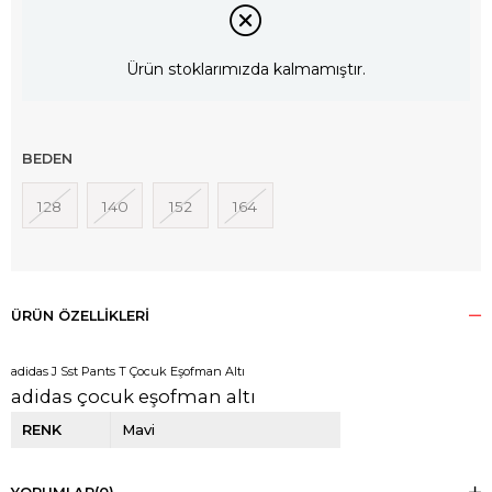
Ürün stoklarımızda kalmamıştır.
BEDEN
128
140
152
164
ÜRÜN ÖZELLIKLERI
adidas J Sst Pants T Çocuk Eşofman Altı
adidas çocuk eşofman altı
RENK
Mavi