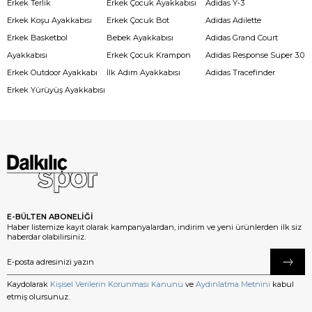
Erkek Terlik
Erkek Çocuk Ayakkabısı
Adidas Y-3
Erkek Koşu Ayakkabısı
Erkek Çocuk Bot
Adidas Adilette
Erkek Basketbol
Bebek Ayakkabısı
Adidas Grand Court
Ayakkabısı
Erkek Çocuk Krampon
Adidas Response Super 3.0
Erkek Outdoor Ayakkabı
İlk Adım Ayakkabısı
Adidas Tracefinder
Erkek Yürüyüş Ayakkabısı
E-BÜLTEN ABONELİĞİ
Haber listemize kayıt olarak kampanyalardan, indirim ve yeni ürünlerden ilk siz
haberdar olabilirsiniz.
Kaydolarak
Kişisel Verilerin Korunması Kanunu
ve
Aydınlatma Metnini
kabul
etmiş olursunuz.