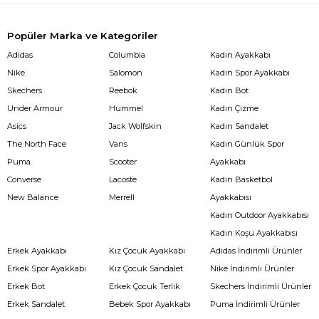
Popüler Marka ve Kategoriler
Adidas
Columbia
Kadın Ayakkabı
Nike
Salomon
Kadın Spor Ayakkabı
Skechers
Reebok
Kadın Bot
Under Armour
Hummel
Kadın Çizme
Asics
Jack Wolfskin
Kadın Sandalet
The North Face
Vans
Kadın Günlük Spor
Puma
Scooter
Ayakkabı
Converse
Lacoste
Kadın Basketbol
New Balance
Merrell
Ayakkabısı
Kadın Outdoor Ayakkabısı
Kadın Koşu Ayakkabısı
Erkek Ayakkabı
Kız Çocuk Ayakkabı
Adidas İndirimli Ürünler
Erkek Spor Ayakkabı
Kız Çocuk Sandalet
Nike İndirimli Ürünler
Erkek Bot
Erkek Çocuk Terlik
Skechers İndirimli Ürünler
Erkek Sandalet
Bebek Spor Ayakkabı
Puma İndirimli Ürünler