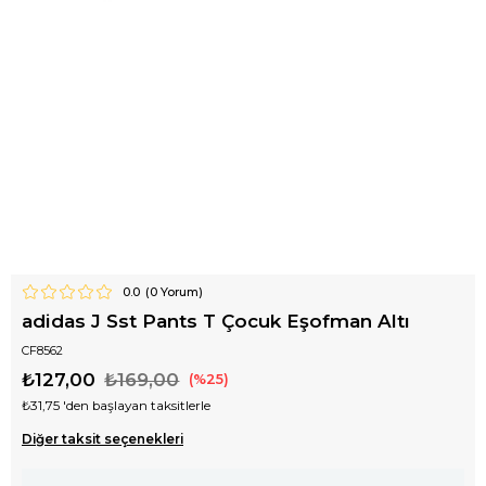
0.0
(
0
Yorum)
adidas J Sst Pants T Çocuk Eşofman Altı
CF8562
₺127,00
₺169,00
25
₺31,75
'den başlayan taksitlerle
Diğer taksit seçenekleri