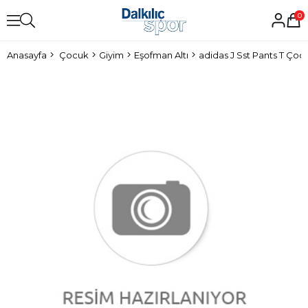
0
Anasayfa
Çocuk
Giyim
Eşofman Altı
adidas J Sst Pants T Çoc