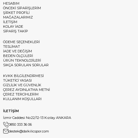
HESABIM
ÖNCEKİ SİPARİŞLERİM
ŞİRKET PROFİLİ
MAĞAZALARIMIZ
İLETİŞİM
KOLAY İADE
SİPARİŞ TAKİP
ÖDEME SEÇENEKLERİ
TESLİMAT
İADE VE DEĞİŞİM
BEDEN ÖLÇÜLERİ
ÜRÜN TEKNOLOJİLERİ
SIKÇA SORULAN SORULAR
KVKK BİLGİLENDİRMESİ
TÜKETİCİ YASASI
GİZLİLİK VE GÜVENLİK
ÇEREZ AYDINLATMA METNİ
ÇEREZ TERCİHLERİM
KULLANIM KOŞULLARI
İLETİŞİM
İzmir Caddesi No:22/12-13 Kızılay ANKARA
0850 333 36 06
destek@dalkilicspor.com