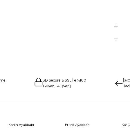
eme
3D Secure & SSL İle %100
%10
Güvenli Alışveriş
İad
Kadın Ayakkabı
Erkek Ayakkabı
Kız 