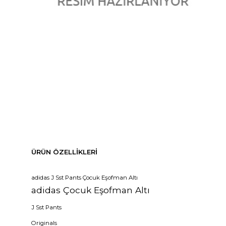
ÜRÜN ÖZELLIKLERI
adidas J Sst Pants Çocuk Eşofman Altı
adidas Çocuk Eşofman Altı
J Sst Pants
Originals