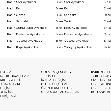
Kadın Spor Ayakkabı
Erkek Spor Ayakkabı
Kız 
Kadın Bot
Erkek Bot
Erkek
Kadın Çizme
Erkek Sandalet
Bebe
Kadın Sandalet
Erkek Terlik
Erke
Kadın Günlük Spor Ayakkabı
Erkek Koşu Ayakkabısı
Erke
Kadın Basketbol Ayakkabısı
Erkek Basketbol Ayakkabısı
Bebe
Kadın Outdoor Ayakkabısı
Erkek Outdoor Ayakkabı
Erke
Kadın Koşu Ayakkabısı
Erkek Yürüyüş Ayakkabısı
İlk A
ESABIM
ÖDEME SEÇENEKLERİ
KVKK BİLGİL
NCEKİ SİPARİŞLERİM
TESLİMAT
TÜKETİCİ YAS
İRKET PROFİLİ
İADE VE DEĞİŞİM
GİZLİLİK VE 
AĞAZALARIMIZ
BEDEN ÖLÇÜLERİ
ÇEREZ AYDIN
LETİŞİM
ÜRÜN TEKNOLOJİLERİ
ÇEREZ TERCİ
OLAY İADE
SIKÇA SORULAN SORULAR
KULLANIM K
İPARİŞ TAKİP