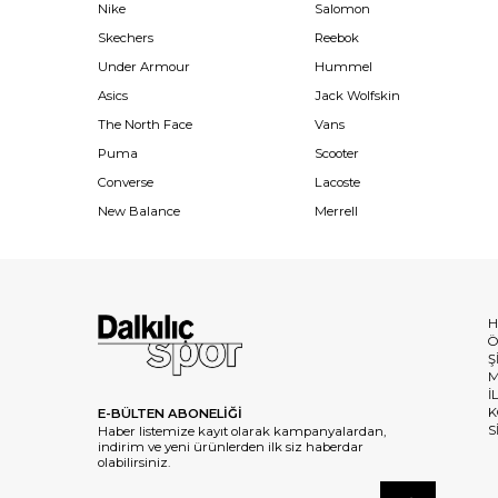
Nike
Salomon
Skechers
Reebok
Under Armour
Hummel
Asics
Jack Wolfskin
The North Face
Vans
Puma
Scooter
Converse
Lacoste
New Balance
Merrell
H
Ö
Ş
M
İ
K
E-BÜLTEN ABONELİĞİ
S
Haber listemize kayıt olarak kampanyalardan,
indirim ve yeni ürünlerden ilk siz haberdar
olabilirsiniz.