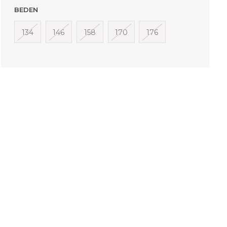
BEDEN
134
146
158
170
176