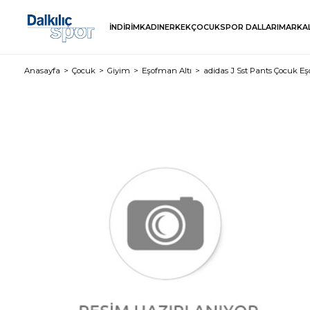
İNDİRİM
KADIN
ERKEK
ÇOCUK
SPOR DALLARI
MARKA
Anasayfa
Çocuk
Giyim
Eşofman Altı
adidas J Sst Pants Çocuk E