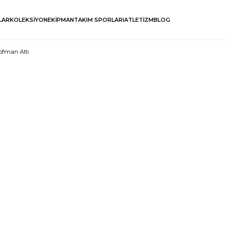
LAR
KOLEKSİYON
EKİPMAN
TAKIM SPORLARI
ATLETİZM
BLOG
şofman Altı