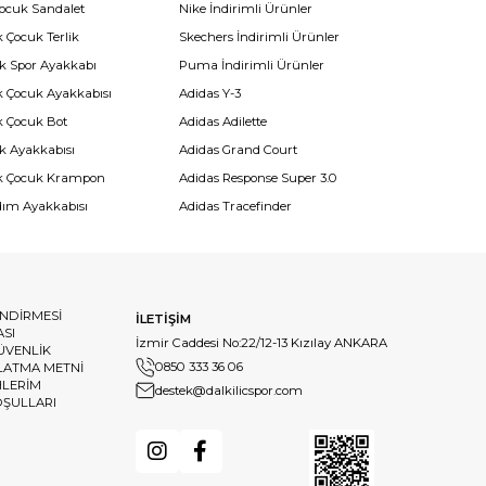
Çocuk Sandalet
Nike İndirimli Ürünler
 Çocuk Terlik
Skechers İndirimli Ürünler
k Spor Ayakkabı
Puma İndirimli Ürünler
k Çocuk Ayakkabısı
Adidas Y-3
k Çocuk Bot
Adidas Adilette
k Ayakkabısı
Adidas Grand Court
k Çocuk Krampon
Adidas Response Super 3.0
dım Ayakkabısı
Adidas Tracefinder
ENDİRMESİ
İLETİŞİM
ASI
İzmir Caddesi No:22/12-13 Kızılay ANKARA
GÜVENLİK
0850 333 36 06
LATMA METNİ
HLERİM
destek@dalkilicspor.com
OŞULLARI