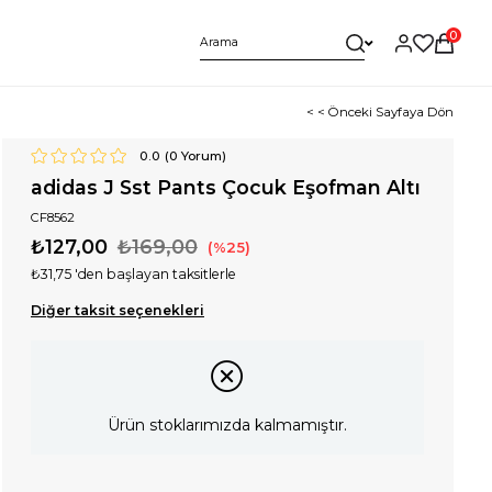
0
< < Önceki Sayfaya Dön
0.0
(
0
Yorum)
adidas J Sst Pants Çocuk Eşofman Altı
CF8562
₺127,00
₺169,00
25
₺31,75
'den başlayan taksitlerle
Diğer taksit seçenekleri
Ürün stoklarımızda kalmamıştır.