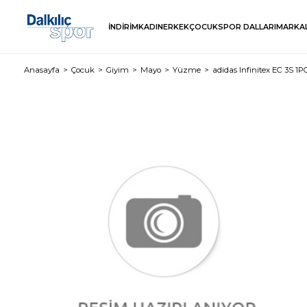
İNDİRİM
KADIN
ERKEK
ÇOCUK
SPOR DALLARI
MARKA
Anasayfa
Çocuk
Giyim
Mayo
Yüzme
adidas Infinitex EC 3S 1