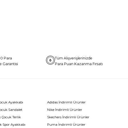
0 Para
Tüm Alışverişlerinizde
e Garantisi
Para Puan Kazanma Fırsatı
Çocuk Ayakkabı
Adidas İndirimli Ürünler
Çocuk Sandalet
Nike İndirimli Ürünler
 Çocuk Terlik
Skechers İndirimli Ürünler
k Spor Ayakkabı
Puma İndirimli Ürünler