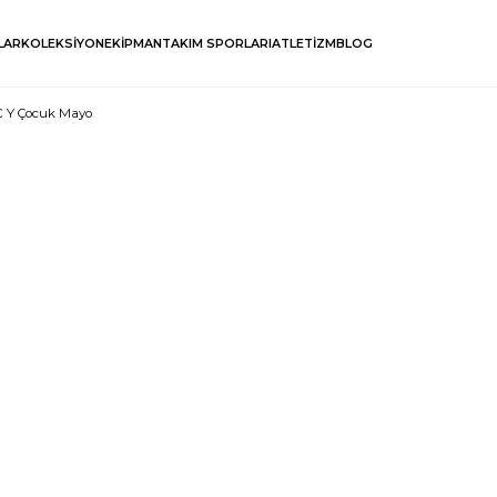
LAR
KOLEKSİYON
EKİPMAN
TAKIM SPORLARI
ATLETİZM
BLOG
PC Y Çocuk Mayo