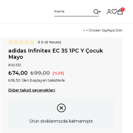
0
< < Önceki Sayfaya Dön
0.0
(
0
Yorum)
adidas Infinitex EC 3S 1PC Y Çocuk
Mayo
BS0333
₺74,00
₺99,00
25
₺18,50
'den başlayan taksitlerle
Diğer taksit seçenekleri
Ürün stoklarımızda kalmamıştır.