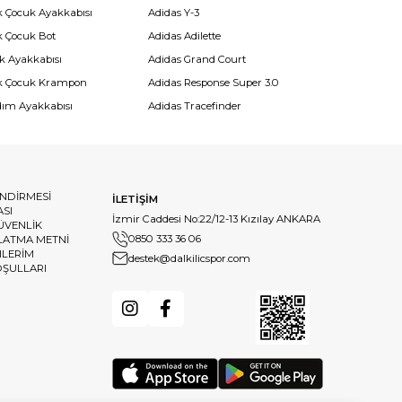
k Çocuk Ayakkabısı
Adidas Y-3
k Çocuk Bot
Adidas Adilette
k Ayakkabısı
Adidas Grand Court
k Çocuk Krampon
Adidas Response Super 3.0
dım Ayakkabısı
Adidas Tracefinder
ENDİRMESİ
İLETİŞİM
ASI
İzmir Caddesi No:22/12-13 Kızılay ANKARA
GÜVENLİK
0850 333 36 06
LATMA METNİ
HLERİM
destek@dalkilicspor.com
OŞULLARI