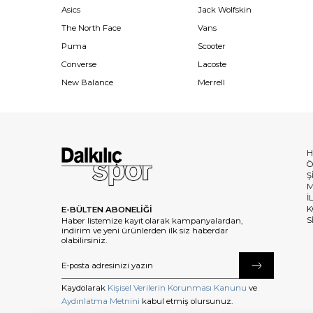
Asics
Jack Wolfskin
The North Face
Vans
Puma
Scooter
Converse
Lacoste
New Balance
Merrell
H
Ö
Ş
M
İ
K
E-BÜLTEN ABONELİĞİ
S
Haber listemize kayıt olarak kampanyalardan,
indirim ve yeni ürünlerden ilk siz haberdar
olabilirsiniz.
Kaydolarak
Kişisel Verilerin Korunması Kanunu
ve
Aydınlatma Metnini
kabul etmiş olursunuz.