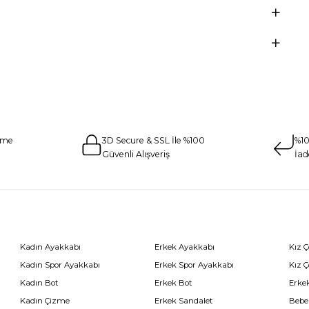
eme
3D Secure & SSL İle %100
%10
Güvenli Alışveriş
İad
Kadın Ayakkabı
Erkek Ayakkabı
Kız 
Kadın Spor Ayakkabı
Erkek Spor Ayakkabı
Kız 
Kadın Bot
Erkek Bot
Erkek
Kadın Çizme
Erkek Sandalet
Bebe