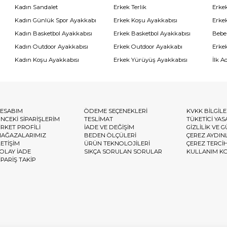
Kadın Sandalet
Erkek Terlik
Erke
Kadın Günlük Spor Ayakkabı
Erkek Koşu Ayakkabısı
Erke
Kadın Basketbol Ayakkabısı
Erkek Basketbol Ayakkabısı
Bebe
Kadın Outdoor Ayakkabısı
Erkek Outdoor Ayakkabı
Erke
Kadın Koşu Ayakkabısı
Erkek Yürüyüş Ayakkabısı
İlk A
ESABIM
ÖDEME SEÇENEKLERİ
KVKK BİLGİL
NCEKİ SİPARİŞLERİM
TESLİMAT
TÜKETİCİ YAS
İRKET PROFİLİ
İADE VE DEĞİŞİM
GİZLİLİK VE 
AĞAZALARIMIZ
BEDEN ÖLÇÜLERİ
ÇEREZ AYDIN
LETİŞİM
ÜRÜN TEKNOLOJİLERİ
ÇEREZ TERCİ
OLAY İADE
SIKÇA SORULAN SORULAR
KULLANIM K
İPARİŞ TAKİP