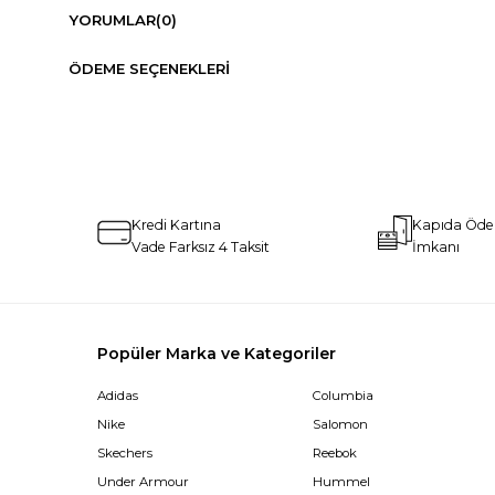
YORUMLAR
(0)
ÖDEME SEÇENEKLERI
Kredi Kartına
Kapıda Öd
Vade Farksız 4 Taksit
İmkanı
Popüler Marka ve Kategoriler
Adidas
Columbia
Nike
Salomon
Skechers
Reebok
Under Armour
Hummel