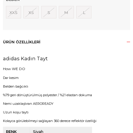
XXS
XS
S
M
L
ÜRÜN ÖZELLIKLERI
adidas Kadın Tayt
How WE DO
Dar kesim
Belden bağcıklı
%79 geri dönüştürülmüş polyester / %21 elastan dokuma
Nemi uzaklaştıran AEROREADY
Uzun koşu taytı
Kolayca görülebilmeyi sağlayan 360 derece reflektör özelliği
RENK
Siyah