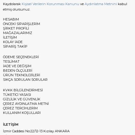
Kaydolarak
Kişisel Verilerin Korunması Kanunu
ve
Aydınlatma Metnini
kabul
etmiş olursunuz.
HESABIM
ÖNCEKİ SİPARİŞLERİM
ŞİRKET PROFİLİ
MAĞAZALARIMIZ
İLETİŞİM
KOLAY İADE
SİPARİŞ TAKİP
ÖDEME SEÇENEKLERİ
TESLİMAT
İADE VE DEĞİŞİM
BEDEN ÖLÇÜLERİ
ÜRÜN TEKNOLOJİLERİ
SIKÇA SORULAN SORULAR
KVKK BİLGİLENDİRMESİ
TÜKETİCİ YASASI
GİZLİLİK VE GÜVENLİK
ÇEREZ AYDINLATMA METNİ
ÇEREZ TERCİHLERİM
KULLANIM KOŞULLARI
İLETİŞİM
İzmir Caddesi No:22/12-13 Kızılay ANKARA