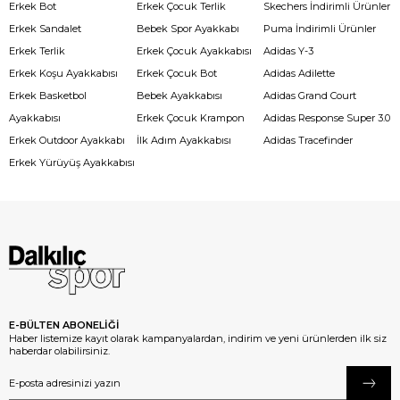
Erkek Bot
Erkek Çocuk Terlik
Skechers İndirimli Ürünler
Erkek Sandalet
Bebek Spor Ayakkabı
Puma İndirimli Ürünler
Erkek Terlik
Erkek Çocuk Ayakkabısı
Adidas Y-3
Erkek Koşu Ayakkabısı
Erkek Çocuk Bot
Adidas Adilette
Erkek Basketbol
Bebek Ayakkabısı
Adidas Grand Court
Ayakkabısı
Erkek Çocuk Krampon
Adidas Response Super 3.0
Erkek Outdoor Ayakkabı
İlk Adım Ayakkabısı
Adidas Tracefinder
Erkek Yürüyüş Ayakkabısı
E-BÜLTEN ABONELİĞİ
Haber listemize kayıt olarak kampanyalardan, indirim ve yeni ürünlerden ilk siz
haberdar olabilirsiniz.