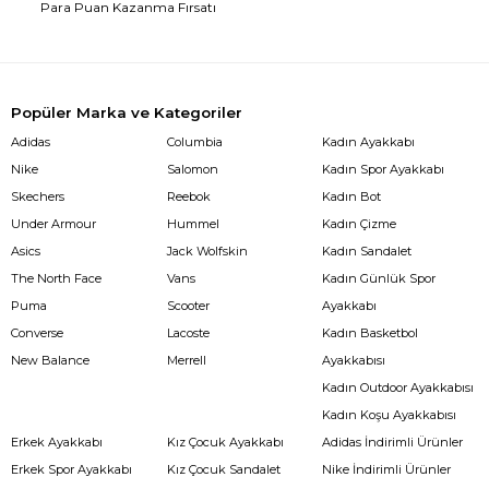
Para Puan Kazanma Fırsatı
Popüler Marka ve Kategoriler
Adidas
Columbia
Kadın Ayakkabı
Nike
Salomon
Kadın Spor Ayakkabı
Skechers
Reebok
Kadın Bot
Under Armour
Hummel
Kadın Çizme
Asics
Jack Wolfskin
Kadın Sandalet
The North Face
Vans
Kadın Günlük Spor
Puma
Scooter
Ayakkabı
Converse
Lacoste
Kadın Basketbol
New Balance
Merrell
Ayakkabısı
Kadın Outdoor Ayakkabısı
Kadın Koşu Ayakkabısı
Erkek Ayakkabı
Kız Çocuk Ayakkabı
Adidas İndirimli Ürünler
Erkek Spor Ayakkabı
Kız Çocuk Sandalet
Nike İndirimli Ürünler