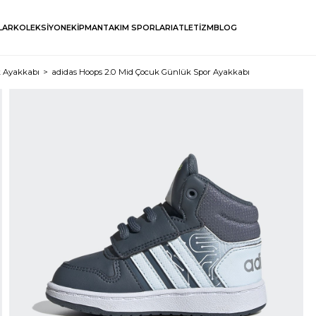
LAR
KOLEKSİYON
EKİPMAN
TAKIM SPORLARI
ATLETİZM
BLOG
 Ayakkabı
adidas Hoops 2.0 Mid Çocuk Günlük Spor Ayakkabı