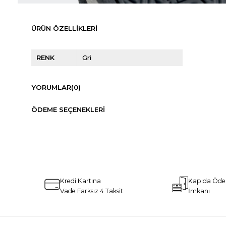
ÜRÜN ÖZELLIKLERI
RENK
Gri
YORUMLAR
(0)
ÖDEME SEÇENEKLERI
Kredi Kartına
Kapıda Öd
Vade Farksız 4 Taksit
İmkanı