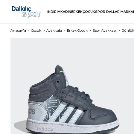
İNDİRİM
KADIN
ERKEK
ÇOCUK
SPOR DALLARI
MARKA
Anasayfa
Çocuk
Ayakkabı
Erkek Çocuk
Spor Ayakkabı
Günlük