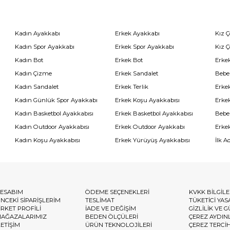
Kadın Ayakkabı
Erkek Ayakkabı
Kız 
Kadın Spor Ayakkabı
Erkek Spor Ayakkabı
Kız 
Kadın Bot
Erkek Bot
Erkek
Kadın Çizme
Erkek Sandalet
Bebe
Kadın Sandalet
Erkek Terlik
Erke
Kadın Günlük Spor Ayakkabı
Erkek Koşu Ayakkabısı
Erke
Kadın Basketbol Ayakkabısı
Erkek Basketbol Ayakkabısı
Bebe
Kadın Outdoor Ayakkabısı
Erkek Outdoor Ayakkabı
Erke
Kadın Koşu Ayakkabısı
Erkek Yürüyüş Ayakkabısı
İlk A
ESABIM
ÖDEME SEÇENEKLERİ
KVKK BİLGİL
NCEKİ SİPARİŞLERİM
TESLİMAT
TÜKETİCİ YAS
İRKET PROFİLİ
İADE VE DEĞİŞİM
GİZLİLİK VE 
AĞAZALARIMIZ
BEDEN ÖLÇÜLERİ
ÇEREZ AYDIN
LETİŞİM
ÜRÜN TEKNOLOJİLERİ
ÇEREZ TERCİ