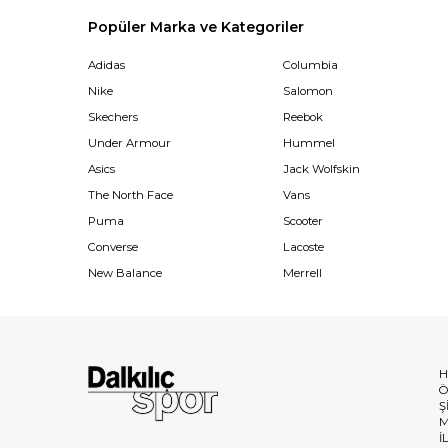
Popüler Marka ve Kategoriler
Adidas
Columbia
Nike
Salomon
Skechers
Reebok
Under Armour
Hummel
Asics
Jack Wolfskin
The North Face
Vans
Puma
Scooter
Converse
Lacoste
New Balance
Merrell
H
Ö
Ş
M
İ