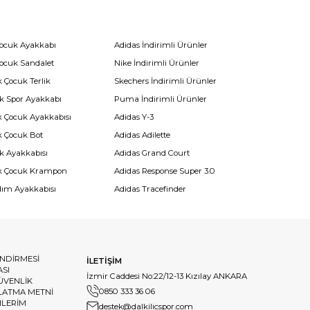
Çocuk Ayakkabı
Adidas İndirimli Ürünler
Çocuk Sandalet
Nike İndirimli Ürünler
 Çocuk Terlik
Skechers İndirimli Ürünler
k Spor Ayakkabı
Puma İndirimli Ürünler
k Çocuk Ayakkabısı
Adidas Y-3
k Çocuk Bot
Adidas Adilette
k Ayakkabısı
Adidas Grand Court
k Çocuk Krampon
Adidas Response Super 3.0
dım Ayakkabısı
Adidas Tracefinder
ENDİRMESİ
İLETİŞİM
ASI
İzmir Caddesi No:22/12-13 Kızılay ANKARA
GÜVENLİK
0850 333 36 06
LATMA METNİ
HLERİM
destek@dalkilicspor.com