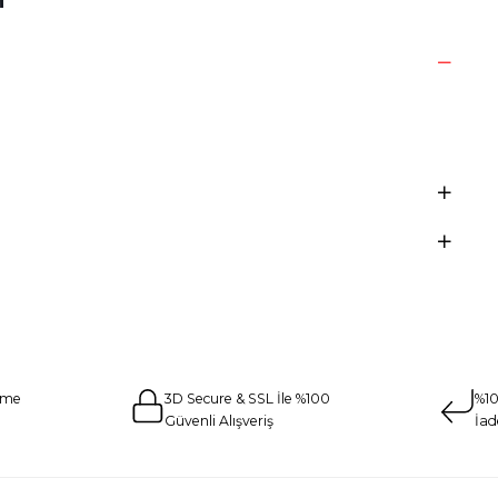
eme
3D Secure & SSL İle %100
%10
Güvenli Alışveriş
İad