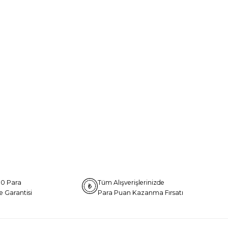
0 Para
Tüm Alışverişlerinizde
e Garantisi
Para Puan Kazanma Fırsatı