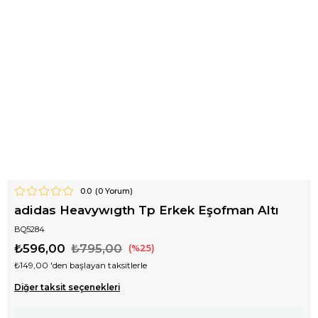
0.0
(
0
Yorum)
adidas Heavywıgth Tp Erkek Eşofman Altı
BQ5284
₺596,00
₺795,00
25
₺149,00
'den başlayan taksitlerle
Diğer taksit seçenekleri