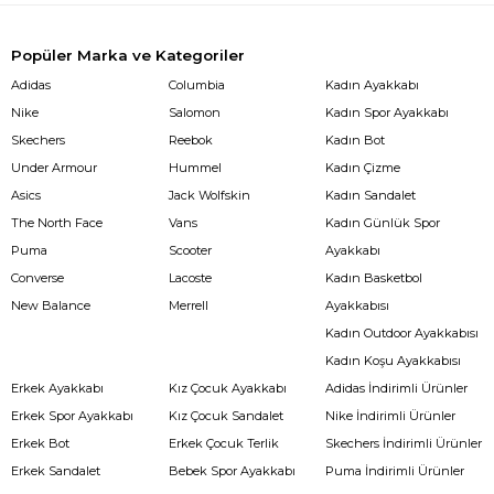
Popüler Marka ve Kategoriler
Adidas
Columbia
Kadın Ayakkabı
Nike
Salomon
Kadın Spor Ayakkabı
Skechers
Reebok
Kadın Bot
Under Armour
Hummel
Kadın Çizme
Asics
Jack Wolfskin
Kadın Sandalet
The North Face
Vans
Kadın Günlük Spor
Puma
Scooter
Ayakkabı
Converse
Lacoste
Kadın Basketbol
New Balance
Merrell
Ayakkabısı
Kadın Outdoor Ayakkabısı
Kadın Koşu Ayakkabısı
Erkek Ayakkabı
Kız Çocuk Ayakkabı
Adidas İndirimli Ürünler
Erkek Spor Ayakkabı
Kız Çocuk Sandalet
Nike İndirimli Ürünler
Erkek Bot
Erkek Çocuk Terlik
Skechers İndirimli Ürünler
Erkek Sandalet
Bebek Spor Ayakkabı
Puma İndirimli Ürünler