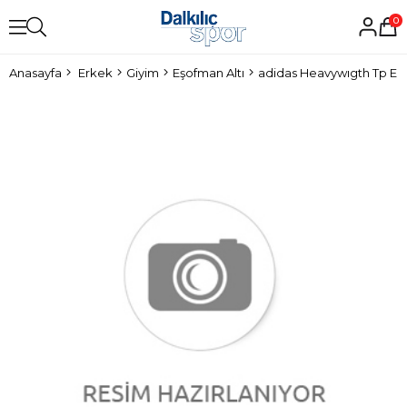
0
Anasayfa
Erkek
Giyim
Eşofman Altı
adidas Heavywıgth Tp Erk