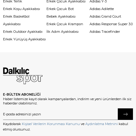
Erkek Terlik
Erkek Çocuk Ayakkabısı
Adidas Y-3
Erkek Koşu Ayakkabısı
Erkek Çocuk Bot
Adidas Adilette
Erkek Basketbol
Bebek Ayakkabısı
Adidas Grand Court
Ayakkabısı
Erkek Çocuk Krampon
Adidas Response Super 3.0
Erkek Outdoor Ayakkabı
İlk Adım Ayakkabısı
Adidas Tracefinder
Erkek Yürüyüş Ayakkabısı
E-BÜLTEN ABONELİĞİ
Haber listemize kayıt olarak kampanyalardan, indirim ve yeni ürünlerden ilk siz
haberdar olabilirsiniz.
Kaydolarak
Kişisel Verilerin Korunması Kanunu
ve
Aydınlatma Metnini
kabul
etmiş olursunuz.