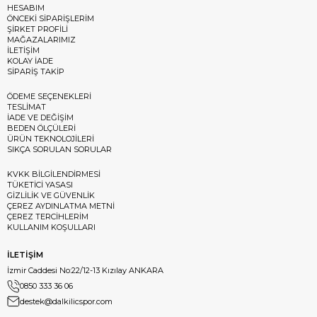
HESABIM
ÖNCEKİ SİPARİŞLERİM
ŞİRKET PROFİLİ
MAĞAZALARIMIZ
İLETİŞİM
KOLAY İADE
SİPARİŞ TAKİP
ÖDEME SEÇENEKLERİ
TESLİMAT
İADE VE DEĞİŞİM
BEDEN ÖLÇÜLERİ
ÜRÜN TEKNOLOJİLERİ
SIKÇA SORULAN SORULAR
KVKK BİLGİLENDİRMESİ
TÜKETİCİ YASASI
GİZLİLİK VE GÜVENLİK
ÇEREZ AYDINLATMA METNİ
ÇEREZ TERCİHLERİM
KULLANIM KOŞULLARI
İLETİŞİM
İzmir Caddesi No:22/12-13 Kızılay ANKARA
0850 333 36 06
destek@dalkilicspor.com