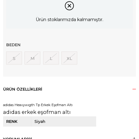
Ürün stoklarımızda kalmamıştır.
BEDEN
S
M
L
XL
ÜRÜN ÖZELLIKLERI
adidas Heavywıgth Tp Erkek Eşofman Altı
adidas erkek eşofman altı
RENK
Siyah