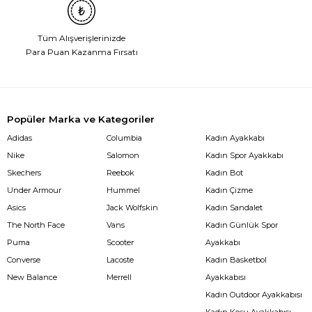
Tüm Alışverişlerinizde
Para Puan Kazanma Fırsatı
Popüler Marka ve Kategoriler
Adidas
Columbia
Kadın Ayakkabı
Nike
Salomon
Kadın Spor Ayakkabı
Skechers
Reebok
Kadın Bot
Under Armour
Hummel
Kadın Çizme
Asics
Jack Wolfskin
Kadın Sandalet
The North Face
Vans
Kadın Günlük Spor
Puma
Scooter
Ayakkabı
Converse
Lacoste
Kadın Basketbol
New Balance
Merrell
Ayakkabısı
Kadın Outdoor Ayakkabısı
Kadın Koşu Ayakkabısı