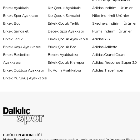
Erkek Ayakkabı
Kız Çocuk Ayakkabı
Adidas İndirimli Ürünler
Erkek Spor Ayakkabı
Kız Çocuk Sandalet
Nike İndirimli Ürünler
Erkek Bot
Erkek Çocuk Terlik
Skechers İndirimli Ürünler
Erkek Sandalet
Bebek Spor Ayakkabı
Puma İndirimli Ürünler
Erkek Terlik
Erkek Çocuk Ayakkabısı
Adidas Y-3
Erkek Koşu Ayakkabısı
Erkek Çocuk Bot
Adidas Adilette
Erkek Basketbol
Bebek Ayakkabısı
Adidas Grand Court
Ayakkabısı
Erkek Çocuk Krampon
Adidas Response Super 3.0
Erkek Outdoor Ayakkabı
İlk Adım Ayakkabısı
Adidas Tracefinder
Erkek Yürüyüş Ayakkabısı
E-BÜLTEN ABONELİĞİ
Haber listemize kayıt olarak kampanyalardan, indirim ve yeni ürünlerden ilk siz