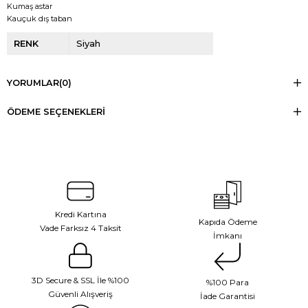
Kumaş astar
Kauçuk dış taban
RENK
Siyah
YORUMLAR
(0)
ÖDEME SEÇENEKLERI
Kredi Kartına
Kapıda Ödeme
Vade Farksız 4 Taksit
İmkanı
3D Secure & SSL İle %100
%100 Para
Güvenli Alışveriş
İade Garantisi