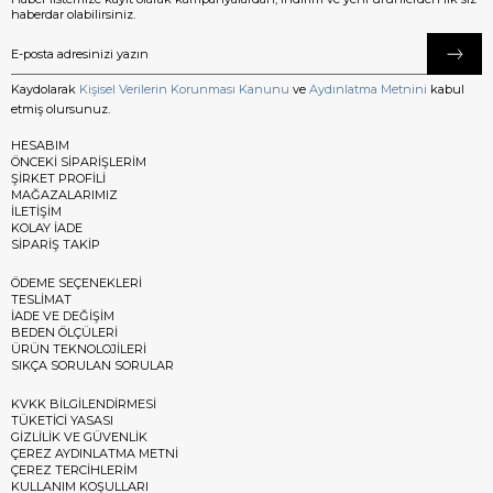
haberdar olabilirsiniz.
Kaydolarak
Kişisel Verilerin Korunması Kanunu
ve
Aydınlatma Metnini
kabul
etmiş olursunuz.
HESABIM
ÖNCEKİ SİPARİŞLERİM
ŞİRKET PROFİLİ
MAĞAZALARIMIZ
İLETİŞİM
KOLAY İADE
SİPARİŞ TAKİP
ÖDEME SEÇENEKLERİ
TESLİMAT
İADE VE DEĞİŞİM
BEDEN ÖLÇÜLERİ
ÜRÜN TEKNOLOJİLERİ
SIKÇA SORULAN SORULAR
KVKK BİLGİLENDİRMESİ
TÜKETİCİ YASASI
GİZLİLİK VE GÜVENLİK
ÇEREZ AYDINLATMA METNİ
ÇEREZ TERCİHLERİM
KULLANIM KOŞULLARI