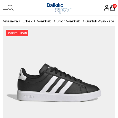
0
Anasayfa
Erkek
Ayakkabı
Spor Ayakkabı
Günlük Ayakkabı
İndirim Fırsatı