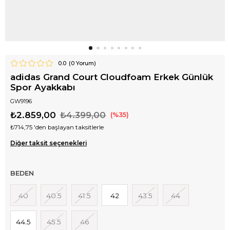
0.0
(
0
Yorum)
adidas Grand Court Cloudfoam Erkek Günlük
Spor Ayakkabı
GW9196
₺2.859,00
₺4.399,00
35
₺714,75
'den başlayan taksitlerle
Diğer taksit seçenekleri
BEDEN
40
40.5
41.5
42
43.5
44
44.5
45.5
46