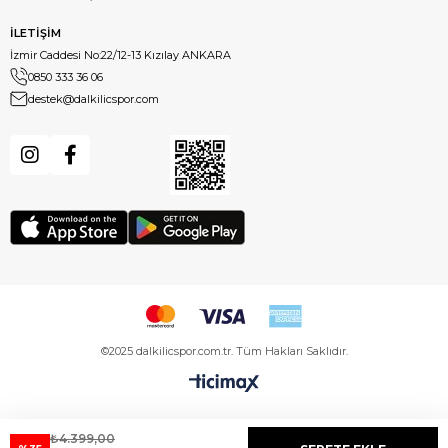
İLETİŞİM
İzmir Caddesi No:22/12-13 Kızılay ANKARA
0850 333 36 06
destek@dalkilicspor.com
©2025 dalkilicspor.com.tr. Tüm Hakları Saklıdır.
₺4.399,00