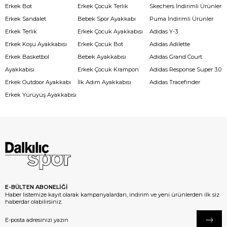
Erkek Bot
Erkek Çocuk Terlik
Skechers İndirimli Ürünler
Erkek Sandalet
Bebek Spor Ayakkabı
Puma İndirimli Ürünler
Erkek Terlik
Erkek Çocuk Ayakkabısı
Adidas Y-3
Erkek Koşu Ayakkabısı
Erkek Çocuk Bot
Adidas Adilette
Erkek Basketbol
Bebek Ayakkabısı
Adidas Grand Court
Ayakkabısı
Erkek Çocuk Krampon
Adidas Response Super 3.0
Erkek Outdoor Ayakkabı
İlk Adım Ayakkabısı
Adidas Tracefinder
Erkek Yürüyüş Ayakkabısı
E-BÜLTEN ABONELİĞİ
Haber listemize kayıt olarak kampanyalardan, indirim ve yeni ürünlerden ilk siz
haberdar olabilirsiniz.