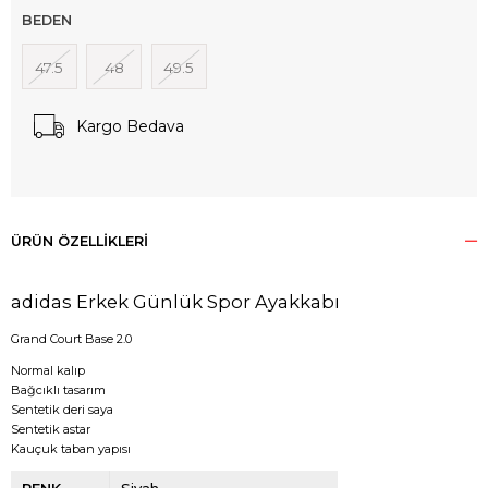
BEDEN
47.5
48
49.5
Kargo Bedava
ÜRÜN ÖZELLIKLERI
adidas Erkek Günlük Spor Ayakkabı
Grand Court Base 2.0
Normal kalıp
Bağcıklı tasarım
Sentetik deri saya
Sentetik astar
Kauçuk taban yapısı
RENK
Siyah