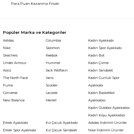
Para Puan Kazanma Fırsatı
Popüler Marka ve Kategoriler
Adidas
Columbia
Kadın Ayakkabı
Nike
Salomon
Kadın Spor Ayakkabı
Skechers
Reebok
Kadın Bot
Under Armour
Hummel
Kadın Çizme
Asics
Jack Wolfskin
Kadın Sandalet
The North Face
Vans
Kadın Günlük Spor
Puma
Scooter
Ayakkabı
Converse
Lacoste
Kadın Basketbol
New Balance
Merrell
Ayakkabısı
Kadın Outdoor Ayakkabısı
Kadın Koşu Ayakkabısı
Erkek Ayakkabı
Kız Çocuk Ayakkabı
Adidas İndirimli Ürünler
Erkek Spor Ayakkabı
Kız Çocuk Sandalet
Nike İndirimli Ürünler