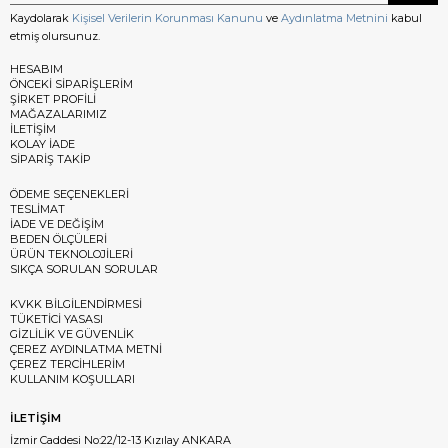
Kaydolarak
Kişisel Verilerin Korunması Kanunu
ve
Aydınlatma Metnini
kabul
etmiş olursunuz.
HESABIM
ÖNCEKİ SİPARİŞLERİM
ŞİRKET PROFİLİ
MAĞAZALARIMIZ
İLETİŞİM
KOLAY İADE
SİPARİŞ TAKİP
ÖDEME SEÇENEKLERİ
TESLİMAT
İADE VE DEĞİŞİM
BEDEN ÖLÇÜLERİ
ÜRÜN TEKNOLOJİLERİ
SIKÇA SORULAN SORULAR
KVKK BİLGİLENDİRMESİ
TÜKETİCİ YASASI
GİZLİLİK VE GÜVENLİK
ÇEREZ AYDINLATMA METNİ
ÇEREZ TERCİHLERİM
KULLANIM KOŞULLARI
İLETİŞİM
İzmir Caddesi No:22/12-13 Kızılay ANKARA