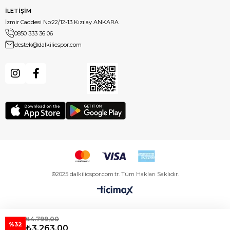
İLETİŞİM
İzmir Caddesi No:22/12-13 Kızılay ANKARA
0850 333 36 06
destek@dalkilicspor.com
©2025 dalkilicspor.com.tr. Tüm Hakları Saklıdır.
₺4.799,00
%32
₺3.263,00