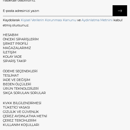
haberdar olabilirsiniz.
Kaydolarak
Kişisel Verilerin Korunması Kanunu
ve
Aydınlatma Metnini
kabul
etmiş olursunuz.
HESABIM
ÖNCEKİ SİPARİŞLERİM
ŞİRKET PROFİLİ
MAĞAZALARIMIZ
İLETİŞİM
KOLAY İADE
SİPARİŞ TAKİP
ÖDEME SEÇENEKLERİ
TESLİMAT
İADE VE DEĞİŞİM
BEDEN ÖLÇÜLERİ
ÜRÜN TEKNOLOJİLERİ
SIKÇA SORULAN SORULAR
KVKK BİLGİLENDİRMESİ
TÜKETİCİ YASASI
GİZLİLİK VE GÜVENLİK
ÇEREZ AYDINLATMA METNİ
ÇEREZ TERCİHLERİM
KULLANIM KOŞULLARI