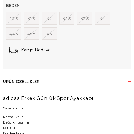
BEDEN
40.5
41.5
42
42.5
43.5
44
44.5
45.5
46
Kargo Bedava
ÜRÜN ÖZELLIKLERI
adidas Erkek Günlük Spor Ayakkabı
Gazelle Indoor
Normal kalıp
Bağcıklı tasarım
Deri üst
Deri kaplama