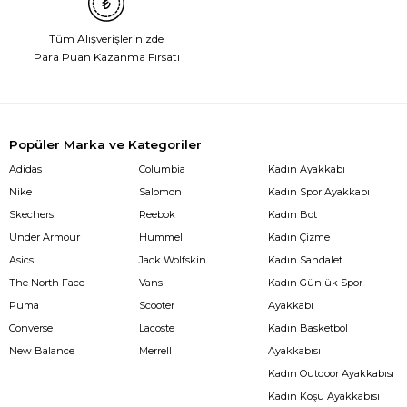
Tüm Alışverişlerinizde
Para Puan Kazanma Fırsatı
Popüler Marka ve Kategoriler
Adidas
Columbia
Kadın Ayakkabı
Nike
Salomon
Kadın Spor Ayakkabı
Skechers
Reebok
Kadın Bot
Under Armour
Hummel
Kadın Çizme
Asics
Jack Wolfskin
Kadın Sandalet
The North Face
Vans
Kadın Günlük Spor
Puma
Scooter
Ayakkabı
Converse
Lacoste
Kadın Basketbol
New Balance
Merrell
Ayakkabısı
Kadın Outdoor Ayakkabısı
Kadın Koşu Ayakkabısı