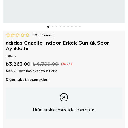
0.0
(
0
Yorum)
adidas Gazelle Indoor Erkek Günlük Spor
Ayakkabı
IG1643
₺3.263,00
₺4.799,00
32
₺815,75
'den başlayan taksitlerle
Diğer taksit seçenekleri
Ürün stoklarımızda kalmamıştır.