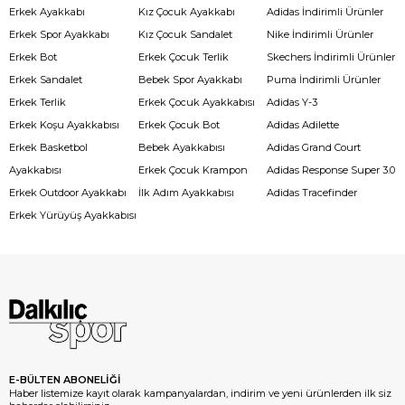
Erkek Ayakkabı
Kız Çocuk Ayakkabı
Adidas İndirimli Ürünler
Erkek Spor Ayakkabı
Kız Çocuk Sandalet
Nike İndirimli Ürünler
Erkek Bot
Erkek Çocuk Terlik
Skechers İndirimli Ürünler
Erkek Sandalet
Bebek Spor Ayakkabı
Puma İndirimli Ürünler
Erkek Terlik
Erkek Çocuk Ayakkabısı
Adidas Y-3
Erkek Koşu Ayakkabısı
Erkek Çocuk Bot
Adidas Adilette
Erkek Basketbol
Bebek Ayakkabısı
Adidas Grand Court
Ayakkabısı
Erkek Çocuk Krampon
Adidas Response Super 3.0
Erkek Outdoor Ayakkabı
İlk Adım Ayakkabısı
Adidas Tracefinder
Erkek Yürüyüş Ayakkabısı
E-BÜLTEN ABONELİĞİ
Haber listemize kayıt olarak kampanyalardan, indirim ve yeni ürünlerden ilk siz