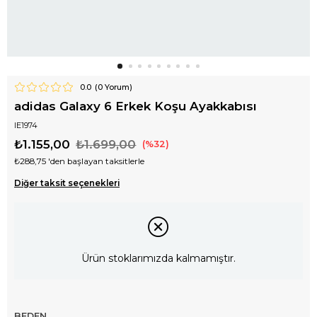
0.0
(
0
Yorum)
adidas Galaxy 6 Erkek Koşu Ayakkabısı
IE1974
₺1.155,00
₺1.699,00
32
₺288,75
'den başlayan taksitlerle
Diğer taksit seçenekleri
Ürün stoklarımızda kalmamıştır.
BEDEN