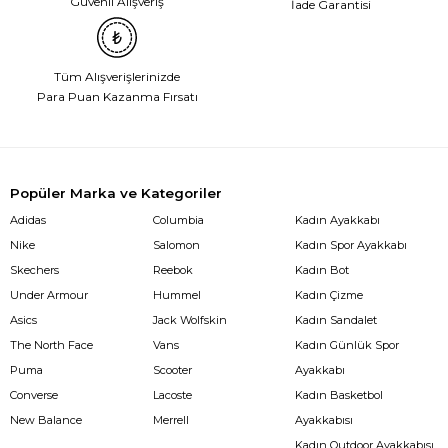
Güvenli Alışveriş
İade Garantisi
Tüm Alışverişlerinizde
Para Puan Kazanma Fırsatı
Popüler Marka ve Kategoriler
Adidas
Columbia
Kadın Ayakkabı
Nike
Salomon
Kadın Spor Ayakkabı
Skechers
Reebok
Kadın Bot
Under Armour
Hummel
Kadın Çizme
Asics
Jack Wolfskin
Kadın Sandalet
The North Face
Vans
Kadın Günlük Spor
Puma
Scooter
Ayakkabı
Converse
Lacoste
Kadın Basketbol
New Balance
Merrell
Ayakkabısı
Kadın Outdoor Ayakkabısı