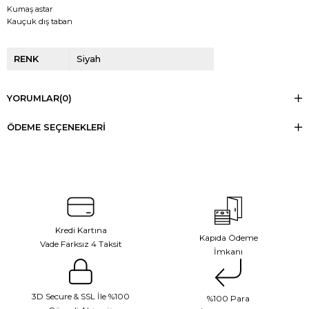
Kumaş astar
Kauçuk dış taban
RENK
Siyah
YORUMLAR
(0)
ÖDEME SEÇENEKLERI
Kredi Kartına
Kapıda Ödeme
Vade Farksız 4 Taksit
İmkanı
3D Secure & SSL İle %100
%100 Para