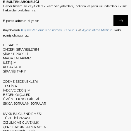
E-BÜLTEN ABONELİĞİ
Haber listemize kayıt olarak kampanyalardan, indirim ve yeni ürünlerden ilk siz
haberdar olabilirsiniz.
Kaydolarak
Kişisel Verilerin Korunması Kanunu
ve
Aydınlatma Metnini
kabul
etmiş olursunuz.
HESABIM
ÖNCEKİ SİPARİŞLERİM
ŞİRKET PROFİLİ
MAĞAZALARIMIZ
İLETİŞİM
KOLAY İADE
SİPARİŞ TAKİP
ÖDEME SEÇENEKLERİ
TESLİMAT
İADE VE DEĞİŞİM
BEDEN ÖLÇÜLERİ
ÜRÜN TEKNOLOJİLERİ
SIKÇA SORULAN SORULAR
KVKK BİLGİLENDİRMESİ
TÜKETİCİ YASASI
GİZLİLİK VE GÜVENLİK
ÇEREZ AYDINLATMA METNİ