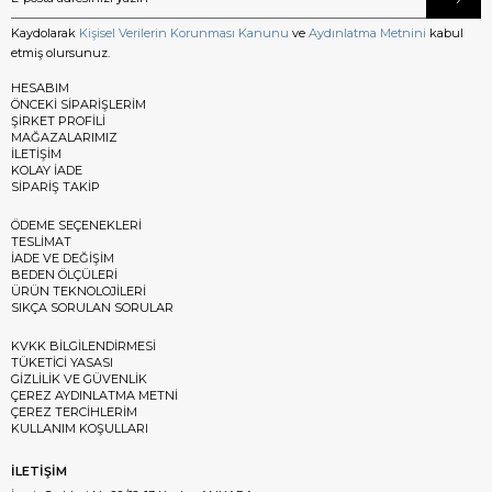
Kaydolarak
Kişisel Verilerin Korunması Kanunu
ve
Aydınlatma Metnini
kabul
etmiş olursunuz.
HESABIM
ÖNCEKİ SİPARİŞLERİM
ŞİRKET PROFİLİ
MAĞAZALARIMIZ
İLETİŞİM
KOLAY İADE
SİPARİŞ TAKİP
ÖDEME SEÇENEKLERİ
TESLİMAT
İADE VE DEĞİŞİM
BEDEN ÖLÇÜLERİ
ÜRÜN TEKNOLOJİLERİ
SIKÇA SORULAN SORULAR
KVKK BİLGİLENDİRMESİ
TÜKETİCİ YASASI
GİZLİLİK VE GÜVENLİK
ÇEREZ AYDINLATMA METNİ
ÇEREZ TERCİHLERİM
KULLANIM KOŞULLARI
İLETİŞİM