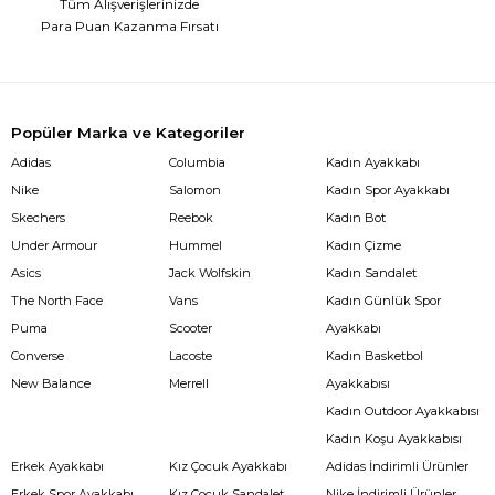
Tüm Alışverişlerinizde
Para Puan Kazanma Fırsatı
Popüler Marka ve Kategoriler
Adidas
Columbia
Kadın Ayakkabı
Nike
Salomon
Kadın Spor Ayakkabı
Skechers
Reebok
Kadın Bot
Under Armour
Hummel
Kadın Çizme
Asics
Jack Wolfskin
Kadın Sandalet
The North Face
Vans
Kadın Günlük Spor
Puma
Scooter
Ayakkabı
Converse
Lacoste
Kadın Basketbol
New Balance
Merrell
Ayakkabısı
Kadın Outdoor Ayakkabısı
Kadın Koşu Ayakkabısı
Erkek Ayakkabı
Kız Çocuk Ayakkabı
Adidas İndirimli Ürünler
Erkek Spor Ayakkabı
Kız Çocuk Sandalet
Nike İndirimli Ürünler