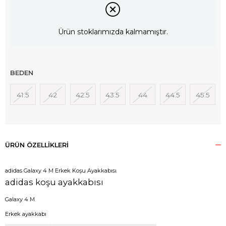
Ürün stoklarımızda kalmamıştır.
BEDEN
41.5
42
42.5
43.5
44
44.5
45.5
ÜRÜN ÖZELLIKLERI
adidas Galaxy 4 M Erkek Koşu Ayakkabısı
adidas koşu ayakkabısı
Galaxy 4 M
Erkek ayakkabı