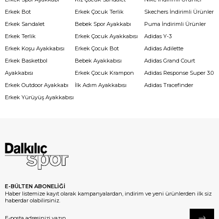
Erkek Bot
Erkek Çocuk Terlik
Skechers İndirimli Ürünler
Erkek Sandalet
Bebek Spor Ayakkabı
Puma İndirimli Ürünler
Erkek Terlik
Erkek Çocuk Ayakkabısı
Adidas Y-3
Erkek Koşu Ayakkabısı
Erkek Çocuk Bot
Adidas Adilette
Erkek Basketbol
Bebek Ayakkabısı
Adidas Grand Court
Ayakkabısı
Erkek Çocuk Krampon
Adidas Response Super 3.0
Erkek Outdoor Ayakkabı
İlk Adım Ayakkabısı
Adidas Tracefinder
Erkek Yürüyüş Ayakkabısı
E-BÜLTEN ABONELİĞİ
Haber listemize kayıt olarak kampanyalardan, indirim ve yeni ürünlerden ilk siz
haberdar olabilirsiniz.