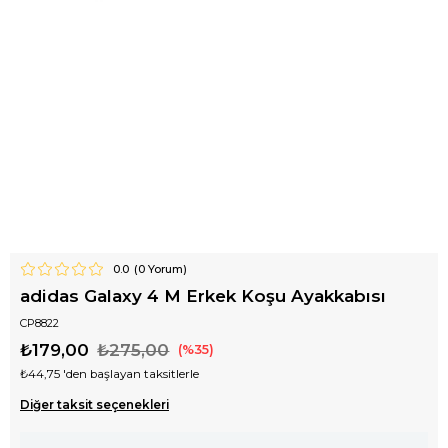
0.0
(
0
Yorum)
adidas Galaxy 4 M Erkek Koşu Ayakkabısı
CP8822
₺179,00
₺275,00
35
₺44,75
'den başlayan taksitlerle
Diğer taksit seçenekleri