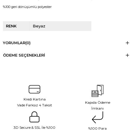
%100 geri dönüşümlü polyester
RENK
Beyaz
YORUMLAR
(0)
ÖDEME SEÇENEKLERI
Kredi Kartına
Kapıda Ödeme
Vade Farksız 4 Taksit
İmkanı
3D Secure & SSL İle %100
%100 Para