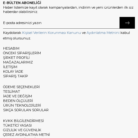
E-BÜLTEN ABONELİĞİ
Haber listemize kayıt olarak kampanyalardan, indirim ve yeni ürünlerden ilk siz
haberdar olabilirsiniz.
Kaydolarak
Kişisel Verilerin Korunması Kanunu
ve
Aydınlatma Metnini
kabul
etmiş olursunuz.
HESABIM
ÖNCEKİ SİPARİŞLERİM
ŞİRKET PROFİLİ
MAĞAZALARIMIZ
İLETİŞİM
KOLAY İADE
SİPARİŞ TAKİP
ÖDEME SEÇENEKLERİ
TESLİMAT
İADE VE DEĞİŞİM
BEDEN ÖLÇÜLERİ
ÜRÜN TEKNOLOJİLERİ
SIKÇA SORULAN SORULAR
KVKK BİLGİLENDİRMESİ
TÜKETİCİ YASASI
GİZLİLİK VE GÜVENLİK
ÇEREZ AYDINLATMA METNİ