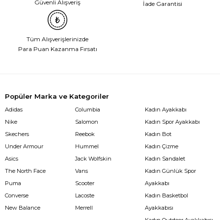
Güvenli Alışveriş
İade Garantisi
Tüm Alışverişlerinizde
Para Puan Kazanma Fırsatı
Popüler Marka ve Kategoriler
Adidas
Columbia
Kadın Ayakkabı
Nike
Salomon
Kadın Spor Ayakkabı
Skechers
Reebok
Kadın Bot
Under Armour
Hummel
Kadın Çizme
Asics
Jack Wolfskin
Kadın Sandalet
The North Face
Vans
Kadın Günlük Spor
Puma
Scooter
Ayakkabı
Converse
Lacoste
Kadın Basketbol
New Balance
Merrell
Ayakkabısı
Kadın Outdoor Ayakkabısı