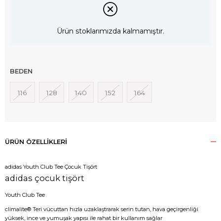
Ürün stoklarımızda kalmamıştır.
BEDEN
116
128
140
152
164
ÜRÜN ÖZELLIKLERI
adidas Youth Club Tee Çocuk Tişört
adidas çocuk tişört
Youth Club Tee
climalite® Teri vücuttan hızla uzaklaştrarak serin tutan, hava geçirgenliği
yüksek, ince ve yumuşak yapısı ile rahat bir kullanım sağlar