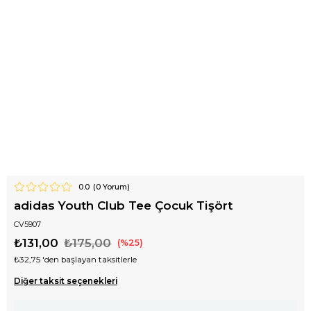
0.0
(
0
Yorum)
adidas Youth Club Tee Çocuk Tişört
CV5907
₺131,00
₺175,00
25
₺32,75
'den başlayan taksitlerle
Diğer taksit seçenekleri