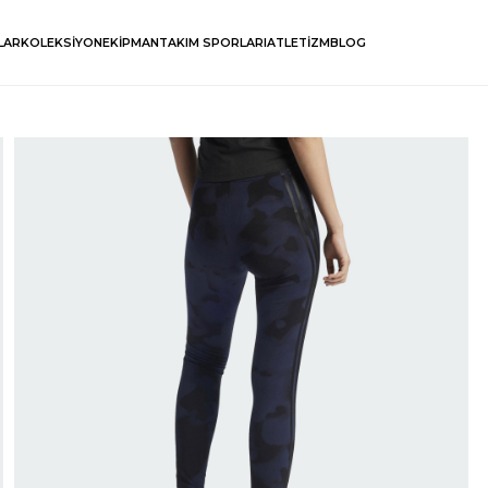
LAR
KOLEKSİYON
EKİPMAN
TAKIM SPORLARI
ATLETİZM
BLOG