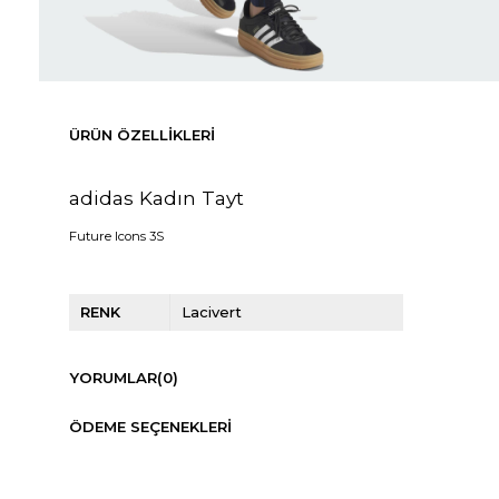
ÜRÜN ÖZELLIKLERI
adidas Kadın Tayt
Future Icons 3S
RENK
Lacivert
YORUMLAR
(0)
ÖDEME SEÇENEKLERI