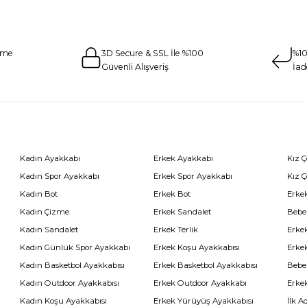
eme
3D Secure & SSL İle %100
%10
Güvenli Alışveriş
İad
Kadın Ayakkabı
Erkek Ayakkabı
Kız 
Kadın Spor Ayakkabı
Erkek Spor Ayakkabı
Kız 
Kadın Bot
Erkek Bot
Erkek
Kadın Çizme
Erkek Sandalet
Bebe
Kadın Sandalet
Erkek Terlik
Erke
Kadın Günlük Spor Ayakkabı
Erkek Koşu Ayakkabısı
Erke
Kadın Basketbol Ayakkabısı
Erkek Basketbol Ayakkabısı
Bebe
Kadın Outdoor Ayakkabısı
Erkek Outdoor Ayakkabı
Erke
Kadın Koşu Ayakkabısı
Erkek Yürüyüş Ayakkabısı
İlk A