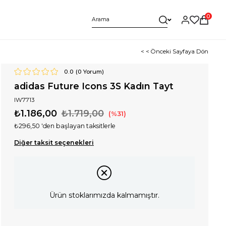
0
< < Önceki Sayfaya Dön
0.0
(
0
Yorum)
adidas Future Icons 3S Kadın Tayt
IW7713
₺1.186,00
₺1.719,00
31
₺296,50
'den başlayan taksitlerle
Diğer taksit seçenekleri
Ürün stoklarımızda kalmamıştır.