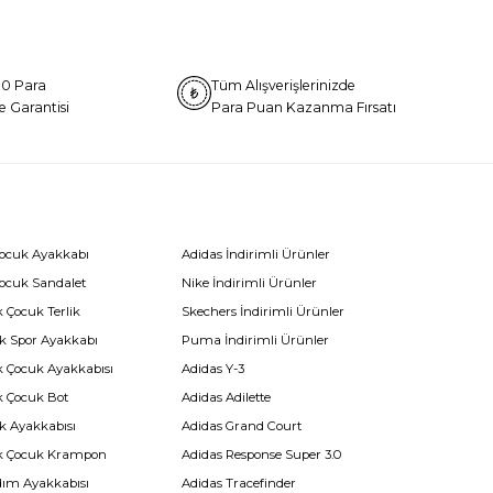
0 Para
Tüm Alışverişlerinizde
e Garantisi
Para Puan Kazanma Fırsatı
Çocuk Ayakkabı
Adidas İndirimli Ürünler
Çocuk Sandalet
Nike İndirimli Ürünler
 Çocuk Terlik
Skechers İndirimli Ürünler
k Spor Ayakkabı
Puma İndirimli Ürünler
k Çocuk Ayakkabısı
Adidas Y-3
k Çocuk Bot
Adidas Adilette
k Ayakkabısı
Adidas Grand Court
k Çocuk Krampon
Adidas Response Super 3.0
dım Ayakkabısı
Adidas Tracefinder