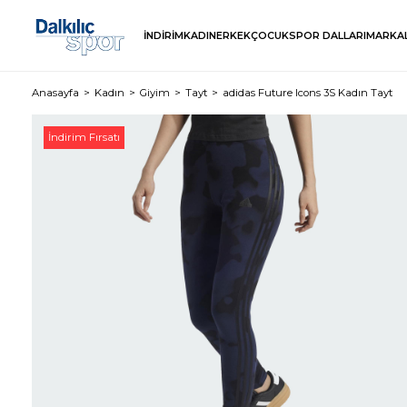
İNDİRİM
KADIN
ERKEK
ÇOCUK
SPOR DALLARI
MARKA
Anasayfa
Kadın
Giyim
Tayt
adidas Future Icons 3S Kadın Tayt
İndirim Fırsatı