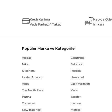
Kredi Kartına
Kapıda Öd
Vade Farksız 4 Taksit
İmkanı
Popüler Marka ve Kategoriler
Adidas
Columbia
Nike
Salomon
Skechers
Reebok
Under Armour
Hummel
Asics
Jack Wolfskin
The North Face
Vans
Puma
Scooter
Converse
Lacoste
New Balance
Merrell