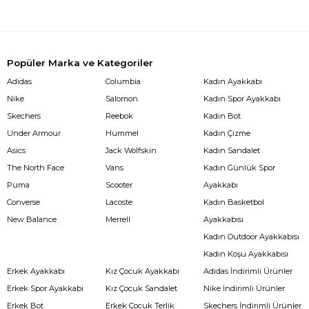
Popüler Marka ve Kategoriler
Adidas
Columbia
Kadın Ayakkabı
Nike
Salomon
Kadın Spor Ayakkabı
Skechers
Reebok
Kadın Bot
Under Armour
Hummel
Kadın Çizme
Asics
Jack Wolfskin
Kadın Sandalet
The North Face
Vans
Kadın Günlük Spor
Puma
Scooter
Ayakkabı
Converse
Lacoste
Kadın Basketbol
New Balance
Merrell
Ayakkabısı
Kadın Outdoor Ayakkabısı
Kadın Koşu Ayakkabısı
Erkek Ayakkabı
Kız Çocuk Ayakkabı
Adidas İndirimli Ürünler
Erkek Spor Ayakkabı
Kız Çocuk Sandalet
Nike İndirimli Ürünler
Erkek Bot
Erkek Çocuk Terlik
Skechers İndirimli Ürünler