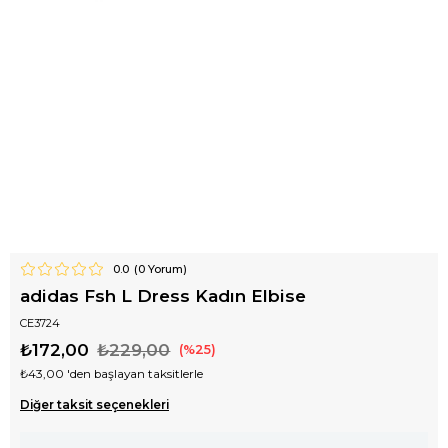
0.0
(
0
Yorum)
adidas Fsh L Dress Kadın Elbise
CE3724
₺172,00
₺229,00
25
₺43,00
'den başlayan taksitlerle
Diğer taksit seçenekleri