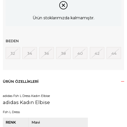
Ürün stoklarımızda kalmamıştır.
BEDEN
32
34
36
38
40
42
44
ÜRÜN ÖZELLIKLERI
adidas Fsh L Dress Kadın Elbise
adidas Kadın Elbise
Fsh L Dress
RENK
Mavi