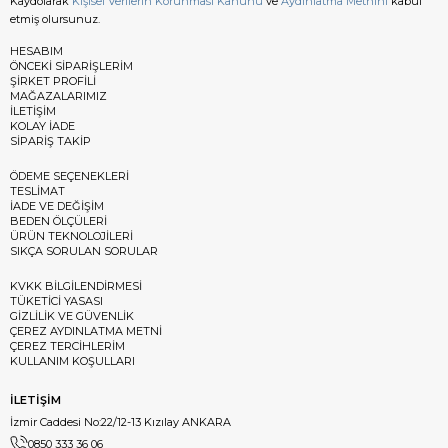
Kaydolarak
Kişisel Verilerin Korunması Kanunu
ve
Aydınlatma Metnini
kabul
etmiş olursunuz.
HESABIM
ÖNCEKİ SİPARİŞLERİM
ŞİRKET PROFİLİ
MAĞAZALARIMIZ
İLETİŞİM
KOLAY İADE
SİPARİŞ TAKİP
ÖDEME SEÇENEKLERİ
TESLİMAT
İADE VE DEĞİŞİM
BEDEN ÖLÇÜLERİ
ÜRÜN TEKNOLOJİLERİ
SIKÇA SORULAN SORULAR
KVKK BİLGİLENDİRMESİ
TÜKETİCİ YASASI
GİZLİLİK VE GÜVENLİK
ÇEREZ AYDINLATMA METNİ
ÇEREZ TERCİHLERİM
KULLANIM KOŞULLARI
İLETİŞİM
İzmir Caddesi No:22/12-13 Kızılay ANKARA
0850 333 36 06