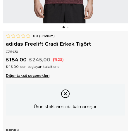
0.0
(
0
Yorum)
adidas Freelift Gradi Erkek Tişört
CZ5430
₺184,00
₺245,00
25
₺46,00
'den başlayan taksitlerle
Diğer taksit seçenekleri
Ürün stoklarımızda kalmamıştır.
BEDEN