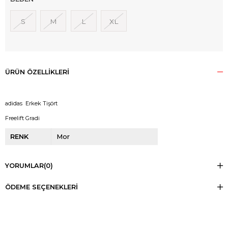
S
M
L
XL
ÜRÜN ÖZELLIKLERI
adidas Erkek Tişört
Freelift Gradi
RENK
Mor
YORUMLAR
(0)
ÖDEME SEÇENEKLERI