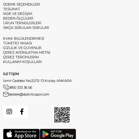
ÖDEME SEÇENEKLERİ
TESLİMAT
İADE VE DEĞİŞİM
BEDEN ÖLÇÜLERİ
ÜRÜN TEKNOLOJİLERİ
SIKÇA SORULAN SORULAR
KVKK BİLGİLENDİRMESİ
TÜKETİCİ YASASI
GİZLİLİK VE GÜVENLİK
ÇEREZ AYDINLATMA METNİ
ÇEREZ TERCİHLERİM
KULLANIM KOŞULLARI
İLETİŞİM
İzmir Caddesi No:22/12-13 Kızılay ANKARA
0850 333 36 06
destek@dalkilicspor.com