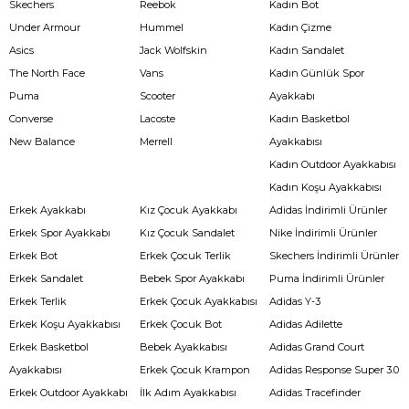
Skechers
Reebok
Kadın Bot
Under Armour
Hummel
Kadın Çizme
Asics
Jack Wolfskin
Kadın Sandalet
The North Face
Vans
Kadın Günlük Spor
Puma
Scooter
Ayakkabı
Converse
Lacoste
Kadın Basketbol
New Balance
Merrell
Ayakkabısı
Kadın Outdoor Ayakkabısı
Kadın Koşu Ayakkabısı
Erkek Ayakkabı
Kız Çocuk Ayakkabı
Adidas İndirimli Ürünler
Erkek Spor Ayakkabı
Kız Çocuk Sandalet
Nike İndirimli Ürünler
Erkek Bot
Erkek Çocuk Terlik
Skechers İndirimli Ürünler
Erkek Sandalet
Bebek Spor Ayakkabı
Puma İndirimli Ürünler
Erkek Terlik
Erkek Çocuk Ayakkabısı
Adidas Y-3
Erkek Koşu Ayakkabısı
Erkek Çocuk Bot
Adidas Adilette
Erkek Basketbol
Bebek Ayakkabısı
Adidas Grand Court
Ayakkabısı
Erkek Çocuk Krampon
Adidas Response Super 3.0
Erkek Outdoor Ayakkabı
İlk Adım Ayakkabısı
Adidas Tracefinder