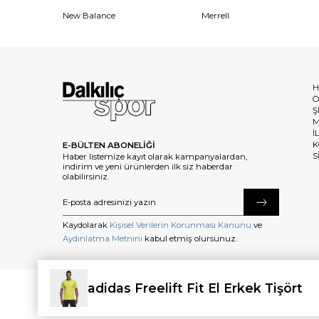
New Balance
Merrell
H
Ö
Ş
M
İ
K
E-BÜLTEN ABONELİĞİ
S
Haber listemize kayıt olarak kampanyalardan,
indirim ve yeni ürünlerden ilk siz haberdar
olabilirsiniz.
Kaydolarak
Kişisel Verilerin Korunması Kanunu
ve
Aydınlatma Metnini
kabul etmiş olursunuz.
adidas Freelift Fit El Erkek Tişört
©2025 dalkilicspor.com.tr. Tüm Hakları Saklıdır.