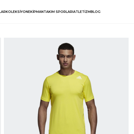
LAR
KOLEKSİYON
EKİPMAN
TAKIM SPORLARI
ATLETİZM
BLOG