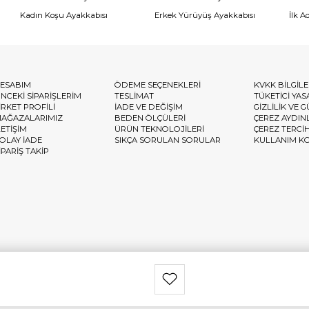
Kadın Koşu Ayakkabısı
Erkek Yürüyüş Ayakkabısı
İlk A
ESABIM
ÖDEME SEÇENEKLERİ
KVKK BİLGİL
NCEKİ SİPARİŞLERİM
TESLİMAT
TÜKETİCİ YAS
İRKET PROFİLİ
İADE VE DEĞİŞİM
GİZLİLİK VE 
AĞAZALARIMIZ
BEDEN ÖLÇÜLERİ
ÇEREZ AYDIN
LETİŞİM
ÜRÜN TEKNOLOJİLERİ
ÇEREZ TERCİ
OLAY İADE
SIKÇA SORULAN SORULAR
KULLANIM K
İPARİŞ TAKİP