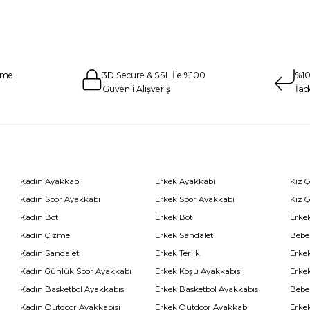
eme
3D Secure & SSL İle %100
%10
Güvenli Alışveriş
İad
Kadın Ayakkabı
Erkek Ayakkabı
Kız 
Kadın Spor Ayakkabı
Erkek Spor Ayakkabı
Kız 
Kadın Bot
Erkek Bot
Erkek
Kadın Çizme
Erkek Sandalet
Bebe
Kadın Sandalet
Erkek Terlik
Erke
Kadın Günlük Spor Ayakkabı
Erkek Koşu Ayakkabısı
Erke
Kadın Basketbol Ayakkabısı
Erkek Basketbol Ayakkabısı
Bebe
Kadın Outdoor Ayakkabısı
Erkek Outdoor Ayakkabı
Erke