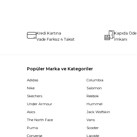
Kredi Kartına
Kapıda Öd
Vade Farksız 4 Taksit
İmkanı
Popüler Marka ve Kategoriler
Adidas
Columbia
Nike
Salomon
Skechers
Reebok
Under Armour
Hummel
Asics
Jack Wolfskin
The North Face
Vans
Puma
Scooter
Converse
Lacoste