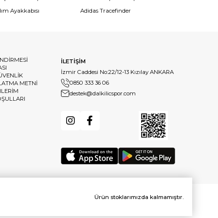
dım Ayakkabısı
Adidas Tracefinder
ENDİRMESİ
İLETİŞİM
ASI
İzmir Caddesi No:22/12-13 Kızılay ANKARA
GÜVENLİK
0850 333 36 06
LATMA METNİ
HLERİM
destek@dalkilicspor.com
OŞULLARI
Ürün stoklarımızda kalmamıştır.