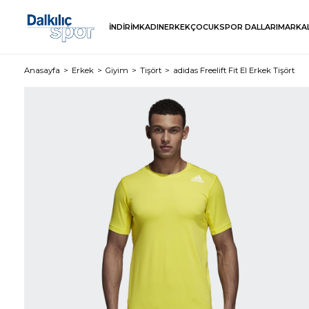
İNDİRİM
KADIN
ERKEK
ÇOCUK
SPOR DALLARI
MARKA
Anasayfa
Erkek
Giyim
Tişört
adidas Freelift Fit El Erkek Tişört