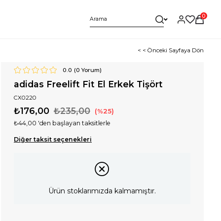
0
< < Önceki Sayfaya Dön
0.0
(
0
Yorum)
adidas Freelift Fit El Erkek Tişört
CX0220
₺176,00
₺235,00
25
₺44,00
'den başlayan taksitlerle
Diğer taksit seçenekleri
Ürün stoklarımızda kalmamıştır.