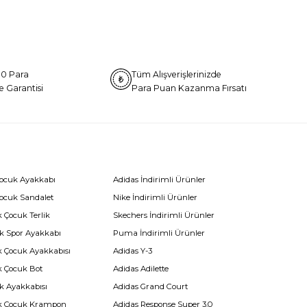
0 Para
Tüm Alışverişlerinizde
e Garantisi
Para Puan Kazanma Fırsatı
Çocuk Ayakkabı
Adidas İndirimli Ürünler
Çocuk Sandalet
Nike İndirimli Ürünler
 Çocuk Terlik
Skechers İndirimli Ürünler
k Spor Ayakkabı
Puma İndirimli Ürünler
k Çocuk Ayakkabısı
Adidas Y-3
k Çocuk Bot
Adidas Adilette
k Ayakkabısı
Adidas Grand Court
k Çocuk Krampon
Adidas Response Super 3.0