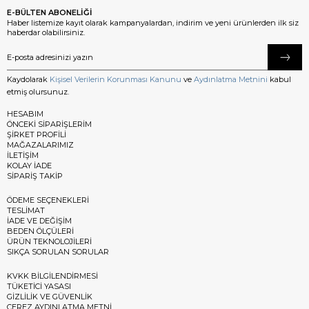
E-BÜLTEN ABONELİĞİ
Haber listemize kayıt olarak kampanyalardan, indirim ve yeni ürünlerden ilk siz
haberdar olabilirsiniz.
Kaydolarak
Kişisel Verilerin Korunması Kanunu
ve
Aydınlatma Metnini
kabul
etmiş olursunuz.
HESABIM
ÖNCEKİ SİPARİŞLERİM
ŞİRKET PROFİLİ
MAĞAZALARIMIZ
İLETİŞİM
KOLAY İADE
SİPARİŞ TAKİP
ÖDEME SEÇENEKLERİ
TESLİMAT
İADE VE DEĞİŞİM
BEDEN ÖLÇÜLERİ
ÜRÜN TEKNOLOJİLERİ
SIKÇA SORULAN SORULAR
KVKK BİLGİLENDİRMESİ
TÜKETİCİ YASASI
GİZLİLİK VE GÜVENLİK
ÇEREZ AYDINLATMA METNİ