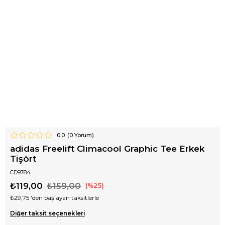
0.0
(
0
Yorum)
adidas Freelift Climacool Graphic Tee Erkek
Tişört
CD9784
₺119,00
₺159,00
25
₺29,75
'den başlayan taksitlerle
Diğer taksit seçenekleri