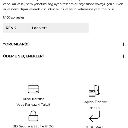
kanalları ve ısı, nem yönetimi sağlayan tasarımları sayesinde havayı içeri alırken
ısı ve nemi dışarı vererek vücudun kuru ve serin kalmasına yardımcı olur
%100 polyester
RENK
Lacivert
YORUMLAR
(0)
ÖDEME SEÇENEKLERI
Kredi Kartına
Kapıda Ödeme
Vade Farksız 4 Taksit
İmkanı
3D Secure & SSL İle %100
%100 Para