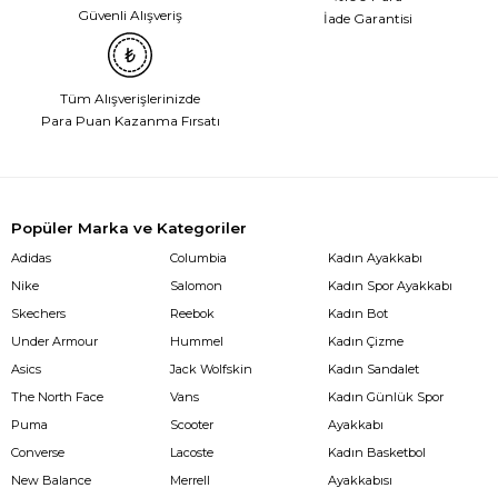
Güvenli Alışveriş
İade Garantisi
Tüm Alışverişlerinizde
Para Puan Kazanma Fırsatı
Popüler Marka ve Kategoriler
Adidas
Columbia
Kadın Ayakkabı
Nike
Salomon
Kadın Spor Ayakkabı
Skechers
Reebok
Kadın Bot
Under Armour
Hummel
Kadın Çizme
Asics
Jack Wolfskin
Kadın Sandalet
The North Face
Vans
Kadın Günlük Spor
Puma
Scooter
Ayakkabı
Converse
Lacoste
Kadın Basketbol
New Balance
Merrell
Ayakkabısı