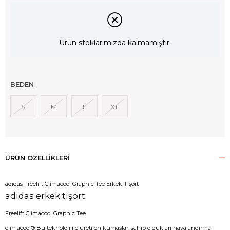
Ürün stoklarımızda kalmamıştır.
BEDEN
S
M
L
XL
ÜRÜN ÖZELLIKLERI
adidas Freelift Climacool Graphic Tee Erkek Tişört
adidas erkek tişört
Freelift Climacool Graphic Tee
climacool® Bu teknoloji ile üretilen kumaşlar, sahip oldukları havalandırma