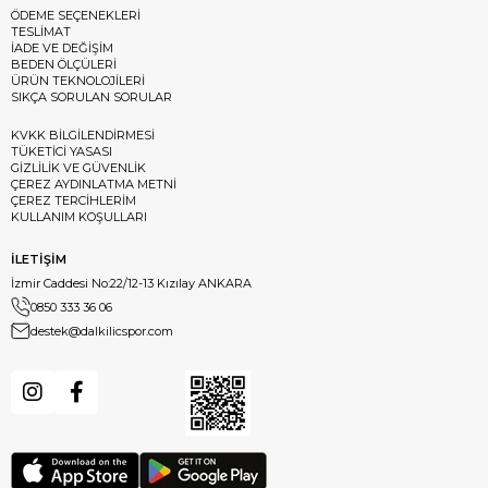
ÖDEME SEÇENEKLERİ
TESLİMAT
İADE VE DEĞİŞİM
BEDEN ÖLÇÜLERİ
ÜRÜN TEKNOLOJİLERİ
SIKÇA SORULAN SORULAR
KVKK BİLGİLENDİRMESİ
TÜKETİCİ YASASI
GİZLİLİK VE GÜVENLİK
ÇEREZ AYDINLATMA METNİ
ÇEREZ TERCİHLERİM
KULLANIM KOŞULLARI
İLETİŞİM
İzmir Caddesi No:22/12-13 Kızılay ANKARA
0850 333 36 06
destek@dalkilicspor.com