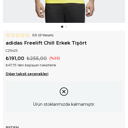
0.0
(
0
Yorum)
adidas Freelift Chill Erkek Tişört
CZ5425
₺191,00
₺255,00
25
₺47,75
'den başlayan taksitlerle
Diğer taksit seçenekleri
Ürün stoklarımızda kalmamıştır.
BEDEN