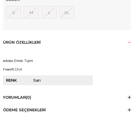
S
M
L
XL
ÜRÜN ÖZELLIKLERI
adidas Erkek Tişört
Freelift Chill
RENK
Sarı
YORUMLAR
(0)
ÖDEME SEÇENEKLERI