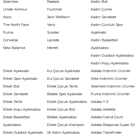
Skechers
Reebok
Kadın Bot
Under Armour
Hummel
Kadın Çizme
Asics
Jack Wolfskin
Kadın Sandalet
The North Face
Vans
Kadın Günlük Spor
Puma
Scooter
Ayakkabı
Converse
Lacoste
Kadın Basketbol
New Balance
Merrell
Ayakkabısı
Kadın Outdoor Ayakkabısı
Kadın Koşu Ayakkabısı
Erkek Ayakkabı
Kız Çocuk Ayakkabı
Adidas İndirimli Ürünler
Erkek Spor Ayakkabı
Kız Çocuk Sandalet
Nike İndirimli Ürünler
Erkek Bot
Erkek Çocuk Terlik
Skechers İndirimli Ürünler
Erkek Sandalet
Bebek Spor Ayakkabı
Puma İndirimli Ürünler
Erkek Terlik
Erkek Çocuk Ayakkabısı
Adidas Y-3
Erkek Koşu Ayakkabısı
Erkek Çocuk Bot
Adidas Adilette
Erkek Basketbol
Bebek Ayakkabısı
Adidas Grand Court
Ayakkabısı
Erkek Çocuk Krampon
Adidas Response Super 3.0
Erkek Outdoor Ayakkabı
İlk Adım Ayakkabısı
Adidas Tracefinder