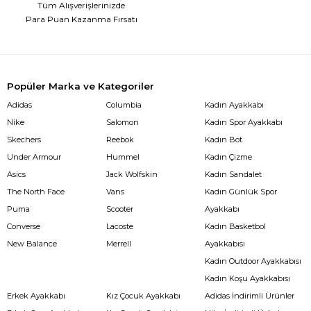
Tüm Alışverişlerinizde
Para Puan Kazanma Fırsatı
Popüler Marka ve Kategoriler
Adidas
Columbia
Kadın Ayakkabı
Nike
Salomon
Kadın Spor Ayakkabı
Skechers
Reebok
Kadın Bot
Under Armour
Hummel
Kadın Çizme
Asics
Jack Wolfskin
Kadın Sandalet
The North Face
Vans
Kadın Günlük Spor
Puma
Scooter
Ayakkabı
Converse
Lacoste
Kadın Basketbol
New Balance
Merrell
Ayakkabısı
Kadın Outdoor Ayakkabısı
Kadın Koşu Ayakkabısı
Erkek Ayakkabı
Kız Çocuk Ayakkabı
Adidas İndirimli Ürünler