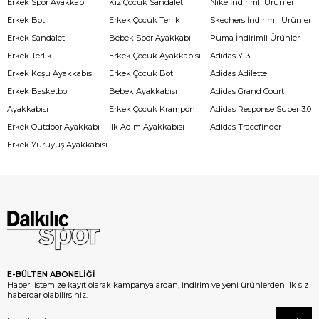
Erkek Spor Ayakkabı
Kız Çocuk Sandalet
Nike İndirimli Ürünler
Erkek Bot
Erkek Çocuk Terlik
Skechers İndirimli Ürünler
Erkek Sandalet
Bebek Spor Ayakkabı
Puma İndirimli Ürünler
Erkek Terlik
Erkek Çocuk Ayakkabısı
Adidas Y-3
Erkek Koşu Ayakkabısı
Erkek Çocuk Bot
Adidas Adilette
Erkek Basketbol
Bebek Ayakkabısı
Adidas Grand Court
Ayakkabısı
Erkek Çocuk Krampon
Adidas Response Super 3.0
Erkek Outdoor Ayakkabı
İlk Adım Ayakkabısı
Adidas Tracefinder
Erkek Yürüyüş Ayakkabısı
E-BÜLTEN ABONELİĞİ
Haber listemize kayıt olarak kampanyalardan, indirim ve yeni ürünlerden ilk siz
haberdar olabilirsiniz.