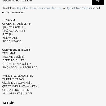
Kaydolarak
Kişisel Verilerin Korunması Kanunu
ve
Aydınlatma Metnini
kabul
etmiş olursunuz.
HESABIM
ÖNCEKİ SİPARİŞLERİM
ŞİRKET PROFİLİ
MAĞAZALARIMIZ
İLETİŞİM
KOLAY İADE
SİPARİŞ TAKİP
ÖDEME SEÇENEKLERİ
TESLİMAT
İADE VE DEĞİŞİM
BEDEN ÖLÇÜLERİ
ÜRÜN TEKNOLOJİLERİ
SIKÇA SORULAN SORULAR
KVKK BİLGİLENDİRMESİ
TÜKETİCİ YASASI
GİZLİLİK VE GÜVENLİK
ÇEREZ AYDINLATMA METNİ
ÇEREZ TERCİHLERİM
KULLANIM KOŞULLARI
İLETİŞİM