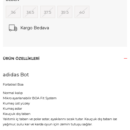
36
36.5
37.5
39.5
40
Kargo Bedava
ÜRÜN ÖZELLIKLERI
adidas Bot
Fortatrail Boa
Normal kalıp
Mikro ayarlanabilir BOA Fit System
Kumaş üst yüzey
Kumaş astar
Kauçuk dış taban
Yalıtımlı iç taban ve polar astar, ayaklarını sıcak tutar. Kauçuk dış taban ise
yağmur, sulu kar ve karda oyun için zemin tutuşu sağlar.