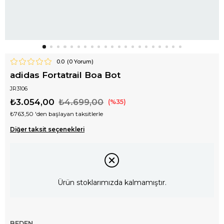
0.0
(
0
Yorum)
adidas Fortatrail Boa Bot
JR3106
₺3.054,00
₺4.699,00
35
₺763,50
'den başlayan taksitlerle
Diğer taksit seçenekleri
Ürün stoklarımızda kalmamıştır.
BEDEN