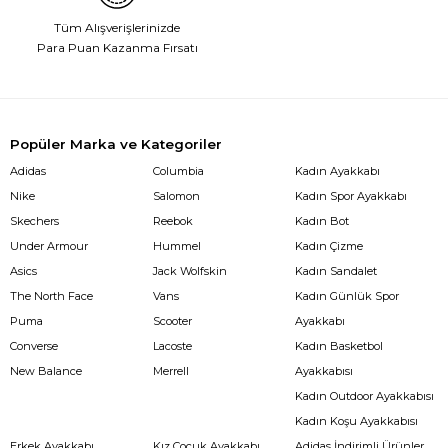
Tüm Alışverişlerinizde
Para Puan Kazanma Fırsatı
Popüler Marka ve Kategoriler
Adidas
Columbia
Kadın Ayakkabı
Nike
Salomon
Kadın Spor Ayakkabı
Skechers
Reebok
Kadın Bot
Under Armour
Hummel
Kadın Çizme
Asics
Jack Wolfskin
Kadın Sandalet
The North Face
Vans
Kadın Günlük Spor
Puma
Scooter
Ayakkabı
Converse
Lacoste
Kadın Basketbol
New Balance
Merrell
Ayakkabısı
Kadın Outdoor Ayakkabısı
Kadın Koşu Ayakkabısı
Erkek Ayakkabı
Kız Çocuk Ayakkabı
Adidas İndirimli Ürünler