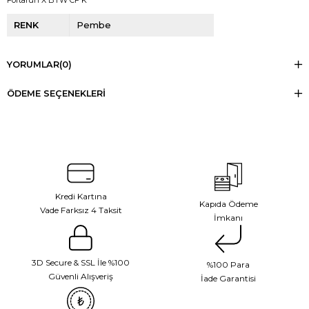
Fortarun X BTW CF K
RENK
Pembe
YORUMLAR
(0)
ÖDEME SEÇENEKLERI
Kredi Kartına
Kapıda Ödeme
Vade Farksız 4 Taksit
İmkanı
3D Secure & SSL İle %100
%100 Para
Güvenli Alışveriş
İade Garantisi