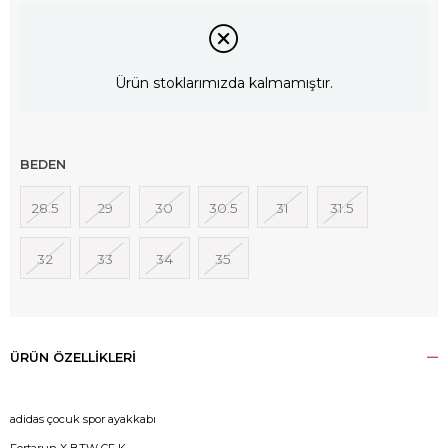
Ürün stoklarımızda kalmamıştır.
BEDEN
28.5
29
30
30.5
31
31.5
32
33
34
35
ÜRÜN ÖZELLIKLERI
adidas çocuk spor ayakkabı