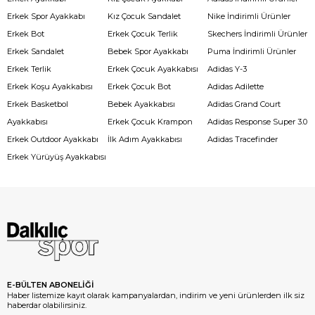
Erkek Spor Ayakkabı
Kız Çocuk Sandalet
Nike İndirimli Ürünler
Erkek Bot
Erkek Çocuk Terlik
Skechers İndirimli Ürünler
Erkek Sandalet
Bebek Spor Ayakkabı
Puma İndirimli Ürünler
Erkek Terlik
Erkek Çocuk Ayakkabısı
Adidas Y-3
Erkek Koşu Ayakkabısı
Erkek Çocuk Bot
Adidas Adilette
Erkek Basketbol
Bebek Ayakkabısı
Adidas Grand Court
Ayakkabısı
Erkek Çocuk Krampon
Adidas Response Super 3.0
Erkek Outdoor Ayakkabı
İlk Adım Ayakkabısı
Adidas Tracefinder
Erkek Yürüyüş Ayakkabısı
E-BÜLTEN ABONELİĞİ
Haber listemize kayıt olarak kampanyalardan, indirim ve yeni ürünlerden ilk siz
haberdar olabilirsiniz.