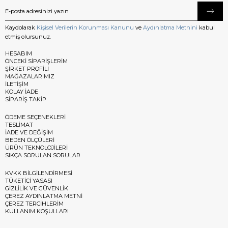
Kaydolarak
Kişisel Verilerin Korunması Kanunu
ve
Aydınlatma Metnini
kabul
etmiş olursunuz.
HESABIM
ÖNCEKİ SİPARİŞLERİM
ŞİRKET PROFİLİ
MAĞAZALARIMIZ
İLETİŞİM
KOLAY İADE
SİPARİŞ TAKİP
ÖDEME SEÇENEKLERİ
TESLİMAT
İADE VE DEĞİŞİM
BEDEN ÖLÇÜLERİ
ÜRÜN TEKNOLOJİLERİ
SIKÇA SORULAN SORULAR
KVKK BİLGİLENDİRMESİ
TÜKETİCİ YASASI
GİZLİLİK VE GÜVENLİK
ÇEREZ AYDINLATMA METNİ
ÇEREZ TERCİHLERİM
KULLANIM KOŞULLARI