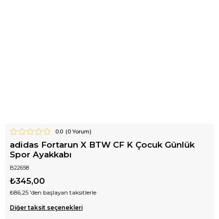
0.0
(
0
Yorum)
adidas Fortarun X BTW CF K Çocuk Günlük
Spor Ayakkabı
B22658
₺345,00
₺86,25
'den başlayan taksitlerle
Diğer taksit seçenekleri