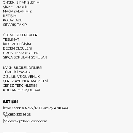
ÖNCEKİ SİPARİŞLERİM
ŞİRKET PROFİLİ
MAĞAZALARIMIZ
İLETİŞİM
KOLAY İADE
SİPARİŞ TAKİP
ÖDEME SEÇENEKLERİ
TESLİMAT
İADE VE DEĞİŞİM
BEDEN ÖLÇÜLERİ
ÜRÜN TEKNOLOJİLERİ
SIKÇA SORULAN SORULAR
KVKK BİLGİLENDİRMESİ
TÜKETİCİ YASASI
GİZLİLİK VE GÜVENLİK
ÇEREZ AYDINLATMA METNİ
ÇEREZ TERCİHLERİM
KULLANIM KOŞULLARI
İLETİŞİM
İzmir Caddesi No:22/12-13 Kızılay ANKARA
0850 333 36 06
destek@dalkilicspor.com