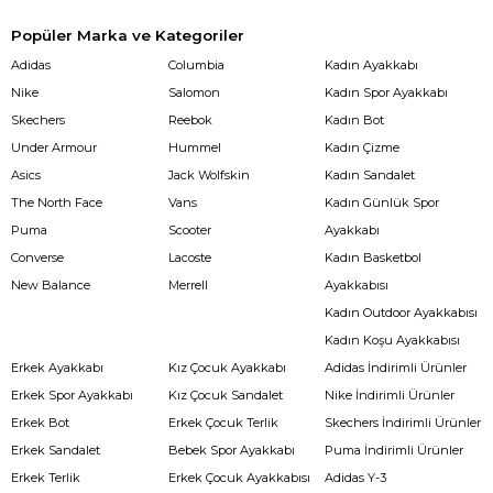
Popüler Marka ve Kategoriler
Adidas
Columbia
Kadın Ayakkabı
Nike
Salomon
Kadın Spor Ayakkabı
Skechers
Reebok
Kadın Bot
Under Armour
Hummel
Kadın Çizme
Asics
Jack Wolfskin
Kadın Sandalet
The North Face
Vans
Kadın Günlük Spor
Puma
Scooter
Ayakkabı
Converse
Lacoste
Kadın Basketbol
New Balance
Merrell
Ayakkabısı
Kadın Outdoor Ayakkabısı
Kadın Koşu Ayakkabısı
Erkek Ayakkabı
Kız Çocuk Ayakkabı
Adidas İndirimli Ürünler
Erkek Spor Ayakkabı
Kız Çocuk Sandalet
Nike İndirimli Ürünler
Erkek Bot
Erkek Çocuk Terlik
Skechers İndirimli Ürünler
Erkek Sandalet
Bebek Spor Ayakkabı
Puma İndirimli Ürünler
Erkek Terlik
Erkek Çocuk Ayakkabısı
Adidas Y-3