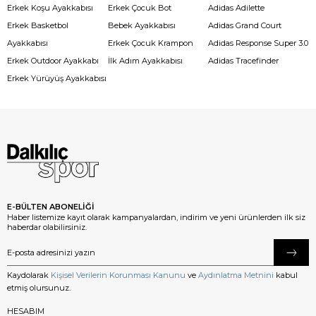
Erkek Koşu Ayakkabısı
Erkek Çocuk Bot
Adidas Adilette
Erkek Basketbol
Bebek Ayakkabısı
Adidas Grand Court
Ayakkabısı
Erkek Çocuk Krampon
Adidas Response Super 3.0
Erkek Outdoor Ayakkabı
İlk Adım Ayakkabısı
Adidas Tracefinder
Erkek Yürüyüş Ayakkabısı
E-BÜLTEN ABONELİĞİ
Haber listemize kayıt olarak kampanyalardan, indirim ve yeni ürünlerden ilk siz
haberdar olabilirsiniz.
Kaydolarak
Kişisel Verilerin Korunması Kanunu
ve
Aydınlatma Metnini
kabul
etmiş olursunuz.
HESABIM