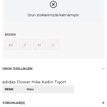
Ürün stoklarımızda kalmamıştır.
BEDEN
XS
S
M
L
ÜRÜN ÖZELLIKLERI
adidas Flower Hike Kadın Tişört
RENK
Mavi
YORUMLAR
(0)