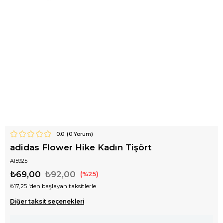
0.0
(
0
Yorum)
adidas Flower Hike Kadın Tişört
AI5925
₺69,00
₺92,00
25
₺17,25
'den başlayan taksitlerle
Diğer taksit seçenekleri