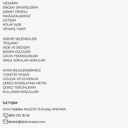
HESABIM
ÖNCEKİ SİPARİŞLERİM
ŞİRKET PROFİLİ
MAĞAZALARIMIZ
İLETİŞİM
KOLAY İADE
SİPARİŞ TAKİP
ÖDEME SEÇENEKLERİ
TESLİMAT
İADE VE DEĞİŞİM
BEDEN ÖLÇÜLERİ
ÜRÜN TEKNOLOJİLERİ
SIKÇA SORULAN SORULAR
KVKK BİLGİLENDİRMESİ
TÜKETİCİ YASASI
GİZLİLİK VE GÜVENLİK
ÇEREZ AYDINLATMA METNİ
ÇEREZ TERCİHLERİM
KULLANIM KOŞULLARI
İLETİŞİM
İzmir Caddesi No:22/12-13 Kızılay ANKARA
0850 333 36 06
destek@dalkilicspor.com