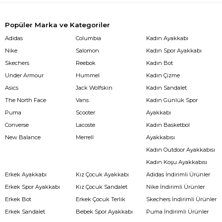
Popüler Marka ve Kategoriler
Adidas
Columbia
Kadın Ayakkabı
Nike
Salomon
Kadın Spor Ayakkabı
Skechers
Reebok
Kadın Bot
Under Armour
Hummel
Kadın Çizme
Asics
Jack Wolfskin
Kadın Sandalet
The North Face
Vans
Kadın Günlük Spor
Puma
Scooter
Ayakkabı
Converse
Lacoste
Kadın Basketbol
New Balance
Merrell
Ayakkabısı
Kadın Outdoor Ayakkabısı
Kadın Koşu Ayakkabısı
Erkek Ayakkabı
Kız Çocuk Ayakkabı
Adidas İndirimli Ürünler
Erkek Spor Ayakkabı
Kız Çocuk Sandalet
Nike İndirimli Ürünler
Erkek Bot
Erkek Çocuk Terlik
Skechers İndirimli Ürünler
Erkek Sandalet
Bebek Spor Ayakkabı
Puma İndirimli Ürünler