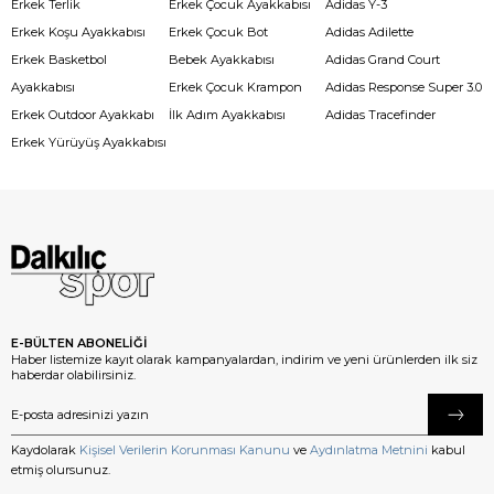
Erkek Terlik
Erkek Çocuk Ayakkabısı
Adidas Y-3
Erkek Koşu Ayakkabısı
Erkek Çocuk Bot
Adidas Adilette
Erkek Basketbol
Bebek Ayakkabısı
Adidas Grand Court
Ayakkabısı
Erkek Çocuk Krampon
Adidas Response Super 3.0
Erkek Outdoor Ayakkabı
İlk Adım Ayakkabısı
Adidas Tracefinder
Erkek Yürüyüş Ayakkabısı
E-BÜLTEN ABONELİĞİ
Haber listemize kayıt olarak kampanyalardan, indirim ve yeni ürünlerden ilk siz
haberdar olabilirsiniz.
Kaydolarak
Kişisel Verilerin Korunması Kanunu
ve
Aydınlatma Metnini
kabul
etmiş olursunuz.