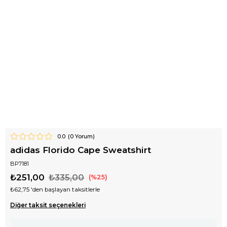
0.0
(
0
Yorum)
adidas Florido Cape Sweatshirt
BP7181
₺251,00
₺335,00
25
₺62,75
'den başlayan taksitlerle
Diğer taksit seçenekleri