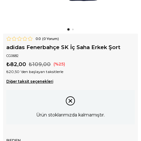
0.0
(
0
Yorum)
adidas Fenerbahçe SK İç Saha Erkek Şort
CG0682
₺82,00
₺109,00
25
₺20,50
'den başlayan taksitlerle
Diğer taksit seçenekleri
Ürün stoklarımızda kalmamıştır.
BEDEN