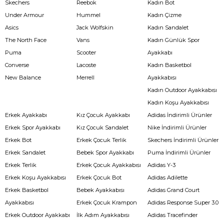
Skechers
Reebok
Kadın Bot
Under Armour
Hummel
Kadın Çizme
Asics
Jack Wolfskin
Kadın Sandalet
The North Face
Vans
Kadın Günlük Spor
Puma
Scooter
Ayakkabı
Converse
Lacoste
Kadın Basketbol
New Balance
Merrell
Ayakkabısı
Kadın Outdoor Ayakkabısı
Kadın Koşu Ayakkabısı
Erkek Ayakkabı
Kız Çocuk Ayakkabı
Adidas İndirimli Ürünler
Erkek Spor Ayakkabı
Kız Çocuk Sandalet
Nike İndirimli Ürünler
Erkek Bot
Erkek Çocuk Terlik
Skechers İndirimli Ürünler
Erkek Sandalet
Bebek Spor Ayakkabı
Puma İndirimli Ürünler
Erkek Terlik
Erkek Çocuk Ayakkabısı
Adidas Y-3
Erkek Koşu Ayakkabısı
Erkek Çocuk Bot
Adidas Adilette
Erkek Basketbol
Bebek Ayakkabısı
Adidas Grand Court
Ayakkabısı
Erkek Çocuk Krampon
Adidas Response Super 3.0
Erkek Outdoor Ayakkabı
İlk Adım Ayakkabısı
Adidas Tracefinder