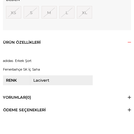
XS
S
M
L
XL
ÜRÜN ÖZELLIKLERI
adidas Erkek Şort
Fenerbahçe SK İç Saha
RENK
Lacivert
YORUMLAR
(0)
ÖDEME SEÇENEKLERI