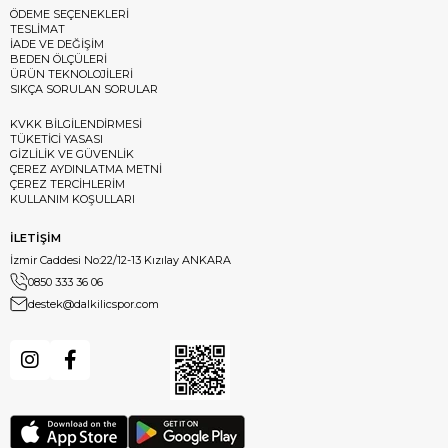
ÖDEME SEÇENEKLERİ
TESLİMAT
İADE VE DEĞİŞİM
BEDEN ÖLÇÜLERİ
ÜRÜN TEKNOLOJİLERİ
SIKÇA SORULAN SORULAR
KVKK BİLGİLENDİRMESİ
TÜKETİCİ YASASI
GİZLİLİK VE GÜVENLİK
ÇEREZ AYDINLATMA METNİ
ÇEREZ TERCİHLERİM
KULLANIM KOŞULLARI
İLETİŞİM
İzmir Caddesi No:22/12-13 Kızılay ANKARA
0850 333 36 06
destek@dalkilicspor.com