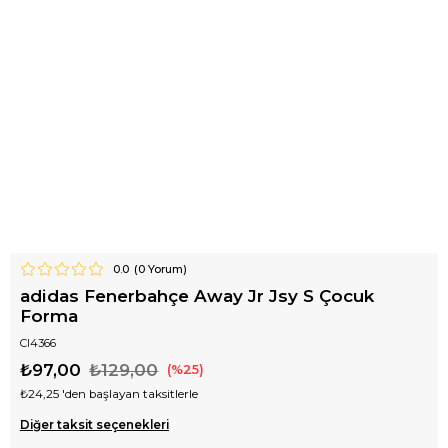
0.0
(
0
Yorum)
adidas Fenerbahçe Away Jr Jsy S Çocuk
Forma
CI4366
₺97,00
₺129,00
25
₺24,25
'den başlayan taksitlerle
Diğer taksit seçenekleri