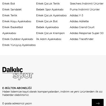
Erkek Bot
Erkek Çocuk Terlik
Skechers İndirimli Ürünler
Erkek Sandalet
Bebek Spor Ayakkabı
Puma İndirimli Ürünler
Erkek Terlik
Erkek Çocuk Ayakkabısı
Adidas Y-3
Erkek Koşu Ayakkabısı
Erkek Çocuk Bot
Adidas Adilette
Erkek Basketbol
Bebek Ayakkabısı
Adidas Grand Court
Ayakkabısı
Erkek Çocuk Krampon
Adidas Response Super 3.0
Erkek Outdoor Ayakkabı
İlk Adım Ayakkabısı
Adidas Tracefinder
Erkek Yürüyüş Ayakkabısı
E-BÜLTEN ABONELİĞİ
Haber listemize kayıt olarak kampanyalardan, indirim ve yeni ürünlerden ilk siz
haberdar olabilirsiniz.