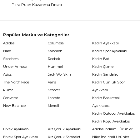
Para Puan Kazanma Fırsatı
Popüler Marka ve Kategoriler
Adidas
Columbia
Kadın Ayakkabı
Nike
Salomon
Kadın Spor Ayakkabı
Skechers
Reebok
Kadın Bot
Under Armour
Hummel
Kadın Çizme
Asics
Jack Wolfskin
Kadın Sandalet
The North Face
Vans
Kadın Günlük Spor
Puma
Scooter
Ayakkabı
Converse
Lacoste
Kadın Basketbol
New Balance
Merrell
Ayakkabısı
Kadın Outdoor Ayakkabısı
Kadın Koşu Ayakkabısı
Erkek Ayakkabı
Kız Çocuk Ayakkabı
Adidas İndirimli Ürünler
Erkek Spor Ayakkabı
Kız Çocuk Sandalet
Nike İndirimli Ürünler