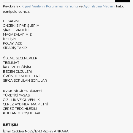
Kaydolarak
Kişisel Verilerin Korunması Kanunu
ve
Aydınlatma Metnini
kabul
etmiş olursunuz.
HESABIM
ÖNCEKİ SİPARİŞLERİM
ŞİRKET PROFİLİ
MAĞAZALARIMIZ
İLETİŞİM
KOLAY İADE
SİPARİŞ TAKİP
ÖDEME SEÇENEKLERİ
TESLİMAT
İADE VE DEĞİŞİM
BEDEN ÖLÇÜLERİ
ÜRÜN TEKNOLOJİLERİ
SIKÇA SORULAN SORULAR
KVKK BİLGİLENDİRMESİ
TÜKETİCİ YASASI
GİZLİLİK VE GÜVENLİK
ÇEREZ AYDINLATMA METNİ
ÇEREZ TERCİHLERİM
KULLANIM KOŞULLARI
İLETİŞİM
İzmir Caddesi No:22/12-13 Kızılay ANKARA