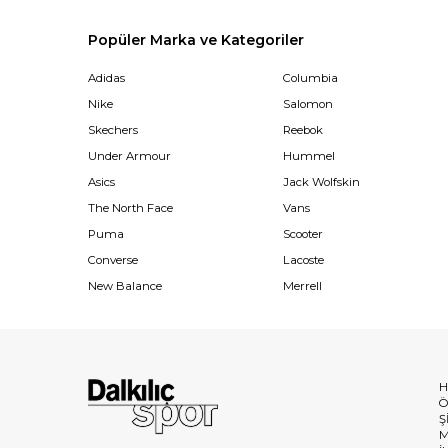
Popüler Marka ve Kategoriler
Adidas
Columbia
Nike
Salomon
Skechers
Reebok
Under Armour
Hummel
Asics
Jack Wolfskin
The North Face
Vans
Puma
Scooter
Converse
Lacoste
New Balance
Merrell
H
Ö
Ş
M