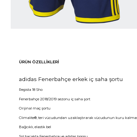
ÜRÜN ÖZELLIKLERI
adidas Fenerbahçe erkek iç saha şortu
Regista 18 Sho
Fenerbahçe 2018/2019 sezonu iç saha şort
Orijinal maç şortu
Climalite®, teri vücudundan uzaklaştırarak vücudunun kuru kalması
Bağcıklı, elastik bel
Sol bacakta Fenerbahçe ve adidas logosu