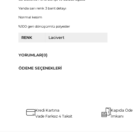
Yanda sarı renk 3 bant detayı
Normal kesim
%100 geri dönüşümlü polyester
RENK
Lacivert
YORUMLAR
(0)
ÖDEME SEÇENEKLERI
Kredi Kartına
Kapıda Öd
Vade Farksız 4 Taksit
İmkanı