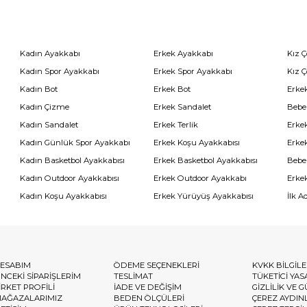
Kadın Ayakkabı
Erkek Ayakkabı
Kız 
Kadın Spor Ayakkabı
Erkek Spor Ayakkabı
Kız 
Kadın Bot
Erkek Bot
Erkek
Kadın Çizme
Erkek Sandalet
Bebe
Kadın Sandalet
Erkek Terlik
Erke
Kadın Günlük Spor Ayakkabı
Erkek Koşu Ayakkabısı
Erke
Kadın Basketbol Ayakkabısı
Erkek Basketbol Ayakkabısı
Bebe
Kadın Outdoor Ayakkabısı
Erkek Outdoor Ayakkabı
Erke
Kadın Koşu Ayakkabısı
Erkek Yürüyüş Ayakkabısı
İlk A
ESABIM
ÖDEME SEÇENEKLERİ
KVKK BİLGİL
NCEKİ SİPARİŞLERİM
TESLİMAT
TÜKETİCİ YAS
İRKET PROFİLİ
İADE VE DEĞİŞİM
GİZLİLİK VE 
AĞAZALARIMIZ
BEDEN ÖLÇÜLERİ
ÇEREZ AYDIN