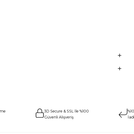
eme
3D Secure & SSL İle %100
%10
Güvenli Alışveriş
İad