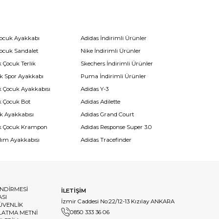
Çocuk Ayakkabı
Adidas İndirimli Ürünler
Çocuk Sandalet
Nike İndirimli Ürünler
 Çocuk Terlik
Skechers İndirimli Ürünler
k Spor Ayakkabı
Puma İndirimli Ürünler
k Çocuk Ayakkabısı
Adidas Y-3
k Çocuk Bot
Adidas Adilette
k Ayakkabısı
Adidas Grand Court
k Çocuk Krampon
Adidas Response Super 3.0
dım Ayakkabısı
Adidas Tracefinder
ENDİRMESİ
İLETİŞİM
ASI
İzmir Caddesi No:22/12-13 Kızılay ANKARA
GÜVENLİK
0850 333 36 06
LATMA METNİ