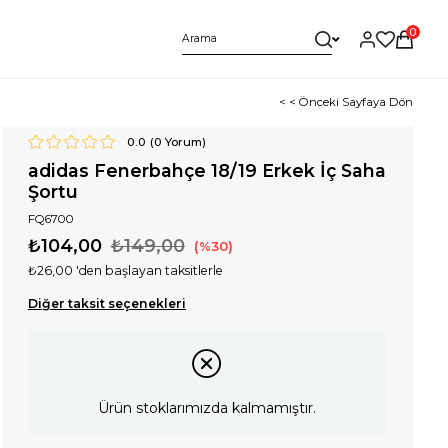
0
< < Önceki Sayfaya Dön
0.0
(
0
Yorum)
adidas Fenerbahçe 18/19 Erkek İç Saha
Şortu
FQ6700
₺104,00
₺149,00
30
₺26,00
'den başlayan taksitlerle
Diğer taksit seçenekleri
Ürün stoklarımızda kalmamıştır.