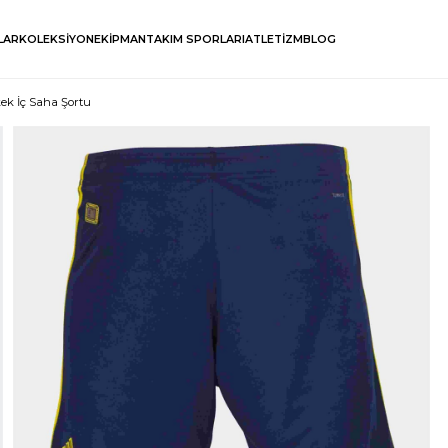
LAR
KOLEKSİYON
EKİPMAN
TAKIM SPORLARI
ATLETİZM
BLOG
kek İç Saha Şortu