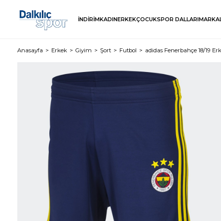
İNDİRİM
KADIN
ERKEK
ÇOCUK
SPOR DALLARI
MARKA
Anasayfa
Erkek
Giyim
Şort
Futbol
adidas Fenerbahçe 18/19 Er