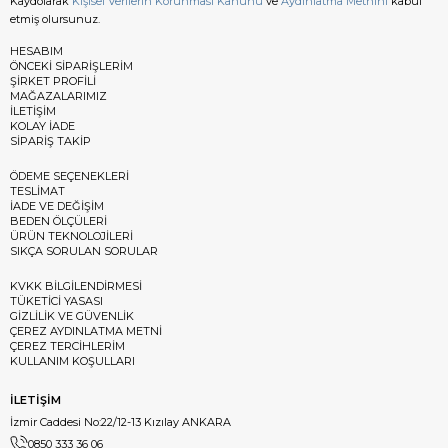
Kaydolarak
Kişisel Verilerin Korunması Kanunu
ve
Aydınlatma Metnini
kabul
etmiş olursunuz.
HESABIM
ÖNCEKİ SİPARİŞLERİM
ŞİRKET PROFİLİ
MAĞAZALARIMIZ
İLETİŞİM
KOLAY İADE
SİPARİŞ TAKİP
ÖDEME SEÇENEKLERİ
TESLİMAT
İADE VE DEĞİŞİM
BEDEN ÖLÇÜLERİ
ÜRÜN TEKNOLOJİLERİ
SIKÇA SORULAN SORULAR
KVKK BİLGİLENDİRMESİ
TÜKETİCİ YASASI
GİZLİLİK VE GÜVENLİK
ÇEREZ AYDINLATMA METNİ
ÇEREZ TERCİHLERİM
KULLANIM KOŞULLARI
İLETİŞİM
İzmir Caddesi No:22/12-13 Kızılay ANKARA
0850 333 36 06