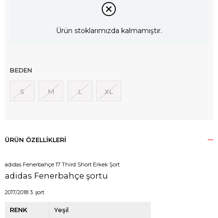
Ürün stoklarımızda kalmamıştır.
BEDEN
S
M
L
XL
ÜRÜN ÖZELLIKLERI
adidas Fenerbahçe 17 Third Short Erkek Şort
adidas Fenerbahçe şortu
2017/2018 3. şort
RENK
Yeşil