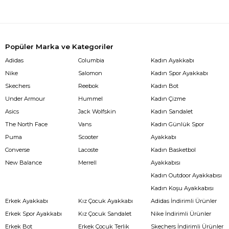
Popüler Marka ve Kategoriler
Adidas
Columbia
Kadın Ayakkabı
Nike
Salomon
Kadın Spor Ayakkabı
Skechers
Reebok
Kadın Bot
Under Armour
Hummel
Kadın Çizme
Asics
Jack Wolfskin
Kadın Sandalet
The North Face
Vans
Kadın Günlük Spor
Puma
Scooter
Ayakkabı
Converse
Lacoste
Kadın Basketbol
New Balance
Merrell
Ayakkabısı
Kadın Outdoor Ayakkabısı
Kadın Koşu Ayakkabısı
Erkek Ayakkabı
Kız Çocuk Ayakkabı
Adidas İndirimli Ürünler
Erkek Spor Ayakkabı
Kız Çocuk Sandalet
Nike İndirimli Ürünler
Erkek Bot
Erkek Çocuk Terlik
Skechers İndirimli Ürünler