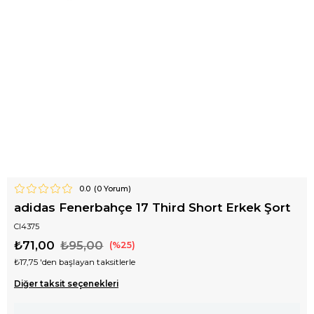
0.0
(
0
Yorum)
adidas Fenerbahçe 17 Third Short Erkek Şort
CI4375
₺71,00
₺95,00
25
₺17,75
'den başlayan taksitlerle
Diğer taksit seçenekleri