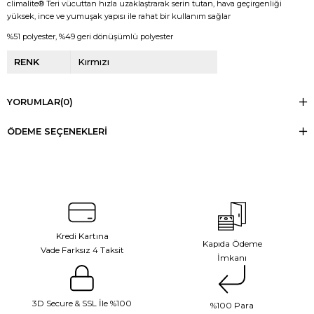
climalite® Teri vücuttan hızla uzaklaştrarak serin tutan, hava geçirgenliği
yüksek, ince ve yumuşak yapısı ile rahat bir kullanım sağlar
%51 polyester, %49 geri dönüşümlü polyester
RENK
Kırmızı
YORUMLAR
(0)
ÖDEME SEÇENEKLERI
Kredi Kartına
Kapıda Ödeme
Vade Farksız 4 Taksit
İmkanı
3D Secure & SSL İle %100
%100 Para