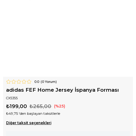
0.0
(
0
Yorum)
adidas FEF Home Jersey İspanya Forması
CX5355
₺199,00
₺265,00
25
₺49,75
'den başlayan taksitlerle
Diğer taksit seçenekleri