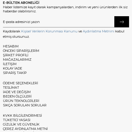
E-BÜLTEN ABONELİĞİ
Haber listemize kayıt olarak kampanyalardan, indirim ve yeni ürünlerden ilk siz
haberdar olabilirsiniz.
Kaydolarak
Kişisel Verilerin Korunması Kanunu
ve
Aydınlatma Metnini
kabul
etmiş olursunuz.
HESABIM
ÖNCEKİ SİPARİŞLERİM
ŞİRKET PROFİLİ
MAĞAZALARIMIZ
İLETİŞİM
KOLAY İADE
SİPARİŞ TAKİP
ÖDEME SEÇENEKLERİ
TESLİMAT
İADE VE DEĞİŞİM
BEDEN ÖLÇÜLERİ
ÜRÜN TEKNOLOJİLERİ
SIKÇA SORULAN SORULAR
KVKK BİLGİLENDİRMESİ
TÜKETİCİ YASASI
GİZLİLİK VE GÜVENLİK
ÇEREZ AYDINLATMA METNİ