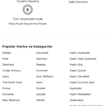
Güvenli Alışveriş
İade Garantisi
Tüm Alışverişlerinizde
Para Puan Kazanma Fırsatı
Popüler Marka ve Kategoriler
Adidas
Columbia
Kadın Ayakkabı
Nike
Salomon
Kadın Spor Ayakkabı
Skechers
Reebok
Kadın Bot
Under Armour
Hummel
Kadın Çizme
Asics
Jack Wolfskin
Kadın Sandalet
The North Face
Vans
Kadın Günlük Spor
Puma
Scooter
Ayakkabı
Converse
Lacoste
Kadın Basketbol
New Balance
Merrell
Ayakkabısı
Kadın Outdoor Ayakkabısı