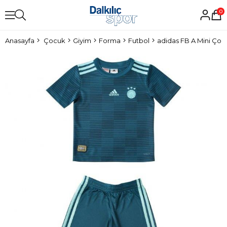
0
Anasayfa
Çocuk
Giyim
Forma
Futbol
adidas FB A Mini Ço