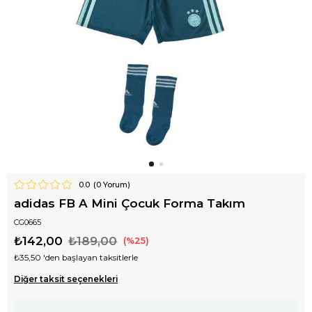
0.0
(
0
Yorum)
adidas FB A Mini Çocuk Forma Takım
CG0665
₺142,00
₺189,00
25
₺35,50
'den başlayan taksitlerle
Diğer taksit seçenekleri