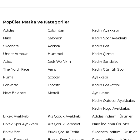
Popüler Marka ve Kategoriler
Adidas
Columbia
Kadın Ayakkabı
Nike
Salomon
Kadın Spor Ayakkabı
Skechers
Reebok
Kadın Bot
Under Armour
Hummel
Kadın Çizme
Asics
Jack Wolfskin
Kadın Sandalet
The North Face
Vans
Kadın Günlük Spor
Puma
Scooter
Ayakkabı
Converse
Lacoste
Kadın Basketbol
New Balance
Merrell
Ayakkabısı
Kadın Outdoor Ayakkabısı
Kadın Koşu Ayakkabısı
Erkek Ayakkabı
Kız Çocuk Ayakkabı
Adidas İndirimli Ürünler
Erkek Spor Ayakkabı
Kız Çocuk Sandalet
Nike İndirimli Ürünler
Erkek Bot
Erkek Çocuk Terlik
Skechers İndirimli Ürünler
Erkek Sandalet
Bebek Spor Ayakkabı
Puma İndirimli Ürünler