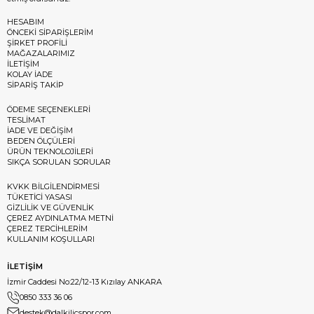
HESABIM
ÖNCEKİ SİPARİŞLERİM
ŞİRKET PROFİLİ
MAĞAZALARIMIZ
İLETİŞİM
KOLAY İADE
SİPARİŞ TAKİP
ÖDEME SEÇENEKLERİ
TESLİMAT
İADE VE DEĞİŞİM
BEDEN ÖLÇÜLERİ
ÜRÜN TEKNOLOJİLERİ
SIKÇA SORULAN SORULAR
KVKK BİLGİLENDİRMESİ
TÜKETİCİ YASASI
GİZLİLİK VE GÜVENLİK
ÇEREZ AYDINLATMA METNİ
ÇEREZ TERCİHLERİM
KULLANIM KOŞULLARI
İLETİŞİM
İzmir Caddesi No:22/12-13 Kızılay ANKARA
0850 333 36 06
destek@dalkilicspor.com