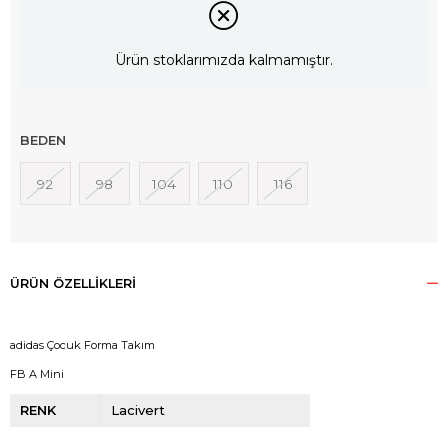
Ürün stoklarımızda kalmamıştır.
BEDEN
92
98
104
110
116
ÜRÜN ÖZELLIKLERI
adidas Çocuk Forma Takım
FB A Mini
RENK
Lacivert