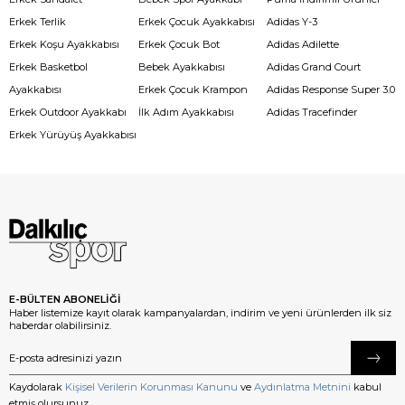
Erkek Terlik
Erkek Çocuk Ayakkabısı
Adidas Y-3
Erkek Koşu Ayakkabısı
Erkek Çocuk Bot
Adidas Adilette
Erkek Basketbol
Bebek Ayakkabısı
Adidas Grand Court
Ayakkabısı
Erkek Çocuk Krampon
Adidas Response Super 3.0
Erkek Outdoor Ayakkabı
İlk Adım Ayakkabısı
Adidas Tracefinder
Erkek Yürüyüş Ayakkabısı
E-BÜLTEN ABONELİĞİ
Haber listemize kayıt olarak kampanyalardan, indirim ve yeni ürünlerden ilk siz
haberdar olabilirsiniz.
Kaydolarak
Kişisel Verilerin Korunması Kanunu
ve
Aydınlatma Metnini
kabul
etmiş olursunuz.