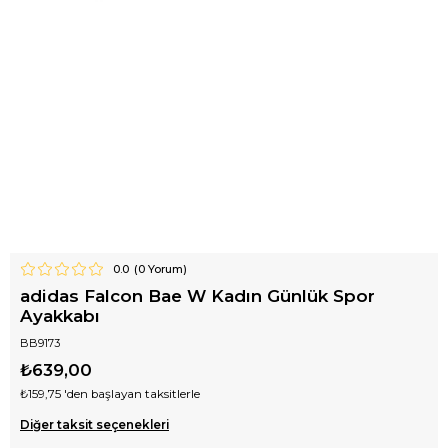
0.0
(
0
Yorum)
adidas Falcon Bae W Kadın Günlük Spor
Ayakkabı
BB9173
₺639,00
₺159,75
'den başlayan taksitlerle
Diğer taksit seçenekleri