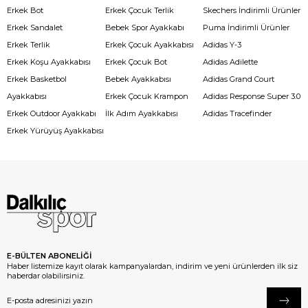
Erkek Bot
Erkek Çocuk Terlik
Skechers İndirimli Ürünler
Erkek Sandalet
Bebek Spor Ayakkabı
Puma İndirimli Ürünler
Erkek Terlik
Erkek Çocuk Ayakkabısı
Adidas Y-3
Erkek Koşu Ayakkabısı
Erkek Çocuk Bot
Adidas Adilette
Erkek Basketbol
Bebek Ayakkabısı
Adidas Grand Court
Ayakkabısı
Erkek Çocuk Krampon
Adidas Response Super 3.0
Erkek Outdoor Ayakkabı
İlk Adım Ayakkabısı
Adidas Tracefinder
Erkek Yürüyüş Ayakkabısı
E-BÜLTEN ABONELİĞİ
Haber listemize kayıt olarak kampanyalardan, indirim ve yeni ürünlerden ilk siz
haberdar olabilirsiniz.