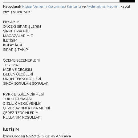
Kaydolarak
Kişisel Verilerin Korunması Kanunu
ve
Aydınlatma Metnini
kabul
etmiş olursunuz.
HESABIM
ÖNCEKİ SİPARİŞLERİM
ŞİRKET PROFİLİ
MAĞAZALARIMIZ
İLETİŞİM
KOLAY İADE
SİPARİŞ TAKİP
ÖDEME SEÇENEKLERİ
TESLİMAT
İADE VE DEĞİŞİM
BEDEN ÖLÇÜLERİ
ÜRÜN TEKNOLOJİLERİ
SIKÇA SORULAN SORULAR
KVKK BİLGİLENDİRMESİ
TÜKETİCİ YASASI
GİZLİLİK VE GÜVENLİK
ÇEREZ AYDINLATMA METNİ
ÇEREZ TERCİHLERİM
KULLANIM KOŞULLARI
İLETİŞİM
İzmir Caddesi No:22/12-13 Kızılay ANKARA