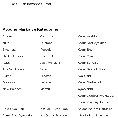
Para Puan Kazanma Fırsatı
Popüler Marka ve Kategoriler
Adidas
Columbia
Kadın Ayakkabı
Nike
Salomon
Kadın Spor Ayakkabı
Skechers
Reebok
Kadın Bot
Under Armour
Hummel
Kadın Çizme
Asics
Jack Wolfskin
Kadın Sandalet
The North Face
Vans
Kadın Günlük Spor
Puma
Scooter
Ayakkabı
Converse
Lacoste
Kadın Basketbol
New Balance
Merrell
Ayakkabısı
Kadın Outdoor Ayakkabısı
Kadın Koşu Ayakkabısı
Erkek Ayakkabı
Kız Çocuk Ayakkabı
Adidas İndirimli Ürünler
Erkek Spor Ayakkabı
Kız Çocuk Sandalet
Nike İndirimli Ürünler