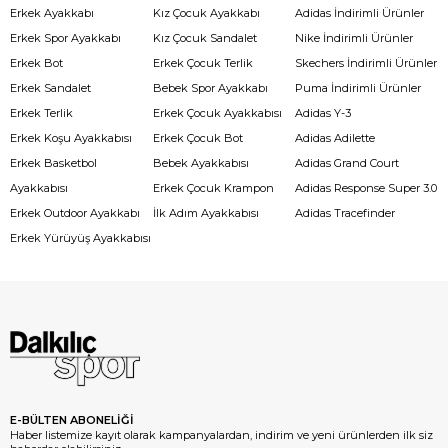
Erkek Ayakkabı
Kız Çocuk Ayakkabı
Adidas İndirimli Ürünler
Erkek Spor Ayakkabı
Kız Çocuk Sandalet
Nike İndirimli Ürünler
Erkek Bot
Erkek Çocuk Terlik
Skechers İndirimli Ürünler
Erkek Sandalet
Bebek Spor Ayakkabı
Puma İndirimli Ürünler
Erkek Terlik
Erkek Çocuk Ayakkabısı
Adidas Y-3
Erkek Koşu Ayakkabısı
Erkek Çocuk Bot
Adidas Adilette
Erkek Basketbol
Bebek Ayakkabısı
Adidas Grand Court
Ayakkabısı
Erkek Çocuk Krampon
Adidas Response Super 3.0
Erkek Outdoor Ayakkabı
İlk Adım Ayakkabısı
Adidas Tracefinder
Erkek Yürüyüş Ayakkabısı
E-BÜLTEN ABONELİĞİ
Haber listemize kayıt olarak kampanyalardan, indirim ve yeni ürünlerden ilk siz