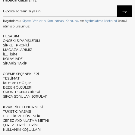
haberdar olabilirsiniz.
Kaydolarak
Kişisel Verilerin Korunması Kanunu
ve
Aydınlatma Metnini
kabul
etmiş olursunuz.
HESABIM
ÖNCEKİ SİPARİŞLERİM
ŞİRKET PROFİLİ
MAĞAZALARIMIZ
İLETİŞİM
KOLAY İADE
SİPARİŞ TAKİP
ÖDEME SEÇENEKLERİ
TESLİMAT
İADE VE DEĞİŞİM
BEDEN ÖLÇÜLERİ
ÜRÜN TEKNOLOJİLERİ
SIKÇA SORULAN SORULAR
KVKK BİLGİLENDİRMESİ
TÜKETİCİ YASASI
GİZLİLİK VE GÜVENLİK
ÇEREZ AYDINLATMA METNİ
ÇEREZ TERCİHLERİM
KULLANIM KOŞULLARI