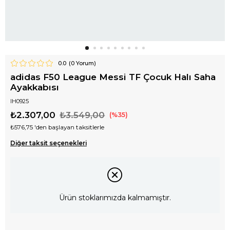
0.0
(
0
Yorum)
adidas F50 League Messi TF Çocuk Halı Saha
Ayakkabısı
IH0925
₺2.307,00
₺3.549,00
35
₺576,75
'den başlayan taksitlerle
Diğer taksit seçenekleri
Ürün stoklarımızda kalmamıştır.