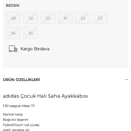
BEDEN
28
29
30
31
32
33
34
35
Kargo Bedava
ÜRÜN ÖZELLIKLERI
adidas Çocuk Halı Saha Ayakkabısı
F50 League Messi TF
Normal kalıp
Bağcıklı tasarım
HybridTouch üst yüzey
Hafif, sentetik dil