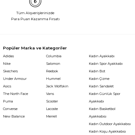
Tüm Alışverişlerinizde
Para Puan Kazanma Fırsatı
Popüler Marka ve Kategoriler
Adidas
Columbia
Kadın Ayakkabı
Nike
Salomon
Kadın Spor Ayakkabı
Skechers
Reebok
Kadın Bot
Under Armour
Hummel
Kadın Çizme
Asics
Jack Wolfskin
Kadın Sandalet
The North Face
Vans
Kadın Günlük Spor
Puma
Scooter
Ayakkabı
Converse
Lacoste
Kadın Basketbol
New Balance
Merrell
Ayakkabısı
Kadın Outdoor Ayakkabısı
Kadın Koşu Ayakkabısı