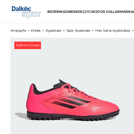
İNDİRİM
KADIN
ERKEK
ÇOCUK
SPOR DALLARI
MARKA
Anasayfa
Erkek
Ayakkabı
Spor Ayakkabı
Halı Saha Ayakkabısı
İndirim Fırsatı