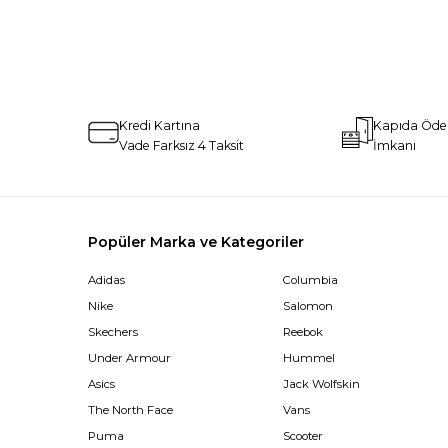
Kredi Kartına
Kapıda Öd
Vade Farksız 4 Taksit
İmkanı
Popüler Marka ve Kategoriler
Adidas
Columbia
Nike
Salomon
Skechers
Reebok
Under Armour
Hummel
Asics
Jack Wolfskin
The North Face
Vans
Puma
Scooter