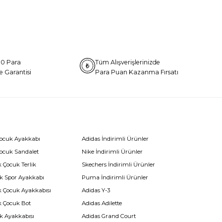
0 Para
Tüm Alışverişlerinizde
e Garantisi
Para Puan Kazanma Fırsatı
Çocuk Ayakkabı
Adidas İndirimli Ürünler
Çocuk Sandalet
Nike İndirimli Ürünler
 Çocuk Terlik
Skechers İndirimli Ürünler
k Spor Ayakkabı
Puma İndirimli Ürünler
k Çocuk Ayakkabısı
Adidas Y-3
k Çocuk Bot
Adidas Adilette
k Ayakkabısı
Adidas Grand Court