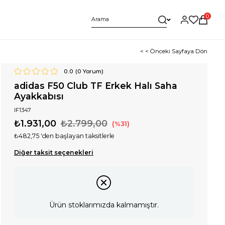
0
< < Önceki Sayfaya Dön
0.0
(
0
Yorum)
adidas F50 Club TF Erkek Halı Saha
Ayakkabısı
IF1347
₺1.931,00
₺2.799,00
31
₺482,75
'den başlayan taksitlerle
Diğer taksit seçenekleri
Ürün stoklarımızda kalmamıştır.