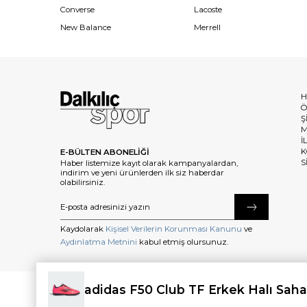
Converse
Lacoste
New Balance
Merrell
H
Ö
Ş
M
İ
K
E-BÜLTEN ABONELİĞİ
S
Haber listemize kayıt olarak kampanyalardan,
indirim ve yeni ürünlerden ilk siz haberdar
olabilirsiniz.
Kaydolarak
Kişisel Verilerin Korunması Kanunu
ve
Aydınlatma Metnini
kabul etmiş olursunuz.
adidas F50 Club TF Erkek Halı Saha
©2025 dalkilicspor.com.tr. Tüm Hakları Saklıdır.