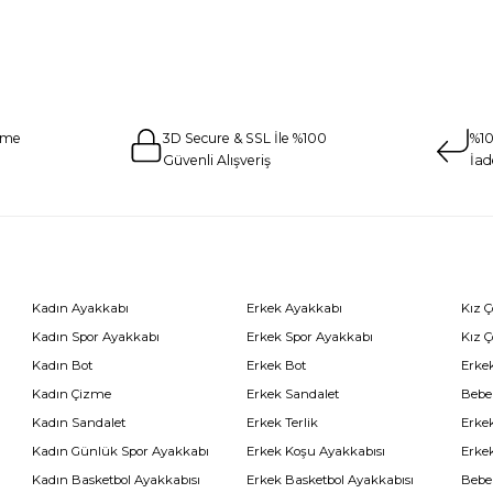
eme
3D Secure & SSL İle %100
%10
Güvenli Alışveriş
İad
Kadın Ayakkabı
Erkek Ayakkabı
Kız 
Kadın Spor Ayakkabı
Erkek Spor Ayakkabı
Kız 
Kadın Bot
Erkek Bot
Erkek
Kadın Çizme
Erkek Sandalet
Bebe
Kadın Sandalet
Erkek Terlik
Erke
Kadın Günlük Spor Ayakkabı
Erkek Koşu Ayakkabısı
Erke
Kadın Basketbol Ayakkabısı
Erkek Basketbol Ayakkabısı
Bebe