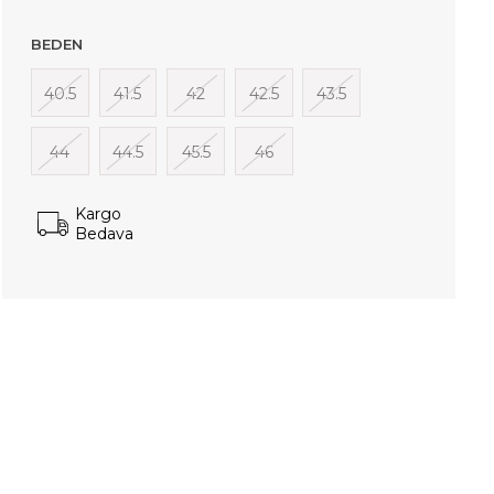
BEDEN
40.5
41.5
42
42.5
43.5
44
44.5
45.5
46
Kargo
Bedava