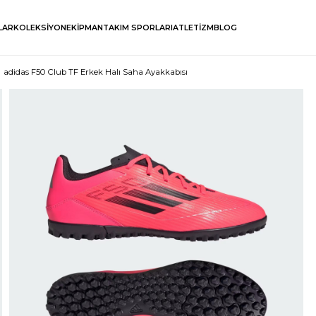
LAR
KOLEKSİYON
EKİPMAN
TAKIM SPORLARI
ATLETİZM
BLOG
adidas F50 Club TF Erkek Halı Saha Ayakkabısı