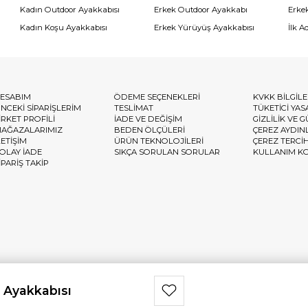
Kadın Outdoor Ayakkabısı
Erkek Outdoor Ayakkabı
Erke
Kadın Koşu Ayakkabısı
Erkek Yürüyüş Ayakkabısı
İlk A
ESABIM
ÖDEME SEÇENEKLERİ
KVKK BİLGİL
NCEKİ SİPARİŞLERİM
TESLİMAT
TÜKETİCİ YAS
İRKET PROFİLİ
İADE VE DEĞİŞİM
GİZLİLİK VE 
AĞAZALARIMIZ
BEDEN ÖLÇÜLERİ
ÇEREZ AYDIN
LETİŞİM
ÜRÜN TEKNOLOJİLERİ
ÇEREZ TERCİ
OLAY İADE
SIKÇA SORULAN SORULAR
KULLANIM K
İPARİŞ TAKİP
 Ayakkabısı