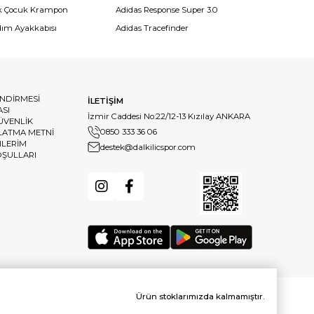
k Çocuk Krampon
Adidas Response Super 3.0
dım Ayakkabısı
Adidas Tracefinder
ENDİRMESİ
İLETİŞİM
ASI
İzmir Caddesi No:22/12-13 Kızılay ANKARA
GÜVENLİK
0850 333 36 06
LATMA METNİ
HLERİM
destek@dalkilicspor.com
OŞULLARI
Ürün stoklarımızda kalmamıştır.